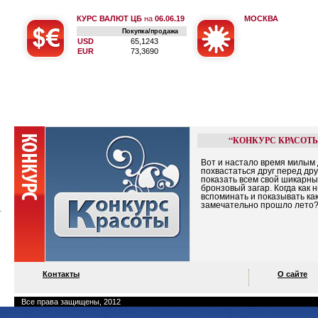
КУРС ВАЛЮТ ЦБ
на
06.06.19
МОСКВА
Покупка/продажа
USD
65,1243
EUR
73,3690
“КОНКУРС КРАСОТ
Вот и настало время милым
похвастаться друг перед дру
показать всем свой шикарн
бронзовый загар. Когда как 
вспоминать и показывать ка
замечательно прошло лето
Контакты
О сайте
Все права защищены, 2012