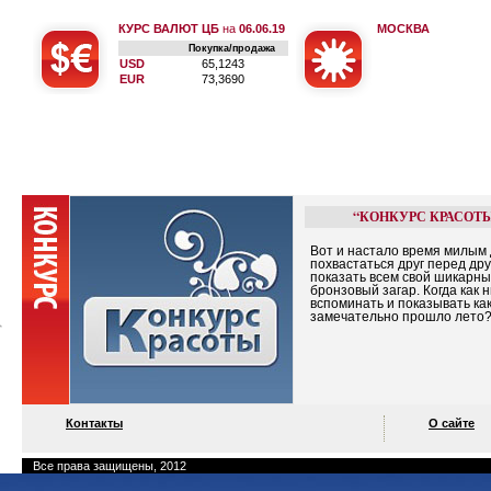
КУРС ВАЛЮТ ЦБ
на
06.06.19
МОСКВА
Покупка/продажа
USD
65,1243
EUR
73,3690
“КОНКУРС КРАСОТ
Вот и настало время милым
похвастаться друг перед дру
показать всем свой шикарн
бронзовый загар. Когда как 
вспоминать и показывать ка
замечательно прошло лето
Контакты
О сайте
Все права защищены, 2012