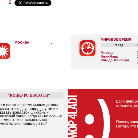
0
МИРОВОЕ ВРЕМЯ
МОСКВА
/
город
Москва
Нью-Йорк
Рио-де-Жанейро
“КОНКУРС КРАСОТЫ”
Если девушк
т и настало время милым дамам
желанию, он
хвастаться друг перед другом и и
казать всем свой шикарный
онзовый загар. Когда как ни осенью
поминать и показывать как
Почему кошк
мечательно прошло лето?
Потому что