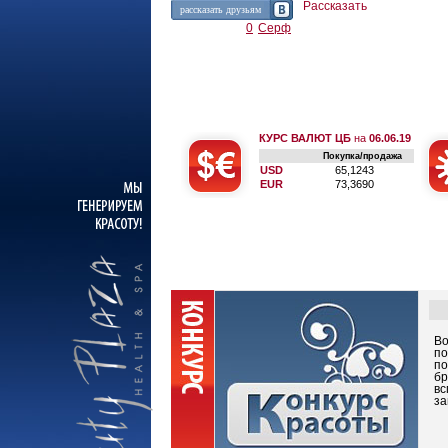
Рассказать
рассказать друзьям
0
Серф
КУРС ВАЛЮТ ЦБ
на
06.06.19
Покупка/продажа
USD
65,1243
EUR
73,3690
Во
по
по
бр
вс
за