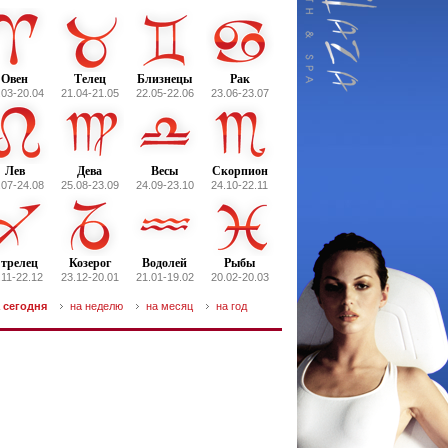
Овен
Телец
Близнецы
Рак
.03-20.04
21.04-21.05
22.05-22.06
23.06-23.07
Лев
Дева
Весы
Скорпион
.07-24.08
25.08-23.09
24.09-23.10
24.10-22.11
трелец
Козерог
Водолей
Рыбы
.11-22.12
23.12-20.01
21.01-19.02
20.02-20.03
 сегодня
на неделю
на месяц
на год