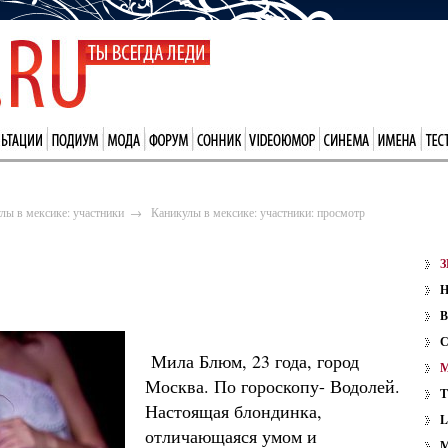
лы в мексике: участники
→
Каникулы в мексике: участники: просмотр
З
В
Мила Блюм, 23 года, город
Москва. По гороскопу- Водолей.
Настоящая блондинка,
отличающаяся умом и