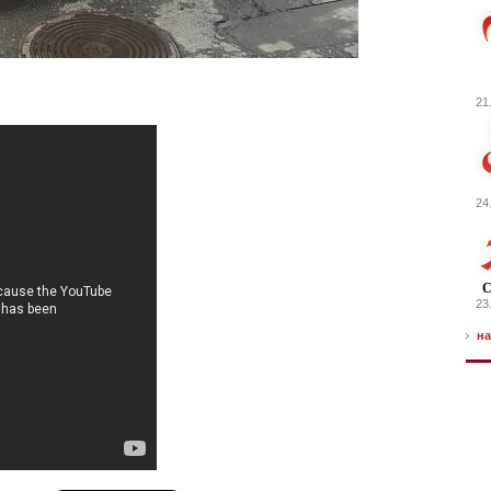
21
24
С
23
на