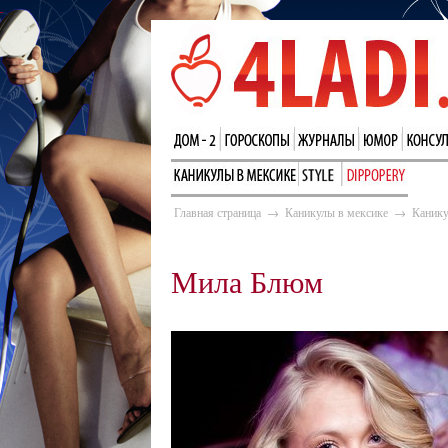
Главная страница
→
Каникулы в мексике
→
Канику
Мила Блюм