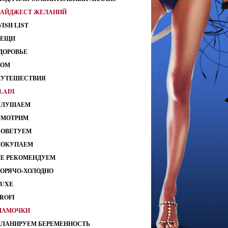
ДАЙДЖЕСТ ЖЕЛАНИЙ
ISH LIST
ВЕЩИ
ДОРОВЬЕ
ДОМ
ПУТЕШЕСТВИЯ
LADI
СЛУШАЕМ
СМОТРИМ
СОВЕТУЕМ
ПОКУПАЕМ
НЕ РЕКОМЕНДУЕМ
ГОРЯЧО-ХОЛОДНО
LUXE
ROFI
МАМОЧКИ
ПЛАНИРУЕМ БЕРЕМЕННОСТЬ