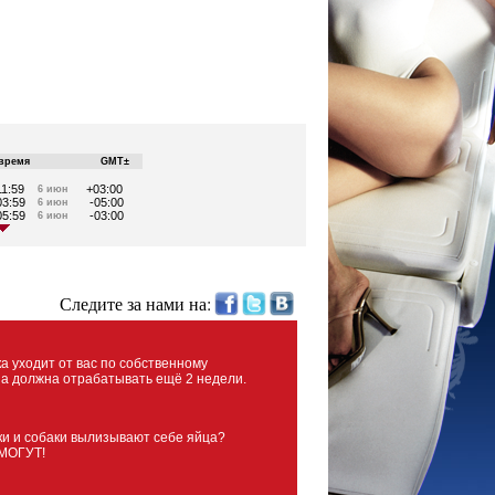
время
GMT±
11:59
+03:00
6 июн
03:59
-05:00
6 июн
05:59
-03:00
6 июн
Следите за нами на:
а уходит от вас по собственному
а должна отрабатывать ещё 2 недели.
и и собаки вылизывают себе яйца?
 МОГУТ!