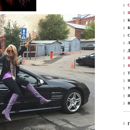
4
У
В