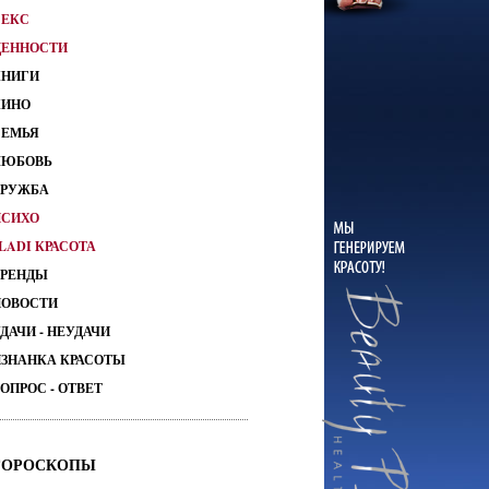
СЕКС
ЦЕННОСТИ
КНИГИ
КИНО
СЕМЬЯ
ЛЮБОВЬ
ДРУЖБА
ПСИХО
LADI КРАСОТА
ТРЕНДЫ
НОВОСТИ
ДАЧИ - НЕУДАЧИ
ИЗНАНКА КРАСОТЫ
ОПРОС - ОТВЕТ
ГОРОСКОПЫ