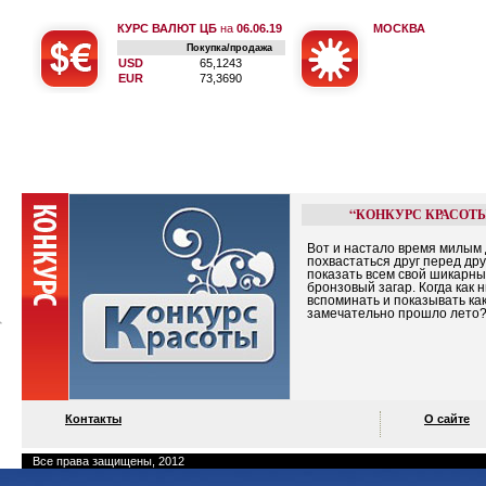
КУРС ВАЛЮТ ЦБ
на
06.06.19
МОСКВА
Покупка/продажа
USD
65,1243
EUR
73,3690
“КОНКУРС КРАСОТ
Вот и настало время милым
похвастаться друг перед дру
показать всем свой шикарн
бронзовый загар. Когда как 
вспоминать и показывать ка
замечательно прошло лето
Контакты
О сайте
Все права защищены, 2012