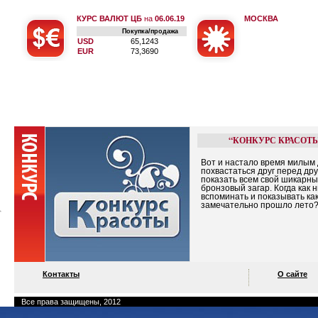
КУРС ВАЛЮТ ЦБ
на
06.06.19
МОСКВА
Покупка/продажа
USD
65,1243
EUR
73,3690
“КОНКУРС КРАСОТ
Вот и настало время милым
похвастаться друг перед дру
показать всем свой шикарн
бронзовый загар. Когда как 
вспоминать и показывать ка
замечательно прошло лето
Контакты
О сайте
Все права защищены, 2012