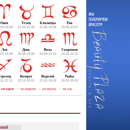
Овен
Телец
Близнецы
Рак
.03-20.04
21.04-21.05
22.05-22.06
23.06-23.07
Лев
Дева
Весы
Скорпион
.07-24.08
25.08-23.09
24.09-23.10
24.10-22.11
трелец
Козерог
Водолей
Рыбы
.11-22.12
23.12-20.01
21.01-19.02
20.02-20.03
 сегодня
на неделю
на месяц
на год
ЕНИЙ