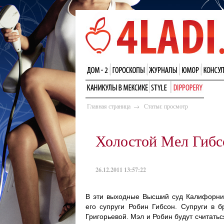
Главная страница
→
Статьи: просмотр
Холостой Мел Гибс
26.12.2011 13:57:22
В эти выходные Высший суд Калифорни
его супруги Робин Гибсон. Супруги в 
Григорьевой. Мэл и Робин будут считать