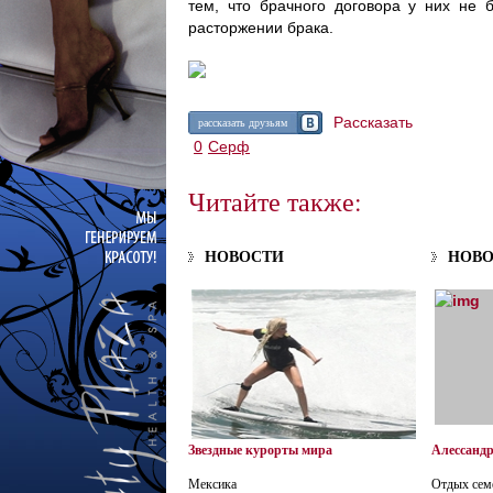
тем, что брачного договора у них не
расторжении брака.
Рассказать
рассказать друзьям
0
Серф
Читайте также:
НОВОСТИ
НОВ
Звездные курорты мира
Алессанд
Мексика
Отдых сем