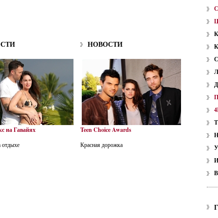
ОСТИ
НОВОСТИ
4
с на Гавайях
Teen Choice Awards
а отдыхе
Красная дорожка
У
В