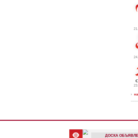
21
24
С
23
на
ДОСКА ОБЪЯВЛ