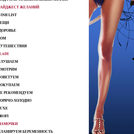
ДАЙДЖЕСТ ЖЕЛАНИЙ
ISH LIST
ВЕЩИ
ДОРОВЬЕ
ДОМ
ПУТЕШЕСТВИЯ
LADI
СЛУШАЕМ
СМОТРИМ
СОВЕТУЕМ
ПОКУПАЕМ
НЕ РЕКОМЕНДУЕМ
ГОРЯЧО-ХОЛОДНО
LUXE
ROFI
МАМОЧКИ
ПЛАНИРУЕМ БЕРЕМЕННОСТЬ