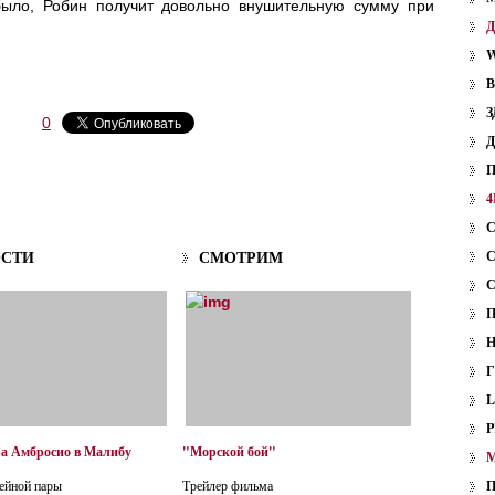
 было, Робин получит довольно внушительную сумму при
W
З
0
4
ОСТИ
СМОТРИМ
P
ра Амбросио в Малибу
"Морской бой"
ейной пары
Трейлер фильма