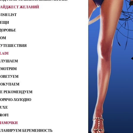
ДАЙДЖЕСТ ЖЕЛАНИЙ
ISH LIST
ВЕЩИ
ДОРОВЬЕ
ДОМ
ПУТЕШЕСТВИЯ
LADI
СЛУШАЕМ
СМОТРИМ
СОВЕТУЕМ
ПОКУПАЕМ
НЕ РЕКОМЕНДУЕМ
ГОРЯЧО-ХОЛОДНО
LUXE
ROFI
МАМОЧКИ
ПЛАНИРУЕМ БЕРЕМЕННОСТЬ