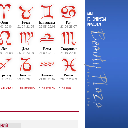
Овен
Телец
Близнецы
Рак
.03-20.04
21.04-21.05
22.05-22.06
23.06-23.07
Лев
Дева
Весы
Скорпион
.07-24.08
25.08-23.09
24.09-23.10
24.10-22.11
трелец
Козерог
Водолей
Рыбы
.11-22.12
23.12-20.01
21.01-19.02
20.02-20.03
 сегодня
на неделю
на месяц
на год
ЕНИЙ