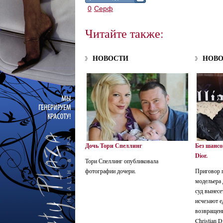
0
Серф
Читайте также:
НОВОСТИ
НОВ
Дочь Тори Спеллинг
Без шансо
Dior.
Тори Спеллинг опубликовала
фотографии дочери.
Приговор 
модельера
суд вынесе
исчезают 
возвращен
Christian Di