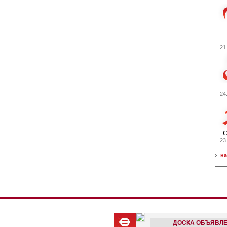
21
24
С
23
на
ДОСКА ОБЪЯВЛ