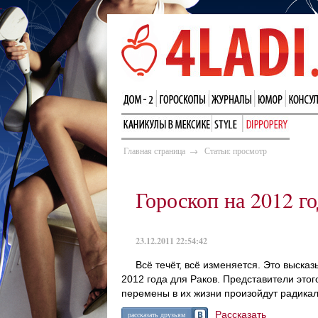
Главная страница
→
Статьи: просмотр
Гороскоп на 2012 го
23.12.2011 22:54:42
Всё течёт, всё изменяется. Это выска
2012 года для Раков. Представители этого
перемены в их жизни произойдут радикал
Рассказать
рассказать друзьям