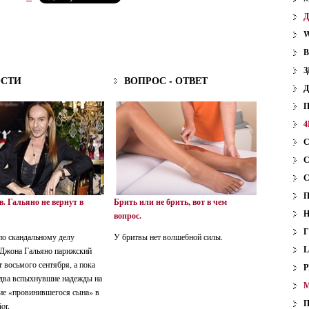
W
З
ОСТИ
ВОПРОС - ОТВЕТ
4
в. Гальяно не вернут в
Брить или не брить, вот в чем
вопрос.
по скандальному делу
У бритвы нет волшебной силы.
 Джона Гальяно парижский
т восьмого сентября, а пока
P
едва вспыхнувшие надежды на
ие «провинившегося сына» в
or.