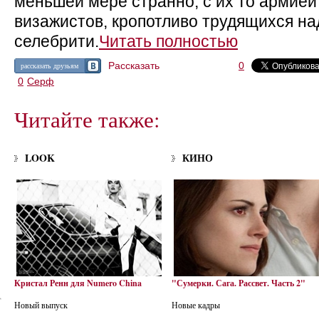
меньшей мере странно, с их то армией
визажистов, кропотливо трудящихся н
селебрити.
Читать полностью
Рассказать
0
рассказать друзьям
0
Серф
Читайте также:
LOOK
КИНО
Кристал Ренн для Numero China
"Сумерки. Сага. Рассвет. Часть 2"
Новый выпуск
Новые кадры