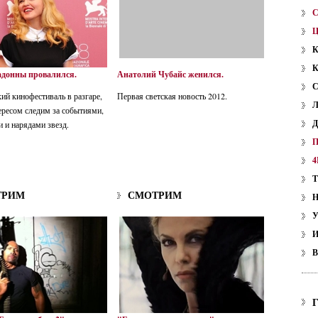
донны провалился.
Анатолий Чубайс женился.
ий кинофестиваль в разгаре,
Первая светская новость 2012.
ересом следим за событиями,
 и нарядами звезд.
4
ТРИМ
СМОТРИМ
У
В