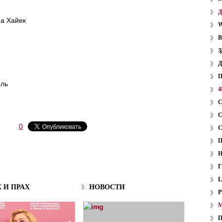
Хайек
W
З
ль
4
0
Х И ПРАХ
НОВОСТИ
P