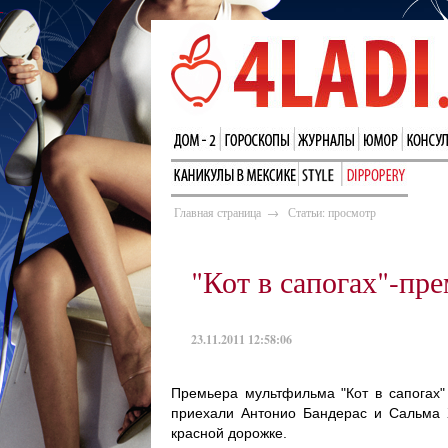
Главная страница
→
Статьи: просмотр
"Кот в сапогах"-пре
23.11.2011 12:58:06
Премьера мультфильма "Кот в сапогах"
приехали Антонио Бандерас и Сальма 
красной дорожке.