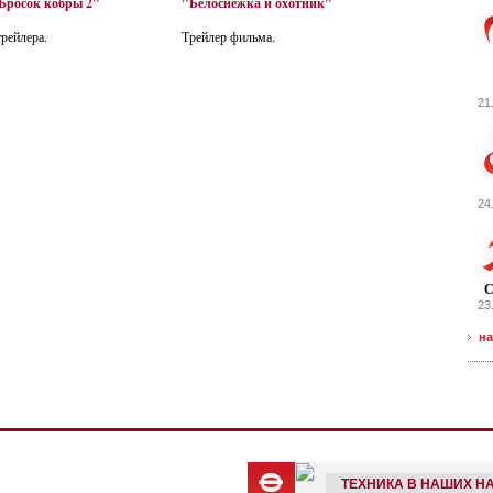
: Бросок кобры 2"
"Белоснежка и охотник"
рейлера.
Трейлер фильма.
21
24
С
23
на
ТЕХНИКА В НАШИХ 