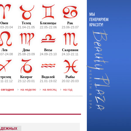
Овен
Телец
Близнецы
Рак
.03-20.04
21.04-21.05
22.05-22.06
23.06-23.07
Лев
Дева
Весы
Скорпион
.07-24.08
25.08-23.09
24.09-23.10
24.10-22.11
трелец
Козерог
Водолей
Рыбы
.11-22.12
23.12-20.01
21.01-19.02
20.02-20.03
 сегодня
на неделю
на месяц
на год
НАДЕЖНЫХ