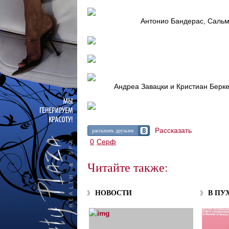
Антонио Бандерас, Сальма 
Андреа Завацки и Кристиан Берке
Рассказать
рассказать друзьям
0
Серф
Читайте также:
НОВОСТИ
В ПУ