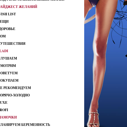
ДАЙДЖЕСТ ЖЕЛАНИЙ
ISH LIST
ВЕЩИ
ДОРОВЬЕ
ДОМ
ПУТЕШЕСТВИЯ
LADI
СЛУШАЕМ
СМОТРИМ
СОВЕТУЕМ
ПОКУПАЕМ
НЕ РЕКОМЕНДУЕМ
ГОРЯЧО-ХОЛОДНО
LUXE
ROFI
МАМОЧКИ
ПЛАНИРУЕМ БЕРЕМЕННОСТЬ