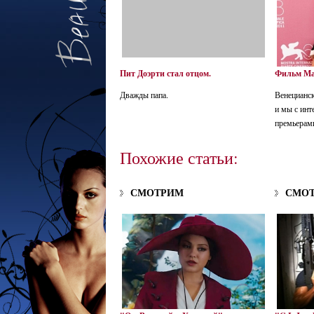
Пит Доэрти стал отцом.
Фильм Ма
Дважды папа.
Венецианск
и мы с инт
премьерами
Похожие статьи:
СМОТРИМ
СМО