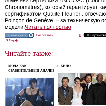
отмечена сертификатом COSC (Contrôle 
Chronomètres), который гарантирует к
сертификатом Qualité Fleurier , отвеча
Poinçon de Genève – за техническую 
модели.
Читать полностью
Рассказать
0
рассказать друзьям
0
Серф
Читайте также:
МОДА КАК
КИНО
СРАВНИТЕЛЬНЫЙ АНАЛИЗ