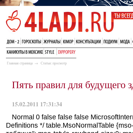
Главная страница
→
Статьи: просмотр
Пять правил для будущего з
15.02.2011 17:31:34
Normal 0 false false false MicrosoftInter
Definitions */ table.MsoNormalTable {ms