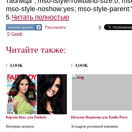
таблица"; mso-tstyle-rowband-size:0; mso
mso-style-noshow:yes; mso-style-parent:
5.
Читать полностью
Рассказать
0
рассказать друзьям
0
Серф
Читайте также:
LOOK
LOOK
Кортни Кокс для Fairlady
Наталья Водянова для Emilio Pucci
Интервью актрисы
За кадром рекламной кампании