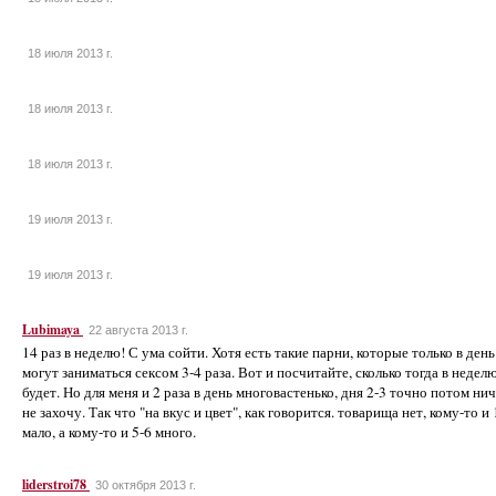
18 июля 2013 г.
18 июля 2013 г.
18 июля 2013 г.
19 июля 2013 г.
19 июля 2013 г.
Lubimaya
22 августа 2013 г.
14 раз в неделю! С ума сойти. Хотя есть такие парни, которые только в день
могут заниматься сексом 3-4 раза. Вот и посчитайте, сколько тогда в недел
будет. Но для меня и 2 раза в день многовастенько, дня 2-3 точно потом ни
не захочу. Так что "на вкус и цвет", как говорится. товарища нет, кому-то и 
мало, а кому-то и 5-6 много.
liderstroi78
30 октября 2013 г.