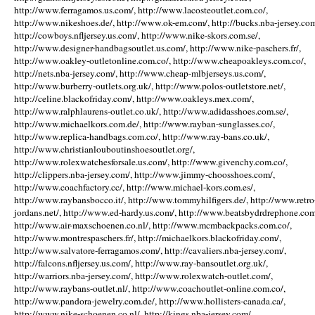
http://www.ferragamos.us.com/, http://www.lacosteoutlet.com.co/,
http://www.nikeshoes.de/, http://www.ok-em.com/, http://bucks.nba-jersey.com
http://cowboys.nfljersey.us.com/, http://www.nike-skors.com.se/,
http://www.designer-handbagsoutlet.us.com/, http://www.nike-paschers.fr/,
http://www.oakley-outletonline.com.co/, http://www.cheapoakleys.com.co/,
http://nets.nba-jersey.com/, http://www.cheap-mlbjerseys.us.com/,
http://www.burberry-outlets.org.uk/, http://www.polos-outletstore.net/,
http://celine.blackofriday.com/, http://www.oakleys.mex.com/,
http://www.ralphlaurens-outlet.co.uk/, http://www.adidasshoes.com.se/,
http://www.michaelkors.com.de/, http://www.rayban-sunglasses.co/,
http://www.replica-handbags.com.co/, http://www.ray-bans.co.uk/,
http://www.christianlouboutinshoesoutlet.org/,
http://www.rolexwatchesforsale.us.com/, http://www.givenchy.com.co/,
http://clippers.nba-jersey.com/, http://www.jimmy-choosshoes.com/,
http://www.coachfactory.cc/, http://www.michael-kors.com.es/,
http://www.raybansbocco.it/, http://www.tommyhilfigers.de/, http://www.retro
jordans.net/, http://www.ed-hardy.us.com/, http://www.beatsbydrdrephone.com
http://www.air-maxschoenen.co.nl/, http://www.mcmbackpacks.com.co/,
http://www.montrespaschers.fr/, http://michaelkors.blackofriday.com/,
http://www.salvatore-ferragamos.com/, http://cavaliers.nba-jersey.com/,
http://falcons.nfljersey.us.com/, http://www.ray-bansoutlet.org.uk/,
http://warriors.nba-jersey.com/, http://www.rolexwatch-outlet.com/,
http://www.raybans-outlet.nl/, http://www.coachoutlet-online.com.co/,
http://www.pandora-jewelry.com.de/, http://www.hollisters-canada.ca/,
http://www.nike-schoenen.co.nl/, http://kings.nba-jersey.com/,