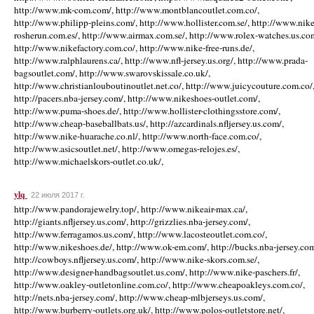
http://www.mk-com.com/, http://www.montblancoutlet.com.co/,
http://www.philipp-pleins.com/, http://www.hollister.com.se/, http://www.nike
rosherun.com.es/, http://www.airmax.com.se/, http://www.rolex-watches.us.co
http://www.nikefactory.com.co/, http://www.nike-free-runs.de/,
http://www.ralphlaurens.ca/, http://www.nfl-jersey.us.org/, http://www.prada-
bagsoutlet.com/, http://www.swarovskissale.co.uk/,
http://www.christianlouboutinoutlet.net.co/, http://www.juicycouture.com.co/
http://pacers.nba-jersey.com/, http://www.nikeshoes-outlet.com/,
http://www.puma-shoes.de/, http://www.hollister-clothingsstore.com/,
http://www.cheap-baseballbats.us/, http://azcardinals.nfljersey.us.com/,
http://www.nike-huarache.co.nl/, http://www.north-face.com.co/,
http://www.asicsoutlet.net/, http://www.omegas-relojes.es/,
http://www.michaelskors-outlet.co.uk/,
ylq
22 июля 2017 г.
http://www.pandorajewelry.top/, http://www.nikeair-max.ca/,
http://giants.nfljersey.us.com/, http://grizzlies.nba-jersey.com/,
http://www.ferragamos.us.com/, http://www.lacosteoutlet.com.co/,
http://www.nikeshoes.de/, http://www.ok-em.com/, http://bucks.nba-jersey.com
http://cowboys.nfljersey.us.com/, http://www.nike-skors.com.se/,
http://www.designer-handbagsoutlet.us.com/, http://www.nike-paschers.fr/,
http://www.oakley-outletonline.com.co/, http://www.cheapoakleys.com.co/,
http://nets.nba-jersey.com/, http://www.cheap-mlbjerseys.us.com/,
http://www.burberry-outlets.org.uk/, http://www.polos-outletstore.net/,