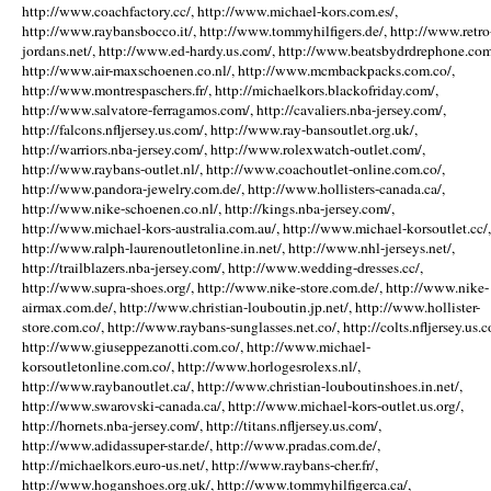
http://www.coachfactory.cc/, http://www.michael-kors.com.es/,
http://www.raybansbocco.it/, http://www.tommyhilfigers.de/, http://www.retro
jordans.net/, http://www.ed-hardy.us.com/, http://www.beatsbydrdrephone.com
http://www.air-maxschoenen.co.nl/, http://www.mcmbackpacks.com.co/,
http://www.montrespaschers.fr/, http://michaelkors.blackofriday.com/,
http://www.salvatore-ferragamos.com/, http://cavaliers.nba-jersey.com/,
http://falcons.nfljersey.us.com/, http://www.ray-bansoutlet.org.uk/,
http://warriors.nba-jersey.com/, http://www.rolexwatch-outlet.com/,
http://www.raybans-outlet.nl/, http://www.coachoutlet-online.com.co/,
http://www.pandora-jewelry.com.de/, http://www.hollisters-canada.ca/,
http://www.nike-schoenen.co.nl/, http://kings.nba-jersey.com/,
http://www.michael-kors-australia.com.au/, http://www.michael-korsoutlet.cc/,
http://www.ralph-laurenoutletonline.in.net/, http://www.nhl-jerseys.net/,
http://trailblazers.nba-jersey.com/, http://www.wedding-dresses.cc/,
http://www.supra-shoes.org/, http://www.nike-store.com.de/, http://www.nike-
airmax.com.de/, http://www.christian-louboutin.jp.net/, http://www.hollister-
store.com.co/, http://www.raybans-sunglasses.net.co/, http://colts.nfljersey.us.c
http://www.giuseppezanotti.com.co/, http://www.michael-
korsoutletonline.com.co/, http://www.horlogesrolexs.nl/,
http://www.raybanoutlet.ca/, http://www.christian-louboutinshoes.in.net/,
http://www.swarovski-canada.ca/, http://www.michael-kors-outlet.us.org/,
http://hornets.nba-jersey.com/, http://titans.nfljersey.us.com/,
http://www.adidassuper-star.de/, http://www.pradas.com.de/,
http://michaelkors.euro-us.net/, http://www.raybans-cher.fr/,
http://www.hoganshoes.org.uk/, http://www.tommyhilfigerca.ca/,