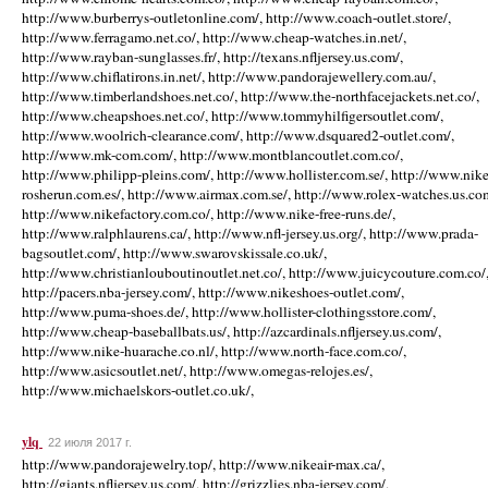
http://www.burberrys-outletonline.com/, http://www.coach-outlet.store/,
http://www.ferragamo.net.co/, http://www.cheap-watches.in.net/,
http://www.rayban-sunglasses.fr/, http://texans.nfljersey.us.com/,
http://www.chiflatirons.in.net/, http://www.pandorajewellery.com.au/,
http://www.timberlandshoes.net.co/, http://www.the-northfacejackets.net.co/,
http://www.cheapshoes.net.co/, http://www.tommyhilfigersoutlet.com/,
http://www.woolrich-clearance.com/, http://www.dsquared2-outlet.com/,
http://www.mk-com.com/, http://www.montblancoutlet.com.co/,
http://www.philipp-pleins.com/, http://www.hollister.com.se/, http://www.nike
rosherun.com.es/, http://www.airmax.com.se/, http://www.rolex-watches.us.co
http://www.nikefactory.com.co/, http://www.nike-free-runs.de/,
http://www.ralphlaurens.ca/, http://www.nfl-jersey.us.org/, http://www.prada-
bagsoutlet.com/, http://www.swarovskissale.co.uk/,
http://www.christianlouboutinoutlet.net.co/, http://www.juicycouture.com.co/
http://pacers.nba-jersey.com/, http://www.nikeshoes-outlet.com/,
http://www.puma-shoes.de/, http://www.hollister-clothingsstore.com/,
http://www.cheap-baseballbats.us/, http://azcardinals.nfljersey.us.com/,
http://www.nike-huarache.co.nl/, http://www.north-face.com.co/,
http://www.asicsoutlet.net/, http://www.omegas-relojes.es/,
http://www.michaelskors-outlet.co.uk/,
ylq
22 июля 2017 г.
http://www.pandorajewelry.top/, http://www.nikeair-max.ca/,
http://giants.nfljersey.us.com/, http://grizzlies.nba-jersey.com/,