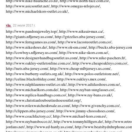
http://www.nike-huarache.co.nl/, http://www.north-face.com.co/,
http://www.asicsoutlet.net/, http://www.omegas-relojes.es/,
http://www.michaelskors-outlet.co.uk/,
ylq
22 июля 2017 г.
http://www.pandorajewelry.top/, http://www.nikeair-max.ca/,
http://giants.nfljersey.us.com/, http://grizzlies.nba-jersey.com/,
http://www.ferragamos.us.com/, http://www.lacosteoutlet.com.co/,
http://www.nikeshoes.de/, http://www.ok-em.com/, http://bucks.nba-jersey.com
http://cowboys.nfljersey.us.com/, http://www.nike-skors.com.se/,
http://www.designer-handbagsoutlet.us.com/, http://www.nike-paschers.fr/,
http://www.oakley-outletonline.com.co/, http://www.cheapoakleys.com.co/,
http://nets.nba-jersey.com/, http://www.cheap-mlbjerseys.us.com/,
http://www.burberry-outlets.org.uk/, http://www.polos-outletstore.net/,
http://celine.blackofriday.com/, http://www.oakleys.mex.com/,
http://www.ralphlaurens-outlet.co.uk/, http://www.adidasshoes.com.se/,
http://www.michaelkors.com.de/, http://www.rayban-sunglasses.co/,
http://www.replica-handbags.com.co/, http://www.ray-bans.co.uk/,
http://www.christianlouboutinshoesoutlet.org/,
http://www.rolexwatchesforsale.us.com/, http://www.givenchy.com.co/,
http://clippers.nba-jersey.com/, http://www.jimmy-choosshoes.com/,
http://www.coachfactory.cc/, http://www.michael-kors.com.es/,
http://www.raybansbocco.it/, http://www.tommyhilfigers.de/, http://www.retro
jordans.net/, http://www.ed-hardy.us.com/, http://www.beatsbydrdrephone.com