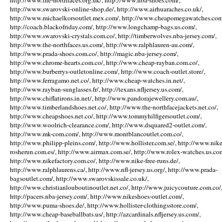
http://www.the-northfaces.org.uk/, http://www.nba-shoes.com/,
http://www.swarovski-online-shop.de/, http://www.airhuaraches.co.uk/,
http://www.michaelkorsoutlet.mex.com/, http://www.cheapomegawatches.com
http://coach.blackofriday.com/, http://www.longchamp-bags.us.com/,
http://www.swarovski-crystals.com.co/, http://timberwolves.nba-jersey.com/,
http://www.the-northfaces.us.com/, http://www.ralphlauren-au.com/,
http://www.prada-shoes.com.co/, http://magic.nba-jersey.com/,
http://www.chrome-hearts.com.co/, http://www.cheap-rayban.com.co/,
http://www.burberrys-outletonline.com/, http://www.coach-outlet.store/,
http://www.ferragamo.net.co/, http://www.cheap-watches.in.net/,
http://www.rayban-sunglasses.fr/, http://texans.nfljersey.us.com/,
http://www.chiflatirons.in.net/, http://www.pandorajewellery.com.au/,
http://www.timberlandshoes.net.co/, http://www.the-northfacejackets.net.co/,
http://www.cheapshoes.net.co/, http://www.tommyhilfigersoutlet.com/,
http://www.woolrich-clearance.com/, http://www.dsquared2-outlet.com/,
http://www.mk-com.com/, http://www.montblancoutlet.com.co/,
http://www.philipp-pleins.com/, http://www.hollister.com.se/, http://www.nike
rosherun.com.es/, http://www.airmax.com.se/, http://www.rolex-watches.us.co
http://www.nikefactory.com.co/, http://www.nike-free-runs.de/,
http://www.ralphlaurens.ca/, http://www.nfl-jersey.us.org/, http://www.prada-
bagsoutlet.com/, http://www.swarovskissale.co.uk/,
http://www.christianlouboutinoutlet.net.co/, http://www.juicycouture.com.co/
http://pacers.nba-jersey.com/, http://www.nikeshoes-outlet.com/,
http://www.puma-shoes.de/, http://www.hollister-clothingsstore.com/,
http://www.cheap-baseballbats.us/, http://azcardinals.nfljersey.us.com/,