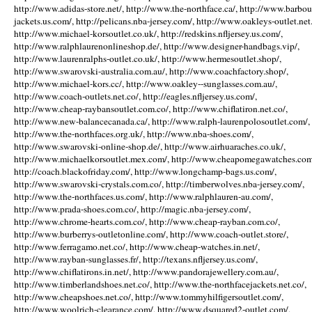
http://www.adidas-store.net/, http://www.the-northface.ca/, http://www.barbou
jackets.us.com/, http://pelicans.nba-jersey.com/, http://www.oakleys-outlet.net.
http://www.michael-korsoutlet.co.uk/, http://redskins.nfljersey.us.com/,
http://www.ralphlaurenonlineshop.de/, http://www.designer-handbags.vip/,
http://www.laurenralphs-outlet.co.uk/, http://www.hermesoutlet.shop/,
http://www.swarovski-australia.com.au/, http://www.coachfactory.shop/,
http://www.michael-kors.cc/, http://www.oakley--sunglasses.com.au/,
http://www.coach-outlets.net.co/, http://eagles.nfljersey.us.com/,
http://www.cheap-raybansoutlet.com.co/, http://www.chiflatiron.net.co/,
http://www.new-balancecanada.ca/, http://www.ralph-laurenpolosoutlet.com/,
http://www.the-northfaces.org.uk/, http://www.nba-shoes.com/,
http://www.swarovski-online-shop.de/, http://www.airhuaraches.co.uk/,
http://www.michaelkorsoutlet.mex.com/, http://www.cheapomegawatches.com
http://coach.blackofriday.com/, http://www.longchamp-bags.us.com/,
http://www.swarovski-crystals.com.co/, http://timberwolves.nba-jersey.com/,
http://www.the-northfaces.us.com/, http://www.ralphlauren-au.com/,
http://www.prada-shoes.com.co/, http://magic.nba-jersey.com/,
http://www.chrome-hearts.com.co/, http://www.cheap-rayban.com.co/,
http://www.burberrys-outletonline.com/, http://www.coach-outlet.store/,
http://www.ferragamo.net.co/, http://www.cheap-watches.in.net/,
http://www.rayban-sunglasses.fr/, http://texans.nfljersey.us.com/,
http://www.chiflatirons.in.net/, http://www.pandorajewellery.com.au/,
http://www.timberlandshoes.net.co/, http://www.the-northfacejackets.net.co/,
http://www.cheapshoes.net.co/, http://www.tommyhilfigersoutlet.com/,
http://www.woolrich-clearance.com/, http://www.dsquared2-outlet.com/,