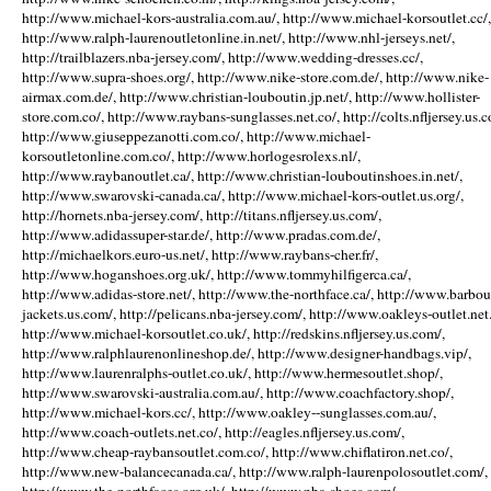
http://www.michael-kors-australia.com.au/, http://www.michael-korsoutlet.cc/,
http://www.ralph-laurenoutletonline.in.net/, http://www.nhl-jerseys.net/,
http://trailblazers.nba-jersey.com/, http://www.wedding-dresses.cc/,
http://www.supra-shoes.org/, http://www.nike-store.com.de/, http://www.nike-
airmax.com.de/, http://www.christian-louboutin.jp.net/, http://www.hollister-
store.com.co/, http://www.raybans-sunglasses.net.co/, http://colts.nfljersey.us.c
http://www.giuseppezanotti.com.co/, http://www.michael-
korsoutletonline.com.co/, http://www.horlogesrolexs.nl/,
http://www.raybanoutlet.ca/, http://www.christian-louboutinshoes.in.net/,
http://www.swarovski-canada.ca/, http://www.michael-kors-outlet.us.org/,
http://hornets.nba-jersey.com/, http://titans.nfljersey.us.com/,
http://www.adidassuper-star.de/, http://www.pradas.com.de/,
http://michaelkors.euro-us.net/, http://www.raybans-cher.fr/,
http://www.hoganshoes.org.uk/, http://www.tommyhilfigerca.ca/,
http://www.adidas-store.net/, http://www.the-northface.ca/, http://www.barbou
jackets.us.com/, http://pelicans.nba-jersey.com/, http://www.oakleys-outlet.net.
http://www.michael-korsoutlet.co.uk/, http://redskins.nfljersey.us.com/,
http://www.ralphlaurenonlineshop.de/, http://www.designer-handbags.vip/,
http://www.laurenralphs-outlet.co.uk/, http://www.hermesoutlet.shop/,
http://www.swarovski-australia.com.au/, http://www.coachfactory.shop/,
http://www.michael-kors.cc/, http://www.oakley--sunglasses.com.au/,
http://www.coach-outlets.net.co/, http://eagles.nfljersey.us.com/,
http://www.cheap-raybansoutlet.com.co/, http://www.chiflatiron.net.co/,
http://www.new-balancecanada.ca/, http://www.ralph-laurenpolosoutlet.com/,