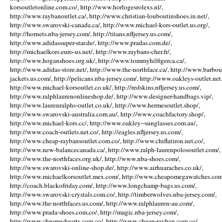
korsoutletonline.com.co/, http://www.horlogesrolexs.nl/,
http://www.raybanoutlet.ca/, http://www.christian-louboutinshoes.in.net/,
http://www.swarovski-canada.ca/, http://www.michael-kors-outlet.us.org/,
http://hornets.nba-jersey.com/, http://titans.nfljersey.us.com/,
http://www.adidassuper-star.de/, http://www.pradas.com.de/,
http://michaelkors.euro-us.net/, http://www.raybans-cher.fr/,
http://www.hoganshoes.org.uk/, http://www.tommyhilfigerca.ca/,
http://www.adidas-store.net/, http://www.the-northface.ca/, http://www.barbou
jackets.us.com/, http://pelicans.nba-jersey.com/, http://www.oakleys-outlet.net.
http://www.michael-korsoutlet.co.uk/, http://redskins.nfljersey.us.com/,
http://www.ralphlaurenonlineshop.de/, http://www.designer-handbags.vip/,
http://www.laurenralphs-outlet.co.uk/, http://www.hermesoutlet.shop/,
http://www.swarovski-australia.com.au/, http://www.coachfactory.shop/,
http://www.michael-kors.cc/, http://www.oakley--sunglasses.com.au/,
http://www.coach-outlets.net.co/, http://eagles.nfljersey.us.com/,
http://www.cheap-raybansoutlet.com.co/, http://www.chiflatiron.net.co/,
http://www.new-balancecanada.ca/, http://www.ralph-laurenpolosoutlet.com/,
http://www.the-northfaces.org.uk/, http://www.nba-shoes.com/,
http://www.swarovski-online-shop.de/, http://www.airhuaraches.co.uk/,
http://www.michaelkorsoutlet.mex.com/, http://www.cheapomegawatches.com
http://coach.blackofriday.com/, http://www.longchamp-bags.us.com/,
http://www.swarovski-crystals.com.co/, http://timberwolves.nba-jersey.com/,
http://www.the-northfaces.us.com/, http://www.ralphlauren-au.com/,
http://www.prada-shoes.com.co/, http://magic.nba-jersey.com/,
http://www.chrome-hearts.com.co/, http://www.cheap-rayban.com.co/,