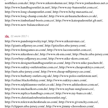
ylq
22 июля 2017 г.
http://www.pandorajewelry.top/, http://www.nikeair-max.ca/,
http://giants.nfljersey.us.com/, http://grizzlies.nba-jersey.com/,
http://www.ferragamos.us.com/, http://www.lacosteoutlet.com.co/,
http://www.nikeshoes.de/, http://www.ok-em.com/, http://bucks.nba-jersey.com
http://cowboys.nfljersey.us.com/, http://www.nike-skors.com.se/,
http://www.designer-handbagsoutlet.us.com/, http://www.nike-paschers.fr/,
http://www.oakley-outletonline.com.co/, http://www.cheapoakleys.com.co/,
http://nets.nba-jersey.com/, http://www.cheap-mlbjerseys.us.com/,
http://www.burberry-outlets.org.uk/, http://www.polos-outletstore.net/,
http://celine.blackofriday.com/, http://www.oakleys.mex.com/,
http://www.ralphlaurens-outlet.co.uk/, http://www.adidasshoes.com.se/,
http://www.michaelkors.com.de/, http://www.rayban-sunglasses.co/,
http://www.replica-handbags.com.co/, http://www.ray-bans.co.uk/,
http://www.christianlouboutinshoesoutlet.org/,
http://www.rolexwatchesforsale.us.com/, http://www.givenchy.com.co/,
http://clippers.nba-jersey.com/, http://www.jimmy-choosshoes.com/,