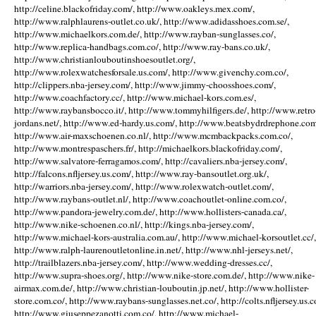
http://celine.blackofriday.com/, http://www.oakleys.mex.com/,
http://www.ralphlaurens-outlet.co.uk/, http://www.adidasshoes.com.se/,
http://www.michaelkors.com.de/, http://www.rayban-sunglasses.co/,
http://www.replica-handbags.com.co/, http://www.ray-bans.co.uk/,
http://www.christianlouboutinshoesoutlet.org/,
http://www.rolexwatchesforsale.us.com/, http://www.givenchy.com.co/,
http://clippers.nba-jersey.com/, http://www.jimmy-choosshoes.com/,
http://www.coachfactory.cc/, http://www.michael-kors.com.es/,
http://www.raybansbocco.it/, http://www.tommyhilfigers.de/, http://www.retro
jordans.net/, http://www.ed-hardy.us.com/, http://www.beatsbydrdrephone.com
http://www.air-maxschoenen.co.nl/, http://www.mcmbackpacks.com.co/,
http://www.montrespaschers.fr/, http://michaelkors.blackofriday.com/,
http://www.salvatore-ferragamos.com/, http://cavaliers.nba-jersey.com/,
http://falcons.nfljersey.us.com/, http://www.ray-bansoutlet.org.uk/,
http://warriors.nba-jersey.com/, http://www.rolexwatch-outlet.com/,
http://www.raybans-outlet.nl/, http://www.coachoutlet-online.com.co/,
http://www.pandora-jewelry.com.de/, http://www.hollisters-canada.ca/,
http://www.nike-schoenen.co.nl/, http://kings.nba-jersey.com/,
http://www.michael-kors-australia.com.au/, http://www.michael-korsoutlet.cc/,
http://www.ralph-laurenoutletonline.in.net/, http://www.nhl-jerseys.net/,
http://trailblazers.nba-jersey.com/, http://www.wedding-dresses.cc/,
http://www.supra-shoes.org/, http://www.nike-store.com.de/, http://www.nike-
airmax.com.de/, http://www.christian-louboutin.jp.net/, http://www.hollister-
store.com.co/, http://www.raybans-sunglasses.net.co/, http://colts.nfljersey.us.c
http://www.giuseppezanotti.com.co/, http://www.michael-