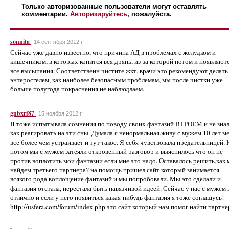
Только авторизованные пользователи могут оставлять
комментарии.
Авторизируйтесь
, пожалуйста.
sonnita
14 сентября 2012 г.
Сейчас уже давно известно, что причина АД в проблемах с желудком и
кишечником, в которых копится вся дрянь, из-за которой потом и появляют
все высыпания. Соответственн чистите жкт, врачи это рекомендуют делать
энтеросгелем, как наиболее безопасным проблемам, мы после чистки уже
больше полугода покраснения не наблюдлаем.
gnbxrf87
15 ноября 2012 г.
Я тоже испытывала сомнения по поводу своих фантазий ВТРОЕМ и не зна
как реагировать на эти сны. Думала я ненормальная,живу с мужем 10 лет м
все более чем устраивает и тут такое. Я себя чувствовала предательницей. 
потом мы с мужем затеяли откровенный разговор и выяснилось что он не
против воплотить мои фантазии если мне это надо. Оставалось решить,как
найдем третьего партнера? на помощь пришел сайт который занимается
всякого рода воплощение фантазий и мы попробовали. Мы это сделали и
фантазия отстала, перестала быть навязчивой идеей. Сейчас у нас с мужем 
отлично и если у него появиться какая-нибудь фантазия я тоже соглашусь!
http://usfera.com/forum/index.php это сайт который нам помог найти партне