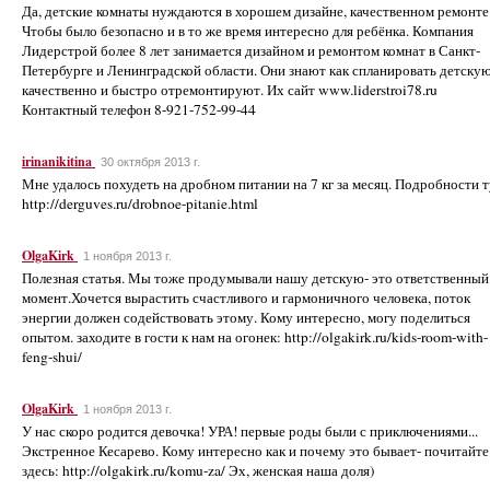
Да, детские комнаты нуждаются в хорошем дизайне, качественном ремонте
Чтобы было безопасно и в то же время интересно для ребёнка. Компания
Лидерстрой более 8 лет занимается дизайном и ремонтом комнат в Санкт-
Петербурге и Ленинградской области. Они знают как спланировать детскую
качественно и быстро отремонтируют. Их сайт www.liderstroi78.ru
Контактный телефон 8-921-752-99-44
irinanikitina
30 октября 2013 г.
Мне удалось похудеть на дробном питании на 7 кг за месяц. Подробности т
http://derguves.ru/drobnoe-pitanie.html
OlgaKirk
1 ноября 2013 г.
Полезная статья. Мы тоже продумывали нашу детскую- это ответственный
момент.Хочется вырастить счастливого и гармоничного человека, поток
энергии должен содействовать этому. Кому интересно, могу поделиться
опытом. заходите в гости к нам на огонек: http://olgakirk.ru/kids-room-with-
feng-shui/
OlgaKirk
1 ноября 2013 г.
У нас скоро родится девочка! УРА! первые роды были с приключениями...
Экстренное Кесарево. Кому интересно как и почему это бывает- почитайте
здесь: http://olgakirk.ru/komu-za/ Эх, женская наша доля)