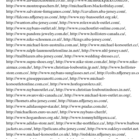
http://www.air-maxschoenen.co.nl/, http://www.mcmbackpacks.com.co/,
http://www.montrespaschers.fr/, http://michaelkors.blackofriday.com/,
http://www.salvatore-ferragamos.com/, http://cavaliers.nba-jersey.com/,
http://falcons.nfljersey.us.com/, http://www.ray-bansoutlet.org.uk/,
http://warriors.nba-jersey.com/, http://www.rolexwatch-outlet.com/,
http://www.raybans-outlet.nl/, http://www.coachoutlet-online.com.co/,
http://www.pandora-jewelry.com.de/, http://www.hollisters-canada.ca/,
http://www.nike-schoenen.co.nl/, http://kings.nba-jersey.com/,
http://www.michael-kors-australia.com.au/, http://www.michael-korsoutlet.cc/,
http://www.ralph-laurenoutletonline.in.net/, http://www.nhl-jerseys.net/,
http://trailblazers.nba-jersey.com/, http://www.wedding-dresses.cc/,
http://www.supra-shoes.org/, http://www.nike-store.com.de/, http://www.nike-
airmax.com.de/, http://www.christian-louboutin.jp.net/, http://www.hollister-
store.com.co/, http://www.raybans-sunglasses.net.co/, http://colts.nfljersey.us.c
http://www.giuseppezanotti.com.co/, http://www.michael-
korsoutletonline.com.co/, http://www.horlogesrolexs.nl/,
http://www.raybanoutlet.ca/, http://www.christian-louboutinshoes.in.net/,
http://www.swarovski-canada.ca/, http://www.michael-kors-outlet.us.org/,
http://hornets.nba-jersey.com/, http://titans.nfljersey.us.com/,
http://www.adidassuper-star.de/, http://www.pradas.com.de/,
http://michaelkors.euro-us.net/, http://www.raybans-cher.fr/,
http://www.hoganshoes.org.uk/, http://www.tommyhilfigerca.ca/,
http://www.adidas-store.net/, http://www.the-northface.ca/, http://www.barbou
jackets.us.com/, http://pelicans.nba-jersey.com/, http://www.oakleys-outlet.net.
http://www.michael-korsoutlet.co.uk/, http://redskins.nfljersey.us.com/,