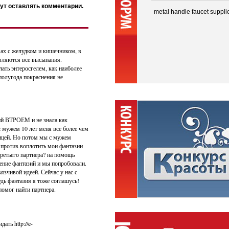
ут оставлять комментарии.
metal handle faucet suppli
мах с желудком и кишечником, в
являются все высыпания.
лать энтеросгелем, как наиболее
полугода покраснения не
ий ВТРОЕМ и не знала как
с мужем 10 лет меня все более чем
ьницей. Но потом мы с мужем
 против воплотить мои фантазии
третьего партнера? на помощь
ение фантазий и мы попробовали.
язчивой идеей. Сейчас у нас с
удь фантазия я тоже соглашусь!
 помог найти партнера.
ать http://e-