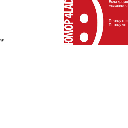
Если девуш
желанию, о
Почему кош
Потому что
оде.