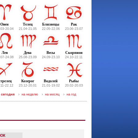
Овен
Телец
Близнецы
Рак
.03-20.04
21.04-21.05
22.05-22.06
23.06-23.07
Лев
Дева
Весы
Скорпион
.07-24.08
25.08-23.09
24.09-23.10
24.10-22.11
трелец
Козерог
Водолей
Рыбы
.11-22.12
23.12-20.01
21.01-19.02
20.02-20.03
 сегодня
на неделю
на месяц
на год
ЛОК