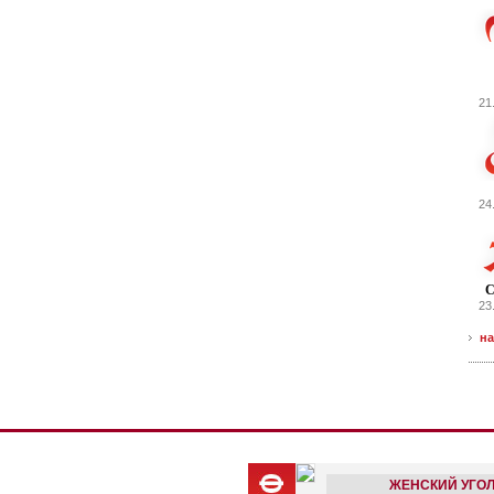
21
24
С
23
на
ЖЕНСКИЙ УГО