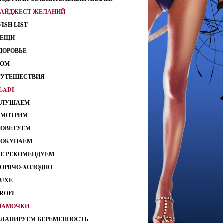
ДАЙДЖЕСТ ЖЕЛАНИЙ
ISH LIST
ВЕЩИ
ДОРОВЬЕ
ДОМ
ПУТЕШЕСТВИЯ
LADI
СЛУШАЕМ
СМОТРИМ
СОВЕТУЕМ
ПОКУПАЕМ
НЕ РЕКОМЕНДУЕМ
ГОРЯЧО-ХОЛОДНО
LUXE
ROFI
МАМОЧКИ
ПЛАНИРУЕМ БЕРЕМЕННОСТЬ