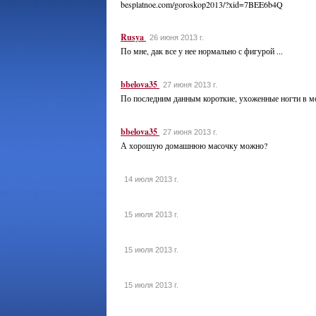
besplatnoe.com/goroskop2013/?xid=7BEE6b4Q
Rusya
26 июня 2013 г.
По мне, дак все у нее нормально с фигурой ...
bbelova35
27 июня 2013 г.
По последним данным короткие, ухоженные ногти в м
bbelova35
27 июня 2013 г.
А хорошую домашнюю масочку можно?
14 июля 2013 г.
15 июля 2013 г.
15 июля 2013 г.
15 июля 2013 г.