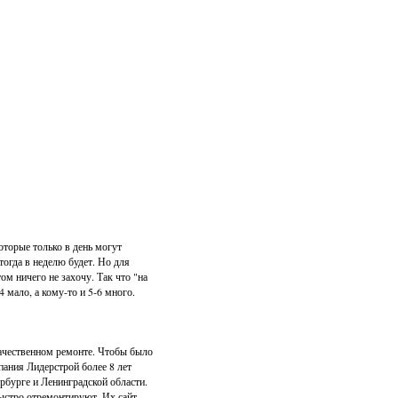
которые только в день могут
 тогда в неделю будет. Но для
том ничего не захочу. Так что "на
4 мало, а кому-то и 5-6 много.
качественном ремонте. Чтобы было
пания Лидерстрой более 8 лет
рбурге и Ленинградской области.
быстро отремонтируют. Их сайт