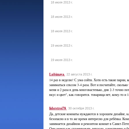
18 июля 2013 г.
18 июля 2013 г.
18 июля 2013 г.
19 июля 2013 г.
19 июля 2013 г.
Lubimaya
22 августа 2013 г.
14 раз в неделю! С ума сойти. Хотя есть такие парни, 
заниматься сексом 3-4 раза. Вот и посчитайте, сколько
меня и 2 раза в день многовастенько, дня 2-3 точно по
вкус и цвет", как говорится. товарища нет, кому-то и 1
liderstroi78
30 октября 2013 г.
Да, детские комнаты нуждаются в хорошем дизайне, 
безопасно и в то же время интересно для ребёнка. Ком
занимается дизайном и ремонтом комнат в Санкт-Пете
Они знают как спланировать детскую, качественно и 