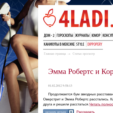
Главная страница
→
Статьи: просмотр
Эмма Робертс и Кор
01.02.2012 9:58:13
Продолжается бум звездных расставани
Оверстрит и Эмма Робертс расстались. К
друга и решили расстаться.
Читать полно
Рассказать
рассказать друзьям