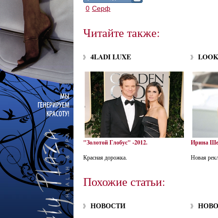
0
Серф
Читайте также:
4LADI LUXE
LOO
"Золотой Глобус" -2012.
Ирина Шей
Красная дорожка.
Новая рек
Похожие статьи:
НОВОСТИ
НОВ