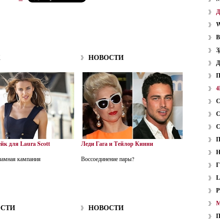
W
З
K
НОВОСТИ
4
к для Laura Scott
Леди Гага и Тейлор Кинни
ламная кампания
Воссоединение пары?
P
ОСТИ
НОВОСТИ