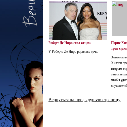
Роберт Де Ниро стал отцом.
Пэрис Хил
трек с рэ
У Роберта Де Ниро родилась дочь.
Знаменитая
Хилтон про
вторым ст
занимается
чтобы удив
слушателей
Вернуться на предыдущую страницу