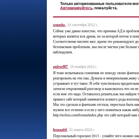
Только авторизованные пользователи мог
Авторизируйтесь
, пожалуйста.
sonnita
14 сентября 2012 г.
Сейчас уже давно известно, что причина АД в пробле
которых копится вся дрянь, из-за которой потом и по
Соответственн чистите жкт, врачи это рекомендуют де
безопасным проблемам, мы после чистки уже больше 
наблюдлаем.
gnbxrf87
15 ноября 2012 г.
Я тоже испытывала сомнения по поводу своих фантаз
реагировать на эти сны. Думала я ненормальная,живу 
устраивает и тут такое. Я себя чувствовала предател
затеяли откровенный разговор и выяснилось что он не
если мне это надо. Оставалось решить,как мы найдем 
пришел сайт который занимается всякого рода воплощ
Мы это сделали и фантазия отстала, перестала быть нав
мужем все отлично и если у него появиться какая-ниб
http://usfera.com/forum/index.php это сайт который нам
lesnaa64
21 марта 2013 г.
Персональный гороскоп 2013 - узнайте чего можно ожид