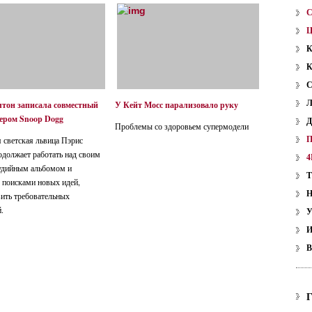
тон записала совместный
У Кейт Мосс парализовало руку
пером Snoop Dogg
Проблемы со здоровьем супермодели
 светская львица Пэрис
должает работать над своим
4
удийным альбомом и
 поисками новых идей,
ить требовательных
.
У
В