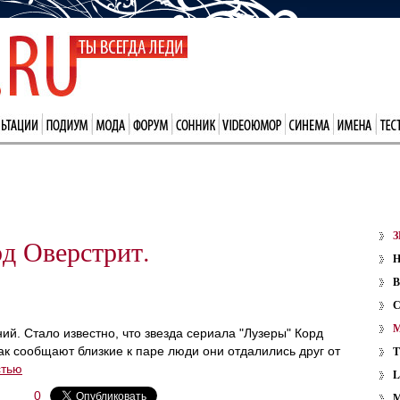
З
д Оверстрит.
В
й. Стало известно, что звезда сериала "Лузеры" Корд
ак сообщают близкие к паре люди они отдалились друг от
стью
0