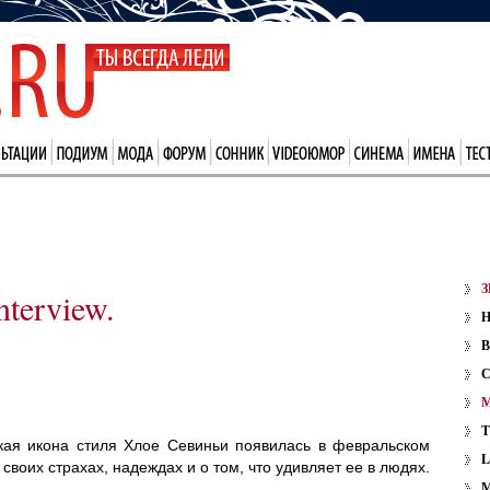
З
terview.
В
кая икона стиля Хлое Севиньи появилась в февральском
 своих страхах, надеждах и о том, что удивляет ее в людях.