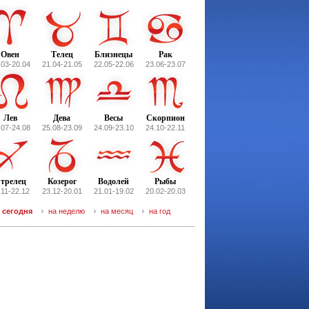
Овен
Телец
Близнецы
Рак
.03-20.04
21.04-21.05
22.05-22.06
23.06-23.07
Лев
Дева
Весы
Скорпион
.07-24.08
25.08-23.09
24.09-23.10
24.10-22.11
трелец
Козерог
Водолей
Рыбы
.11-22.12
23.12-20.01
21.01-19.02
20.02-20.03
 сегодня
на неделю
на месяц
на год