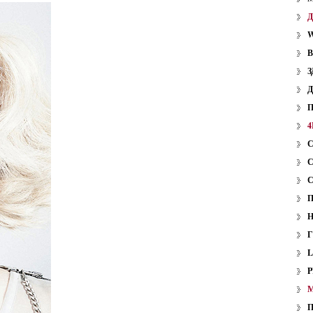
W
З
4
P