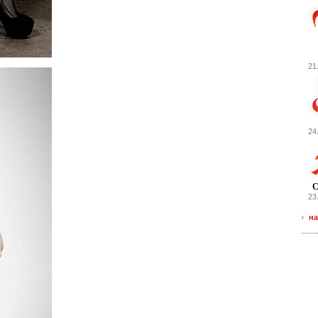
21
24
С
23
на