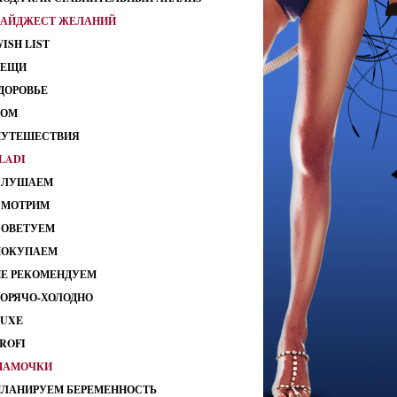
ДАЙДЖЕСТ ЖЕЛАНИЙ
ISH LIST
ВЕЩИ
ДОРОВЬЕ
ДОМ
ПУТЕШЕСТВИЯ
LADI
СЛУШАЕМ
СМОТРИМ
СОВЕТУЕМ
ПОКУПАЕМ
НЕ РЕКОМЕНДУЕМ
ГОРЯЧО-ХОЛОДНО
LUXE
ROFI
МАМОЧКИ
ПЛАНИРУЕМ БЕРЕМЕННОСТЬ