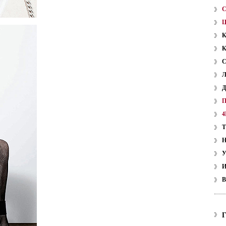
4
У
В