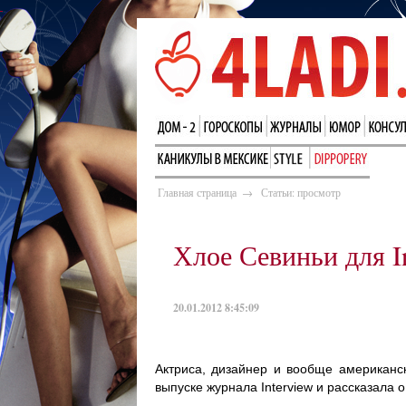
Главная страница
→
Статьи: просмотр
Хлое Севиньи для In
20.01.2012 8:45:09
Актриса, дизайнер и вообще американс
выпуске журнала Interview и рассказала о