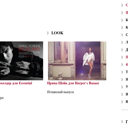
K
LOOK
4
холдер для Essential
Ирина Шейк для Harper`s Bazaar
У
Испанский выпуск
ера
В