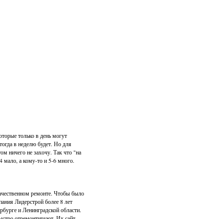
которые только в день могут
 тогда в неделю будет. Но для
том ничего не захочу. Так что "на
4 мало, а кому-то и 5-6 много.
качественном ремонте. Чтобы было
пания Лидерстрой более 8 лет
рбурге и Ленинградской области.
быстро отремонтируют. Их сайт