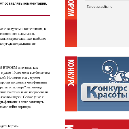
ут оставлять комментарии.
Target practicing
мах с желудком и кишечником, в
являются все высыпания.
лать энтеросгелем, как наиболее
полугода покраснения не
ий ВТРОЕМ и не знала как
с мужем 10 лет меня все более чем
ьницей. Но потом мы с мужем
 против воплотить мои фантазии
третьего партнера? на помощь
ение фантазий и мы попробовали.
язчивой идеей. Сейчас у нас с
удь фантазия я тоже соглашусь!
 помог найти партнера.
ать http://e-