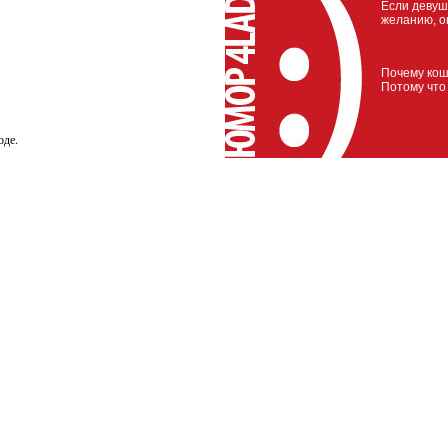
Если девуш
желанию, о
Почему кош
Потому что
оде.