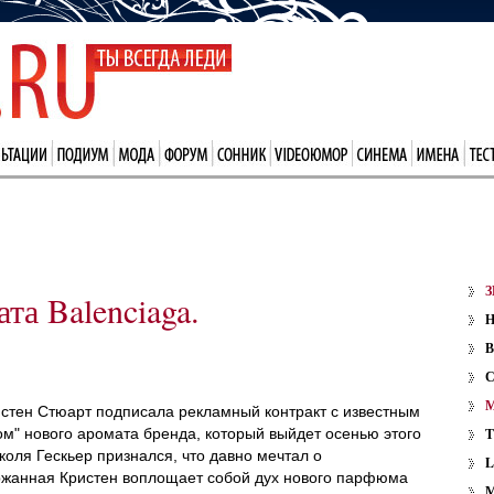
З
та Balenciaga.
В
истен Стюарт подписала рекламный контракт с известным
ом" нового аромата бренда, который выйдет осенью этого
коля Гескьер признался, что давно мечтал о
ержанная Кристен воплощает собой дух нового парфюма