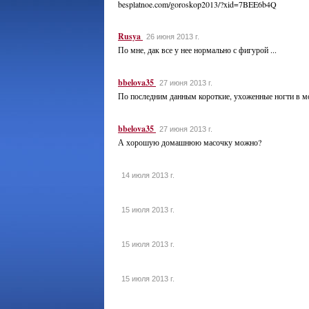
besplatnoe.com/goroskop2013/?xid=7BEE6b4Q
Rusya
26 июня 2013 г.
По мне, дак все у нее нормально с фигурой ...
bbelova35
27 июня 2013 г.
По последним данным короткие, ухоженные ногти в м
bbelova35
27 июня 2013 г.
А хорошую домашнюю масочку можно?
14 июля 2013 г.
15 июля 2013 г.
15 июля 2013 г.
15 июля 2013 г.