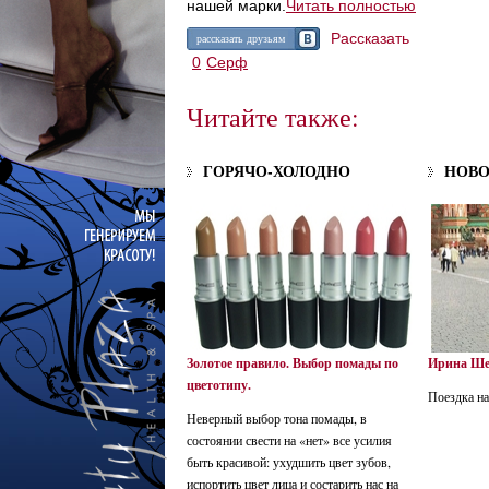
нашей марки.
Читать полностью
Рассказать
рассказать друзьям
0
Серф
Читайте также:
ГОРЯЧО-ХОЛОДНО
НОВ
Золотое правило. Выбор помады по
Ирина Ше
цветотипу.
Поездка на
Неверный выбор тона помады, в
состоянии свести на «нет» все усилия
быть красивой: ухудшить цвет зубов,
испортить цвет лица и состарить нас на