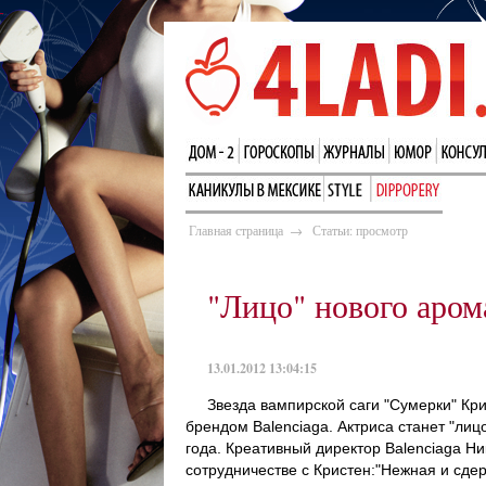
Главная страница
→
Статьи: просмотр
"Лицо" нового арома
13.01.2012 13:04:15
Звезда вампирской саги "Сумерки" Кр
брендом Balenciaga. Актриса станет "лиц
года. Креативный директор Balenciaga Ни
сотрудничестве с Кристен:"Нежная и сд