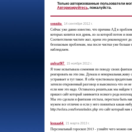
Только авторизованные пользователи мог
Авторизируйтесь
, пожалуйста.
sonnita
14 сентября 2012 г.
Сейчас уже давно известно, что причина АД в пробле
которых копится вся дрянь, из-за которой потом и по
Соответственн чистите жкт, врачи это рекомендуют де
безопасным проблемам, мы после чистки уже больше 
наблюдлаем.
gnbxrf87
15 ноября 2012 г.
Я тоже испытывала сомнения по поводу своих фантаз
реагировать на эти сны. Думала я ненормальная,живу 
устраивает и тут такое. Я себя чувствовала предател
затеяли откровенный разговор и выяснилось что он не
если мне это надо. Оставалось решить,как мы найдем 
пришел сайт который занимается всякого рода воплощ
Мы это сделали и фантазия отстала, перестала быть нав
мужем все отлично и если у него появиться какая-ниб
http://usfera.com/forum/index.php это сайт который нам
lesnaa64
21 марта 2013 г.
Персональный гороскоп 2013 - узнайте чего можно ожид