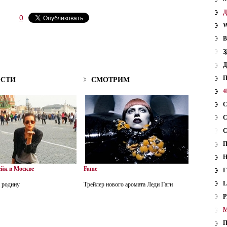
0
W
З
ОСТИ
СМОТРИМ
4
йк в Москве
Fame
 родину
Трейлер нового аромата Леди Гаги
P