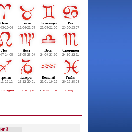
Овен
Телец
Близнецы
Рак
.03-20.04
21.04-21.05
22.05-22.06
23.06-23.07
Лев
Дева
Весы
Скорпион
.07-24.08
25.08-23.09
24.09-23.10
24.10-22.11
трелец
Козерог
Водолей
Рыбы
.11-22.12
23.12-20.01
21.01-19.02
20.02-20.03
 сегодня
на неделю
на месяц
на год
ЕНИЙ