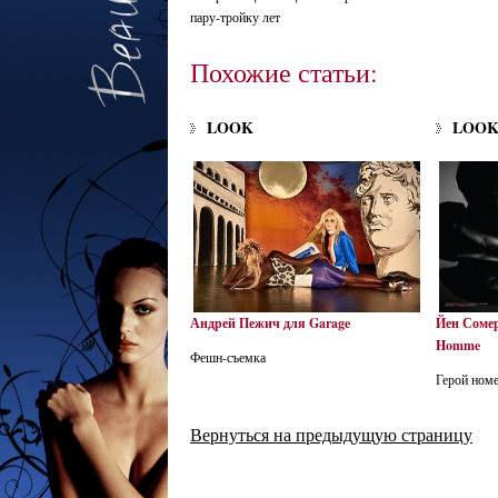
пару-тройку лет
Похожие статьи:
LOOK
LOO
Андрей Пежич для Garage
Йен Сомер
Homme
Фешн-съемка
Герой ном
Вернуться на предыдущую страницу