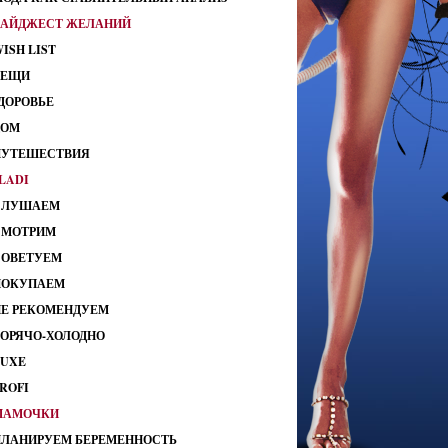
ДАЙДЖЕСТ ЖЕЛАНИЙ
ISH LIST
ВЕЩИ
ДОРОВЬЕ
ДОМ
ПУТЕШЕСТВИЯ
LADI
СЛУШАЕМ
СМОТРИМ
СОВЕТУЕМ
ПОКУПАЕМ
НЕ РЕКОМЕНДУЕМ
ГОРЯЧО-ХОЛОДНО
LUXE
ROFI
МАМОЧКИ
ПЛАНИРУЕМ БЕРЕМЕННОСТЬ