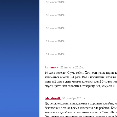
18 июля 2013 г.
18 июля 2013 г.
18 июля 2013 г.
19 июля 2013 г.
19 июля 2013 г.
Lubimaya
22 августа 2013 г.
14 раз в неделю! С ума сойти. Хотя есть такие парни, 
заниматься сексом 3-4 раза. Вот и посчитайте, сколько
меня и 2 раза в день многовастенько, дня 2-3 точно по
вкус и цвет", как говорится. товарища нет, кому-то и 1
liderstroi78
30 октября 2013 г.
Да, детские комнаты нуждаются в хорошем дизайне, 
безопасно и в то же время интересно для ребёнка. Ком
занимается дизайном и ремонтом комнат в Санкт-Пете
Они знают как спланировать детскую, качественно и 