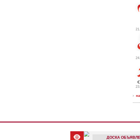
21
24
С
23
на
ДОСКА ОБЪЯВЛ