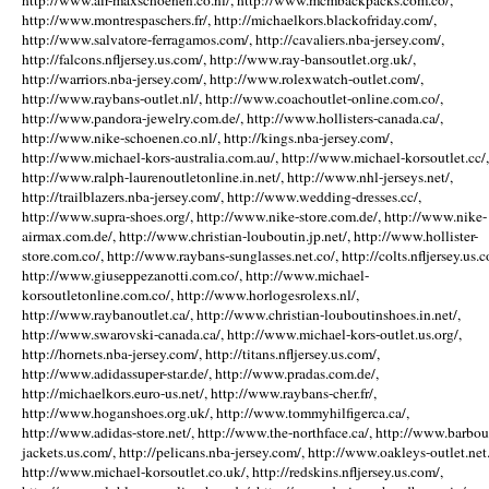
http://www.air-maxschoenen.co.nl/, http://www.mcmbackpacks.com.co/,
http://www.montrespaschers.fr/, http://michaelkors.blackofriday.com/,
http://www.salvatore-ferragamos.com/, http://cavaliers.nba-jersey.com/,
http://falcons.nfljersey.us.com/, http://www.ray-bansoutlet.org.uk/,
http://warriors.nba-jersey.com/, http://www.rolexwatch-outlet.com/,
http://www.raybans-outlet.nl/, http://www.coachoutlet-online.com.co/,
http://www.pandora-jewelry.com.de/, http://www.hollisters-canada.ca/,
http://www.nike-schoenen.co.nl/, http://kings.nba-jersey.com/,
http://www.michael-kors-australia.com.au/, http://www.michael-korsoutlet.cc/,
http://www.ralph-laurenoutletonline.in.net/, http://www.nhl-jerseys.net/,
http://trailblazers.nba-jersey.com/, http://www.wedding-dresses.cc/,
http://www.supra-shoes.org/, http://www.nike-store.com.de/, http://www.nike-
airmax.com.de/, http://www.christian-louboutin.jp.net/, http://www.hollister-
store.com.co/, http://www.raybans-sunglasses.net.co/, http://colts.nfljersey.us.c
http://www.giuseppezanotti.com.co/, http://www.michael-
korsoutletonline.com.co/, http://www.horlogesrolexs.nl/,
http://www.raybanoutlet.ca/, http://www.christian-louboutinshoes.in.net/,
http://www.swarovski-canada.ca/, http://www.michael-kors-outlet.us.org/,
http://hornets.nba-jersey.com/, http://titans.nfljersey.us.com/,
http://www.adidassuper-star.de/, http://www.pradas.com.de/,
http://michaelkors.euro-us.net/, http://www.raybans-cher.fr/,
http://www.hoganshoes.org.uk/, http://www.tommyhilfigerca.ca/,
http://www.adidas-store.net/, http://www.the-northface.ca/, http://www.barbou
jackets.us.com/, http://pelicans.nba-jersey.com/, http://www.oakleys-outlet.net.
http://www.michael-korsoutlet.co.uk/, http://redskins.nfljersey.us.com/,