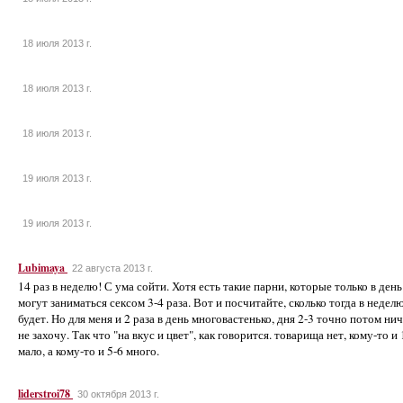
18 июля 2013 г.
18 июля 2013 г.
18 июля 2013 г.
19 июля 2013 г.
19 июля 2013 г.
Lubimaya
22 августа 2013 г.
14 раз в неделю! С ума сойти. Хотя есть такие парни, которые только в день
могут заниматься сексом 3-4 раза. Вот и посчитайте, сколько тогда в недел
будет. Но для меня и 2 раза в день многовастенько, дня 2-3 точно потом ни
не захочу. Так что "на вкус и цвет", как говорится. товарища нет, кому-то и 
мало, а кому-то и 5-6 много.
liderstroi78
30 октября 2013 г.