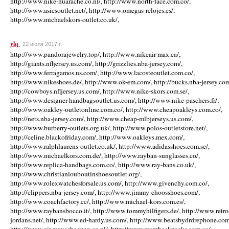
http://www.nike-huarache.co.nl/, http://www.north-face.com.co/,
http://www.asicsoutlet.net/, http://www.omegas-relojes.es/,
http://www.michaelskors-outlet.co.uk/,
ylq
22 июля 2017 г.
http://www.pandorajewelry.top/, http://www.nikeair-max.ca/,
http://giants.nfljersey.us.com/, http://grizzlies.nba-jersey.com/,
http://www.ferragamos.us.com/, http://www.lacosteoutlet.com.co/,
http://www.nikeshoes.de/, http://www.ok-em.com/, http://bucks.nba-jersey.com
http://cowboys.nfljersey.us.com/, http://www.nike-skors.com.se/,
http://www.designer-handbagsoutlet.us.com/, http://www.nike-paschers.fr/,
http://www.oakley-outletonline.com.co/, http://www.cheapoakleys.com.co/,
http://nets.nba-jersey.com/, http://www.cheap-mlbjerseys.us.com/,
http://www.burberry-outlets.org.uk/, http://www.polos-outletstore.net/,
http://celine.blackofriday.com/, http://www.oakleys.mex.com/,
http://www.ralphlaurens-outlet.co.uk/, http://www.adidasshoes.com.se/,
http://www.michaelkors.com.de/, http://www.rayban-sunglasses.co/,
http://www.replica-handbags.com.co/, http://www.ray-bans.co.uk/,
http://www.christianlouboutinshoesoutlet.org/,
http://www.rolexwatchesforsale.us.com/, http://www.givenchy.com.co/,
http://clippers.nba-jersey.com/, http://www.jimmy-choosshoes.com/,
http://www.coachfactory.cc/, http://www.michael-kors.com.es/,
http://www.raybansbocco.it/, http://www.tommyhilfigers.de/, http://www.retro
jordans.net/, http://www.ed-hardy.us.com/, http://www.beatsbydrdrephone.com