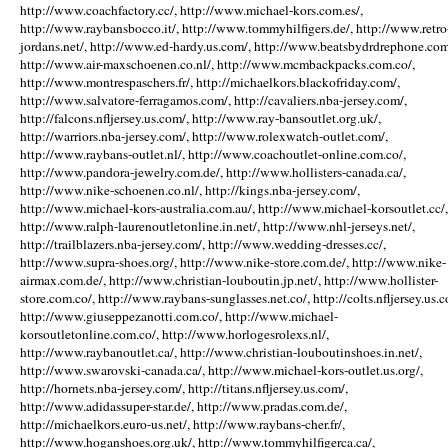
http://www.coachfactory.cc/, http://www.michael-kors.com.es/,
http://www.raybansbocco.it/, http://www.tommyhilfigers.de/, http://www.retro
jordans.net/, http://www.ed-hardy.us.com/, http://www.beatsbydrdrephone.com
http://www.air-maxschoenen.co.nl/, http://www.mcmbackpacks.com.co/,
http://www.montrespaschers.fr/, http://michaelkors.blackofriday.com/,
http://www.salvatore-ferragamos.com/, http://cavaliers.nba-jersey.com/,
http://falcons.nfljersey.us.com/, http://www.ray-bansoutlet.org.uk/,
http://warriors.nba-jersey.com/, http://www.rolexwatch-outlet.com/,
http://www.raybans-outlet.nl/, http://www.coachoutlet-online.com.co/,
http://www.pandora-jewelry.com.de/, http://www.hollisters-canada.ca/,
http://www.nike-schoenen.co.nl/, http://kings.nba-jersey.com/,
http://www.michael-kors-australia.com.au/, http://www.michael-korsoutlet.cc/,
http://www.ralph-laurenoutletonline.in.net/, http://www.nhl-jerseys.net/,
http://trailblazers.nba-jersey.com/, http://www.wedding-dresses.cc/,
http://www.supra-shoes.org/, http://www.nike-store.com.de/, http://www.nike-
airmax.com.de/, http://www.christian-louboutin.jp.net/, http://www.hollister-
store.com.co/, http://www.raybans-sunglasses.net.co/, http://colts.nfljersey.us.c
http://www.giuseppezanotti.com.co/, http://www.michael-
korsoutletonline.com.co/, http://www.horlogesrolexs.nl/,
http://www.raybanoutlet.ca/, http://www.christian-louboutinshoes.in.net/,
http://www.swarovski-canada.ca/, http://www.michael-kors-outlet.us.org/,
http://hornets.nba-jersey.com/, http://titans.nfljersey.us.com/,
http://www.adidassuper-star.de/, http://www.pradas.com.de/,
http://michaelkors.euro-us.net/, http://www.raybans-cher.fr/,
http://www.hoganshoes.org.uk/, http://www.tommyhilfigerca.ca/,