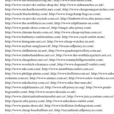
http://www.the-northfaces.org.uk/, http://www.nba-shoes.com/,
http://www.swarovski-online-shop.de/, http://www.airhuaraches.co.uk/,
http://www.michaelkorsoutlet.mex.com/, http://www.cheapomegawatches.com
http://coach.blackofriday.com/, http://www.longchamp-bags.us.com/,
http://www.swarovski-crystals.com.co/, http://timberwolves.nba-jersey.com/,
http://www.the-northfaces.us.com/, http://www.ralphlauren-au.com/,
http://www.prada-shoes.com.co/, http://magic.nba-jersey.com/,
http://www.chrome-hearts.com.co/, http://www.cheap-rayban.com.co/,
http://www.burberrys-outletonline.com/, http://www.coach-outlet.store/,
http://www.ferragamo.net.co/, http://www.cheap-watches.in.net/,
http://www.rayban-sunglasses.fr/, http://texans.nfljersey.us.com/,
http://www.chiflatirons.in.net/, http://www.pandorajewellery.com.au/,
http://www.timberlandshoes.net.co/, http://www.the-northfacejackets.net.co/,
http://www.cheapshoes.net.co/, http://www.tommyhilfigersoutlet.com/,
http://www.woolrich-clearance.com/, http://www.dsquared2-outlet.com/,
http://www.mk-com.com/, http://www.montblancoutlet.com.co/,
http://www.philipp-pleins.com/, http://www.hollister.com.se/, http://www.nike
rosherun.com.es/, http://www.airmax.com.se/, http://www.rolex-watches.us.co
http://www.nikefactory.com.co/, http://www.nike-free-runs.de/,
http://www.ralphlaurens.ca/, http://www.nfl-jersey.us.org/, http://www.prada-
bagsoutlet.com/, http://www.swarovskissale.co.uk/,
http://www.christianlouboutinoutlet.net.co/, http://www.juicycouture.com.co/
http://pacers.nba-jersey.com/, http://www.nikeshoes-outlet.com/,
http://www.puma-shoes.de/, http://www.hollister-clothingsstore.com/,
http://www.cheap-baseballbats.us/, http://azcardinals.nfljersey.us.com/,