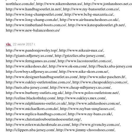
ylq
22 июля 2017 г.
http://www.pandorajewelry.top/, http://www.nikeair-max.ca/,
http://giants.nfljersey.us.com/, http://grizzlies.nba-jersey.com/,
http://www.ferragamos.us.com/, http://www.lacosteoutlet.com.co/,
http://www.nikeshoes.de/, http://www.ok-em.com/, http://bucks.nba-jersey.com
http://cowboys.nfljersey.us.com/, http://www.nike-skors.com.se/,
http://www.designer-handbagsoutlet.us.com/, http://www.nike-paschers.fr/,
http://www.oakley-outletonline.com.co/, http://www.cheapoakleys.com.co/,
http://nets.nba-jersey.com/, http://www.cheap-mlbjerseys.us.com/,
http://www.burberry-outlets.org.uk/, http://www.polos-outletstore.net/,
http://celine.blackofriday.com/, http://www.oakleys.mex.com/,
http://www.ralphlaurens-outlet.co.uk/, http://www.adidasshoes.com.se/,
http://www.michaelkors.com.de/, http://www.rayban-sunglasses.co/,
http://www.replica-handbags.com.co/, http://www.ray-bans.co.uk/,
http://www.christianlouboutinshoesoutlet.org/,
http://www.rolexwatchesforsale.us.com/, http://www.givenchy.com.co/,
http://clippers.nba-jersey.com/, http://www.jimmy-choosshoes.com/,