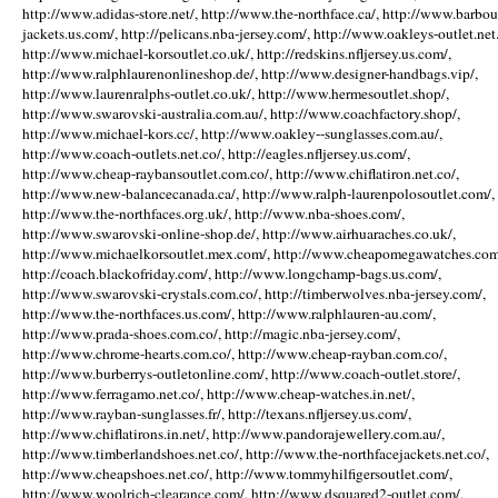
http://www.adidas-store.net/, http://www.the-northface.ca/, http://www.barbou
jackets.us.com/, http://pelicans.nba-jersey.com/, http://www.oakleys-outlet.net.
http://www.michael-korsoutlet.co.uk/, http://redskins.nfljersey.us.com/,
http://www.ralphlaurenonlineshop.de/, http://www.designer-handbags.vip/,
http://www.laurenralphs-outlet.co.uk/, http://www.hermesoutlet.shop/,
http://www.swarovski-australia.com.au/, http://www.coachfactory.shop/,
http://www.michael-kors.cc/, http://www.oakley--sunglasses.com.au/,
http://www.coach-outlets.net.co/, http://eagles.nfljersey.us.com/,
http://www.cheap-raybansoutlet.com.co/, http://www.chiflatiron.net.co/,
http://www.new-balancecanada.ca/, http://www.ralph-laurenpolosoutlet.com/,
http://www.the-northfaces.org.uk/, http://www.nba-shoes.com/,
http://www.swarovski-online-shop.de/, http://www.airhuaraches.co.uk/,
http://www.michaelkorsoutlet.mex.com/, http://www.cheapomegawatches.com
http://coach.blackofriday.com/, http://www.longchamp-bags.us.com/,
http://www.swarovski-crystals.com.co/, http://timberwolves.nba-jersey.com/,
http://www.the-northfaces.us.com/, http://www.ralphlauren-au.com/,
http://www.prada-shoes.com.co/, http://magic.nba-jersey.com/,
http://www.chrome-hearts.com.co/, http://www.cheap-rayban.com.co/,
http://www.burberrys-outletonline.com/, http://www.coach-outlet.store/,
http://www.ferragamo.net.co/, http://www.cheap-watches.in.net/,
http://www.rayban-sunglasses.fr/, http://texans.nfljersey.us.com/,
http://www.chiflatirons.in.net/, http://www.pandorajewellery.com.au/,
http://www.timberlandshoes.net.co/, http://www.the-northfacejackets.net.co/,
http://www.cheapshoes.net.co/, http://www.tommyhilfigersoutlet.com/,
http://www.woolrich-clearance.com/, http://www.dsquared2-outlet.com/,