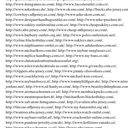
http://www.ferragamos.us.com/, http://www.lacosteoutlet.com.co/,
http://www.nikeshoes.de/, http://www.ok-em.com/, http://bucks.nba-jersey.com
http://cowboys.nfljersey.us.com/, http://www.nike-skors.com.se/,
http://www.designer-handbagsoutlet.us.com/, http://www.nike-paschers.fr/,
http://www.oakley-outletonline.com.co/, http://www.cheapoakleys.com.co/,
http://nets.nba-jersey.com/, http://www.cheap-mlbjerseys.us.com/,
http://www.burberry-outlets.org.uk/, http://www.polos-outletstore.net/,
http://celine.blackofriday.com/, http://www.oakleys.mex.com/,
http://www.ralphlaurens-outlet.co.uk/, http://www.adidasshoes.com.se/,
http://www.michaelkors.com.de/, http://www.rayban-sunglasses.co/,
http://www.replica-handbags.com.co/, http://www.ray-bans.co.uk/,
http://www.christianlouboutinshoesoutlet.org/,
http://www.rolexwatchesforsale.us.com/, http://www.givenchy.com.co/,
http://clippers.nba-jersey.com/, http://www.jimmy-choosshoes.com/,
http://www.coachfactory.cc/, http://www.michael-kors.com.es/,
http://www.raybansbocco.it/, http://www.tommyhilfigers.de/, http://www.retro
jordans.net/, http://www.ed-hardy.us.com/, http://www.beatsbydrdrephone.com
http://www.air-maxschoenen.co.nl/, http://www.mcmbackpacks.com.co/,
http://www.montrespaschers.fr/, http://michaelkors.blackofriday.com/,
http://www.salvatore-ferragamos.com/, http://cavaliers.nba-jersey.com/,
http://falcons.nfljersey.us.com/, http://www.ray-bansoutlet.org.uk/,
http://warriors.nba-jersey.com/, http://www.rolexwatch-outlet.com/,
http://www.raybans-outlet.nl/, http://www.coachoutlet-online.com.co/,
http://www.pandora-jewelry.com.de/, http://www.hollisters-canada.ca/,
http://www.nike-schoenen.co.nl/, http://kings.nba-jersey.com/,