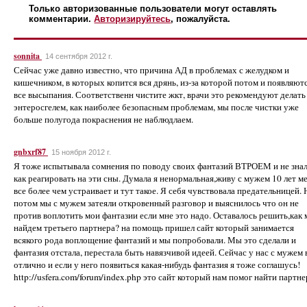
Только авторизованные пользователи могут оставлять
комментарии.
Авторизируйтесь
, пожалуйста.
sonnita
14 сентября 2012 г.
Сейчас уже давно известно, что причина АД в проблемах с желудком и
кишечником, в которых копится вся дрянь, из-за которой потом и появляют
все высыпания. Соответственн чистите жкт, врачи это рекомендуют делать
энтеросгелем, как наиболее безопасным проблемам, мы после чистки уже
больше полугода покраснения не наблюдлаем.
gnbxrf87
15 ноября 2012 г.
Я тоже испытывала сомнения по поводу своих фантазий ВТРОЕМ и не зна
как реагировать на эти сны. Думала я ненормальная,живу с мужем 10 лет м
все более чем устраивает и тут такое. Я себя чувствовала предательницей. 
потом мы с мужем затеяли откровенный разговор и выяснилось что он не
против воплотить мои фантазии если мне это надо. Оставалось решить,как
найдем третьего партнера? на помощь пришел сайт который занимается
всякого рода воплощение фантазий и мы попробовали. Мы это сделали и
фантазия отстала, перестала быть навязчивой идеей. Сейчас у нас с мужем 
отлично и если у него появиться какая-нибудь фантазия я тоже соглашусь!
http://usfera.com/forum/index.php это сайт который нам помог найти партне