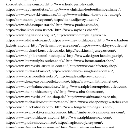
korsoutletonline.com.co/, http://www.horlogesrolexs.nl/,
http://www.raybanoutlet.ca/, http://www.christian-louboutinshoes.in.net/,
http://www.swarovski-canada.ca/, http://www.michael-kors-outlet.us.org/,
http://hornets.nba-jersey.com/, http://titans.nfljersey.us.com/,
http://www.adidassuper-star.de/, http://www.pradas.com.de/,
http://michaelkors.euro-us.net/, http://www.raybans-cher.fr/,
http://www.hoganshoes.org.uk/, http://www.tommyhilfigerca.ca/,
http://www.adidas-store.net/, http://www.the-northface.ca/, http://www.barbou
jackets.us.com/, http://pelicans.nba-jersey.com/, http://www.oakleys-outlet.net.
http://www.michael-korsoutlet.co.uk/, http://redskins.nfljersey.us.com/,
http://www.ralphlaurenonlineshop.de/, http://www.designer-handbags.vip/,
http://www.laurenralphs-outlet.co.uk/, http://www.hermesoutlet.shop/,
http://www.swarovski-australia.com.au/, http://www.coachfactory.shop/,
http://www.michael-kors.cc/, http://www.oakley--sunglasses.com.au/,
http://www.coach-outlets.net.co/, http://eagles.nfljersey.us.com/,
http://www.cheap-raybansoutlet.com.co/, http://www.chiflatiron.net.co/,
http://www.new-balancecanada.ca/, http://www.ralph-laurenpolosoutlet.com/,
http://www.the-northfaces.org.uk/, http://www.nba-shoes.com/,
http://www.swarovski-online-shop.de/, http://www.airhuaraches.co.uk/,
http://www.michaelkorsoutlet.mex.com/, http://www.cheapomegawatches.com
http://coach.blackofriday.com/, http://www.longchamp-bags.us.com/,
http://www.swarovski-crystals.com.co/, http://timberwolves.nba-jersey.com/,
http://www.the-northfaces.us.com/, http://www.ralphlauren-au.com/,
http://www.prada-shoes.com.co/, http://magic.nba-jersey.com/,
http://www.chrome-hearts.com.co/, http://www.cheap-rayban.com.co/,