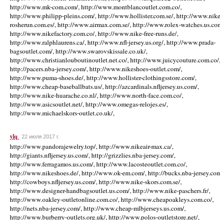
http://www.mk-com.com/, http://www.montblancoutlet.com.co/,
http://www.philipp-pleins.com/, http://www.hollister.com.se/, http://www.nike
rosherun.com.es/, http://www.airmax.com.se/, http://www.rolex-watches.us.co
http://www.nikefactory.com.co/, http://www.nike-free-runs.de/,
http://www.ralphlaurens.ca/, http://www.nfl-jersey.us.org/, http://www.prada-
bagsoutlet.com/, http://www.swarovskissale.co.uk/,
http://www.christianlouboutinoutlet.net.co/, http://www.juicycouture.com.co/
http://pacers.nba-jersey.com/, http://www.nikeshoes-outlet.com/,
http://www.puma-shoes.de/, http://www.hollister-clothingsstore.com/,
http://www.cheap-baseballbats.us/, http://azcardinals.nfljersey.us.com/,
http://www.nike-huarache.co.nl/, http://www.north-face.com.co/,
http://www.asicsoutlet.net/, http://www.omegas-relojes.es/,
http://www.michaelskors-outlet.co.uk/,
ylq
22 июля 2017 г.
http://www.pandorajewelry.top/, http://www.nikeair-max.ca/,
http://giants.nfljersey.us.com/, http://grizzlies.nba-jersey.com/,
http://www.ferragamos.us.com/, http://www.lacosteoutlet.com.co/,
http://www.nikeshoes.de/, http://www.ok-em.com/, http://bucks.nba-jersey.com
http://cowboys.nfljersey.us.com/, http://www.nike-skors.com.se/,
http://www.designer-handbagsoutlet.us.com/, http://www.nike-paschers.fr/,
http://www.oakley-outletonline.com.co/, http://www.cheapoakleys.com.co/,
http://nets.nba-jersey.com/, http://www.cheap-mlbjerseys.us.com/,
http://www.burberry-outlets.org.uk/, http://www.polos-outletstore.net/,