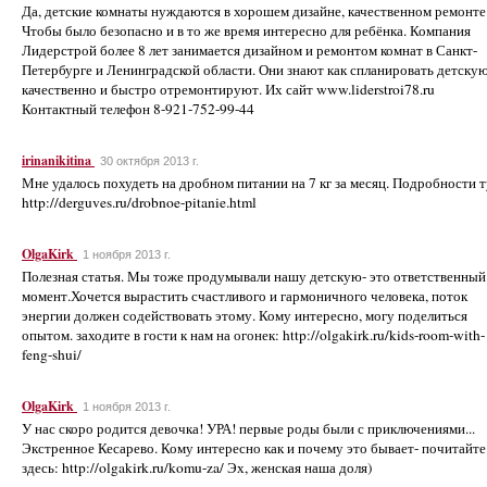
Да, детские комнаты нуждаются в хорошем дизайне, качественном ремонте
Чтобы было безопасно и в то же время интересно для ребёнка. Компания
Лидерстрой более 8 лет занимается дизайном и ремонтом комнат в Санкт-
Петербурге и Ленинградской области. Они знают как спланировать детскую
качественно и быстро отремонтируют. Их сайт www.liderstroi78.ru
Контактный телефон 8-921-752-99-44
irinanikitina
30 октября 2013 г.
Мне удалось похудеть на дробном питании на 7 кг за месяц. Подробности т
http://derguves.ru/drobnoe-pitanie.html
OlgaKirk
1 ноября 2013 г.
Полезная статья. Мы тоже продумывали нашу детскую- это ответственный
момент.Хочется вырастить счастливого и гармоничного человека, поток
энергии должен содействовать этому. Кому интересно, могу поделиться
опытом. заходите в гости к нам на огонек: http://olgakirk.ru/kids-room-with-
feng-shui/
OlgaKirk
1 ноября 2013 г.
У нас скоро родится девочка! УРА! первые роды были с приключениями...
Экстренное Кесарево. Кому интересно как и почему это бывает- почитайте
здесь: http://olgakirk.ru/komu-za/ Эх, женская наша доля)