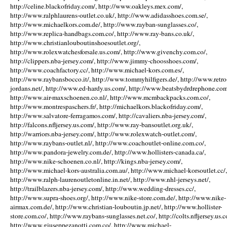
http://celine.blackofriday.com/, http://www.oakleys.mex.com/,
http://www.ralphlaurens-outlet.co.uk/, http://www.adidasshoes.com.se/,
http://www.michaelkors.com.de/, http://www.rayban-sunglasses.co/,
http://www.replica-handbags.com.co/, http://www.ray-bans.co.uk/,
http://www.christianlouboutinshoesoutlet.org/,
http://www.rolexwatchesforsale.us.com/, http://www.givenchy.com.co/,
http://clippers.nba-jersey.com/, http://www.jimmy-choosshoes.com/,
http://www.coachfactory.cc/, http://www.michael-kors.com.es/,
http://www.raybansbocco.it/, http://www.tommyhilfigers.de/, http://www.retro
jordans.net/, http://www.ed-hardy.us.com/, http://www.beatsbydrdrephone.com
http://www.air-maxschoenen.co.nl/, http://www.mcmbackpacks.com.co/,
http://www.montrespaschers.fr/, http://michaelkors.blackofriday.com/,
http://www.salvatore-ferragamos.com/, http://cavaliers.nba-jersey.com/,
http://falcons.nfljersey.us.com/, http://www.ray-bansoutlet.org.uk/,
http://warriors.nba-jersey.com/, http://www.rolexwatch-outlet.com/,
http://www.raybans-outlet.nl/, http://www.coachoutlet-online.com.co/,
http://www.pandora-jewelry.com.de/, http://www.hollisters-canada.ca/,
http://www.nike-schoenen.co.nl/, http://kings.nba-jersey.com/,
http://www.michael-kors-australia.com.au/, http://www.michael-korsoutlet.cc/,
http://www.ralph-laurenoutletonline.in.net/, http://www.nhl-jerseys.net/,
http://trailblazers.nba-jersey.com/, http://www.wedding-dresses.cc/,
http://www.supra-shoes.org/, http://www.nike-store.com.de/, http://www.nike-
airmax.com.de/, http://www.christian-louboutin.jp.net/, http://www.hollister-
store.com.co/, http://www.raybans-sunglasses.net.co/, http://colts.nfljersey.us.c
http://www.giuseppezanotti.com.co/, http://www.michael-