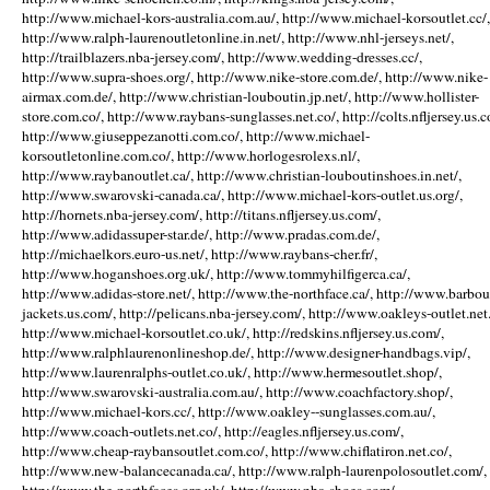
http://www.michael-kors-australia.com.au/, http://www.michael-korsoutlet.cc/,
http://www.ralph-laurenoutletonline.in.net/, http://www.nhl-jerseys.net/,
http://trailblazers.nba-jersey.com/, http://www.wedding-dresses.cc/,
http://www.supra-shoes.org/, http://www.nike-store.com.de/, http://www.nike-
airmax.com.de/, http://www.christian-louboutin.jp.net/, http://www.hollister-
store.com.co/, http://www.raybans-sunglasses.net.co/, http://colts.nfljersey.us.c
http://www.giuseppezanotti.com.co/, http://www.michael-
korsoutletonline.com.co/, http://www.horlogesrolexs.nl/,
http://www.raybanoutlet.ca/, http://www.christian-louboutinshoes.in.net/,
http://www.swarovski-canada.ca/, http://www.michael-kors-outlet.us.org/,
http://hornets.nba-jersey.com/, http://titans.nfljersey.us.com/,
http://www.adidassuper-star.de/, http://www.pradas.com.de/,
http://michaelkors.euro-us.net/, http://www.raybans-cher.fr/,
http://www.hoganshoes.org.uk/, http://www.tommyhilfigerca.ca/,
http://www.adidas-store.net/, http://www.the-northface.ca/, http://www.barbou
jackets.us.com/, http://pelicans.nba-jersey.com/, http://www.oakleys-outlet.net.
http://www.michael-korsoutlet.co.uk/, http://redskins.nfljersey.us.com/,
http://www.ralphlaurenonlineshop.de/, http://www.designer-handbags.vip/,
http://www.laurenralphs-outlet.co.uk/, http://www.hermesoutlet.shop/,
http://www.swarovski-australia.com.au/, http://www.coachfactory.shop/,
http://www.michael-kors.cc/, http://www.oakley--sunglasses.com.au/,
http://www.coach-outlets.net.co/, http://eagles.nfljersey.us.com/,
http://www.cheap-raybansoutlet.com.co/, http://www.chiflatiron.net.co/,
http://www.new-balancecanada.ca/, http://www.ralph-laurenpolosoutlet.com/,