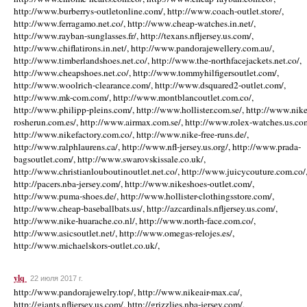
http://www.burberrys-outletonline.com/, http://www.coach-outlet.store/,
http://www.ferragamo.net.co/, http://www.cheap-watches.in.net/,
http://www.rayban-sunglasses.fr/, http://texans.nfljersey.us.com/,
http://www.chiflatirons.in.net/, http://www.pandorajewellery.com.au/,
http://www.timberlandshoes.net.co/, http://www.the-northfacejackets.net.co/,
http://www.cheapshoes.net.co/, http://www.tommyhilfigersoutlet.com/,
http://www.woolrich-clearance.com/, http://www.dsquared2-outlet.com/,
http://www.mk-com.com/, http://www.montblancoutlet.com.co/,
http://www.philipp-pleins.com/, http://www.hollister.com.se/, http://www.nike
rosherun.com.es/, http://www.airmax.com.se/, http://www.rolex-watches.us.co
http://www.nikefactory.com.co/, http://www.nike-free-runs.de/,
http://www.ralphlaurens.ca/, http://www.nfl-jersey.us.org/, http://www.prada-
bagsoutlet.com/, http://www.swarovskissale.co.uk/,
http://www.christianlouboutinoutlet.net.co/, http://www.juicycouture.com.co/
http://pacers.nba-jersey.com/, http://www.nikeshoes-outlet.com/,
http://www.puma-shoes.de/, http://www.hollister-clothingsstore.com/,
http://www.cheap-baseballbats.us/, http://azcardinals.nfljersey.us.com/,
http://www.nike-huarache.co.nl/, http://www.north-face.com.co/,
http://www.asicsoutlet.net/, http://www.omegas-relojes.es/,
http://www.michaelskors-outlet.co.uk/,
ylq
22 июля 2017 г.
http://www.pandorajewelry.top/, http://www.nikeair-max.ca/,
http://giants.nfljersey.us.com/, http://grizzlies.nba-jersey.com/,