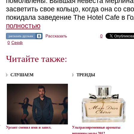
помолвлены. Бывшая невеста Мерлина
засветить свое кольцо, когда она со 
покидала заведение The Hotel Cafe в Г
полностью
Рассказать
0
рассказать друзьям
0
Серф
Читайте также:
СЛУШАЕМ
ТРЕНДЫ
Ургант сменил имя и запел.
Ультрасовременные ароматы
вершины моды 2012