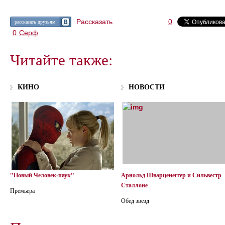
Рассказать
0
рассказать друзьям
0
Серф
Читайте также:
КИНО
НОВОСТИ
"Новый Человек-паук"
Арнольд Шварценеггер и Сильвестр
Сталлоне
Премьера
Обед звезд