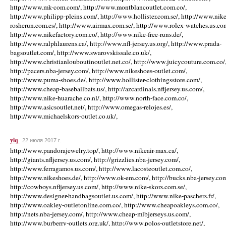
http://www.mk-com.com/, http://www.montblancoutlet.com.co/,
http://www.philipp-pleins.com/, http://www.hollister.com.se/, http://www.nike
rosherun.com.es/, http://www.airmax.com.se/, http://www.rolex-watches.us.co
http://www.nikefactory.com.co/, http://www.nike-free-runs.de/,
http://www.ralphlaurens.ca/, http://www.nfl-jersey.us.org/, http://www.prada-
bagsoutlet.com/, http://www.swarovskissale.co.uk/,
http://www.christianlouboutinoutlet.net.co/, http://www.juicycouture.com.co/
http://pacers.nba-jersey.com/, http://www.nikeshoes-outlet.com/,
http://www.puma-shoes.de/, http://www.hollister-clothingsstore.com/,
http://www.cheap-baseballbats.us/, http://azcardinals.nfljersey.us.com/,
http://www.nike-huarache.co.nl/, http://www.north-face.com.co/,
http://www.asicsoutlet.net/, http://www.omegas-relojes.es/,
http://www.michaelskors-outlet.co.uk/,
ylq
22 июля 2017 г.
http://www.pandorajewelry.top/, http://www.nikeair-max.ca/,
http://giants.nfljersey.us.com/, http://grizzlies.nba-jersey.com/,
http://www.ferragamos.us.com/, http://www.lacosteoutlet.com.co/,
http://www.nikeshoes.de/, http://www.ok-em.com/, http://bucks.nba-jersey.com
http://cowboys.nfljersey.us.com/, http://www.nike-skors.com.se/,
http://www.designer-handbagsoutlet.us.com/, http://www.nike-paschers.fr/,
http://www.oakley-outletonline.com.co/, http://www.cheapoakleys.com.co/,
http://nets.nba-jersey.com/, http://www.cheap-mlbjerseys.us.com/,
http://www.burberry-outlets.org.uk/, http://www.polos-outletstore.net/,