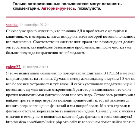
Только авторизованные пользователи могут оставлять
комментарии.
Авторизируйтесь
, пожалуйста.
sonnita
14 сентября 2012 г.
Сейчас уже давно известно, что причина АД в проблемах с желудком и
кишечником, в которых копится вся дрянь, из-за которой потом и появляют
все высыпания. Соответственн чистите жкт, врачи это рекомендуют делать
энтеросгелем, как наиболее безопасным проблемам, мы после чистки уже
больше полугода покраснения не наблюдлаем.
gnbxrf87
15 ноября 2012 г.
Я тоже испытывала сомнения по поводу своих фантазий ВТРОЕМ и не зна
как реагировать на эти сны. Думала я ненормальная,живу с мужем 10 лет м
все более чем устраивает и тут такое. Я себя чувствовала предательницей. 
потом мы с мужем затеяли откровенный разговор и выяснилось что он не
против воплотить мои фантазии если мне это надо. Оставалось решить,как
найдем третьего партнера? на помощь пришел сайт который занимается
всякого рода воплощение фантазий и мы попробовали. Мы это сделали и
фантазия отстала, перестала быть навязчивой идеей. Сейчас у нас с мужем 
отлично и если у него появиться какая-нибудь фантазия я тоже соглашусь!
http://usfera.com/forum/index.php это сайт который нам помог найти партне