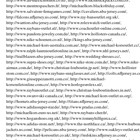
http://www.air-maxschoenen.co.nl/, http://www.mcmbackpacks.com.co/,
http://www.montrespaschers.fr/, http://michaelkors.blackofriday.com/,
http://www.salvatore-ferragamos.com/, http://cavaliers.nba-jersey.com/,
http://falcons.nfljersey.us.com/, http://www.ray-bansoutlet.org.uk/,
http://warriors.nba-jersey.com/, http://www.rolexwatch-outlet.com/,
http://www.raybans-outlet.nl/, http://www.coachoutlet-online.com.co/,
http://www.pandora-jewelry.com.de/, http://www.hollisters-canada.ca/,
http://www.nike-schoenen.co.nl/, http://kings.nba-jersey.com/,
http://www.michael-kors-australia.com.au/, http://www.michael-korsoutlet.cc/,
http://www.ralph-laurenoutletonline.in.net/, http://www.nhl-jerseys.net/,
http://trailblazers.nba-jersey.com/, http://www.wedding-dresses.cc/,
http://www.supra-shoes.org/, http://www.nike-store.com.de/, http://www.nike-
airmax.com.de/, http://www.christian-louboutin.jp.net/, http://www.hollister-
store.com.co/, http://www.raybans-sunglasses.net.co/, http://colts.nfljersey.us.c
http://www.giuseppezanotti.com.co/, http://www.michael-
korsoutletonline.com.co/, http://www.horlogesrolexs.nl/,
http://www.raybanoutlet.ca/, http://www.christian-louboutinshoes.in.net/,
http://www.swarovski-canada.ca/, http://www.michael-kors-outlet.us.org/,
http://hornets.nba-jersey.com/, http://titans.nfljersey.us.com/,
http://www.adidassuper-star.de/, http://www.pradas.com.de/,
http://michaelkors.euro-us.net/, http://www.raybans-cher.fr/,
http://www.hoganshoes.org.uk/, http://www.tommyhilfigerca.ca/,
http://www.adidas-store.net/, http://www.the-northface.ca/, http://www.barbou
jackets.us.com/, http://pelicans.nba-jersey.com/, http://www.oakleys-outlet.net.
http://www.michael-korsoutlet.co.uk/, http://redskins.nfljersey.us.com/,