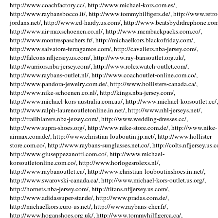
http://www.coachfactory.cc/, http://www.michael-kors.com.es/,
http://www.raybansbocco.it/, http://www.tommyhilfigers.de/, http://www.retro
jordans.net/, http://www.ed-hardy.us.com/, http://www.beatsbydrdrephone.com
http://www.air-maxschoenen.co.nl/, http://www.mcmbackpacks.com.co/,
http://www.montrespaschers.fr/, http://michaelkors.blackofriday.com/,
http://www.salvatore-ferragamos.com/, http://cavaliers.nba-jersey.com/,
http://falcons.nfljersey.us.com/, http://www.ray-bansoutlet.org.uk/,
http://warriors.nba-jersey.com/, http://www.rolexwatch-outlet.com/,
http://www.raybans-outlet.nl/, http://www.coachoutlet-online.com.co/,
http://www.pandora-jewelry.com.de/, http://www.hollisters-canada.ca/,
http://www.nike-schoenen.co.nl/, http://kings.nba-jersey.com/,
http://www.michael-kors-australia.com.au/, http://www.michael-korsoutlet.cc/,
http://www.ralph-laurenoutletonline.in.net/, http://www.nhl-jerseys.net/,
http://trailblazers.nba-jersey.com/, http://www.wedding-dresses.cc/,
http://www.supra-shoes.org/, http://www.nike-store.com.de/, http://www.nike-
airmax.com.de/, http://www.christian-louboutin.jp.net/, http://www.hollister-
store.com.co/, http://www.raybans-sunglasses.net.co/, http://colts.nfljersey.us.c
http://www.giuseppezanotti.com.co/, http://www.michael-
korsoutletonline.com.co/, http://www.horlogesrolexs.nl/,
http://www.raybanoutlet.ca/, http://www.christian-louboutinshoes.in.net/,
http://www.swarovski-canada.ca/, http://www.michael-kors-outlet.us.org/,
http://hornets.nba-jersey.com/, http://titans.nfljersey.us.com/,
http://www.adidassuper-star.de/, http://www.pradas.com.de/,
http://michaelkors.euro-us.net/, http://www.raybans-cher.fr/,
http://www.hoganshoes.org.uk/, http://www.tommyhilfigerca.ca/,