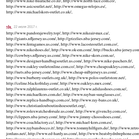
http://www.nike-huarache.co.nl/, http://www.north-face.com.co/,
http://www.asicsoutlet.net/, http://www.omegas-relojes.es/,
http://www.michaelskors-outlet.co.uk/,
ylq
22 июля 2017 г.
http://www.pandorajewelry.top/, http://www.nikeair-max.ca/,
http://giants.nfljersey.us.com/, http://grizzlies.nba-jersey.com/,
http://www.ferragamos.us.com/, http://www.lacosteoutlet.com.co/,
http://www.nikeshoes.de/, http://www.ok-em.com/, http://bucks.nba-jersey.com
http://cowboys.nfljersey.us.com/, http://www.nike-skors.com.se/,
http://www.designer-handbagsoutlet.us.com/, http://www.nike-paschers.fr/,
http://www.oakley-outletonline.com.co/, http://www.cheapoakleys.com.co/,
http://nets.nba-jersey.com/, http://www.cheap-mlbjerseys.us.com/,
http://www.burberry-outlets.org.uk/, http://www.polos-outletstore.net/,
http://celine.blackofriday.com/, http://www.oakleys.mex.com/,
http://www.ralphlaurens-outlet.co.uk/, http://www.adidasshoes.com.se/,
http://www.michaelkors.com.de/, http://www.rayban-sunglasses.co/,
http://www.replica-handbags.com.co/, http://www.ray-bans.co.uk/,
http://www.christianlouboutinshoesoutlet.org/,
http://www.rolexwatchesforsale.us.com/, http://www.givenchy.com.co/,
http://clippers.nba-jersey.com/, http://www.jimmy-choosshoes.com/,
http://www.coachfactory.cc/, http://www.michael-kors.com.es/,
http://www.raybansbocco.it/, http://www.tommyhilfigers.de/, http://www.retro
jordans.net/, http://www.ed-hardy.us.com/, http://www.beatsbydrdrephone.com