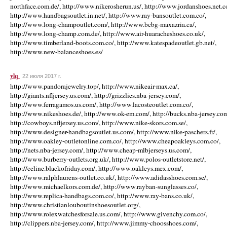
ylq
22 июля 2017 г.
http://www.pandorajewelry.top/, http://www.nikeair-max.ca/,
http://giants.nfljersey.us.com/, http://grizzlies.nba-jersey.com/,
http://www.ferragamos.us.com/, http://www.lacosteoutlet.com.co/,
http://www.nikeshoes.de/, http://www.ok-em.com/, http://bucks.nba-jersey.com
http://cowboys.nfljersey.us.com/, http://www.nike-skors.com.se/,
http://www.designer-handbagsoutlet.us.com/, http://www.nike-paschers.fr/,
http://www.oakley-outletonline.com.co/, http://www.cheapoakleys.com.co/,
http://nets.nba-jersey.com/, http://www.cheap-mlbjerseys.us.com/,
http://www.burberry-outlets.org.uk/, http://www.polos-outletstore.net/,
http://celine.blackofriday.com/, http://www.oakleys.mex.com/,
http://www.ralphlaurens-outlet.co.uk/, http://www.adidasshoes.com.se/,
http://www.michaelkors.com.de/, http://www.rayban-sunglasses.co/,
http://www.replica-handbags.com.co/, http://www.ray-bans.co.uk/,
http://www.christianlouboutinshoesoutlet.org/,
http://www.rolexwatchesforsale.us.com/, http://www.givenchy.com.co/,
http://clippers.nba-jersey.com/, http://www.jimmy-choosshoes.com/,