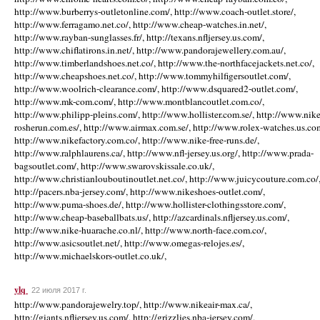
http://www.burberrys-outletonline.com/, http://www.coach-outlet.store/,
http://www.ferragamo.net.co/, http://www.cheap-watches.in.net/,
http://www.rayban-sunglasses.fr/, http://texans.nfljersey.us.com/,
http://www.chiflatirons.in.net/, http://www.pandorajewellery.com.au/,
http://www.timberlandshoes.net.co/, http://www.the-northfacejackets.net.co/,
http://www.cheapshoes.net.co/, http://www.tommyhilfigersoutlet.com/,
http://www.woolrich-clearance.com/, http://www.dsquared2-outlet.com/,
http://www.mk-com.com/, http://www.montblancoutlet.com.co/,
http://www.philipp-pleins.com/, http://www.hollister.com.se/, http://www.nike
rosherun.com.es/, http://www.airmax.com.se/, http://www.rolex-watches.us.co
http://www.nikefactory.com.co/, http://www.nike-free-runs.de/,
http://www.ralphlaurens.ca/, http://www.nfl-jersey.us.org/, http://www.prada-
bagsoutlet.com/, http://www.swarovskissale.co.uk/,
http://www.christianlouboutinoutlet.net.co/, http://www.juicycouture.com.co/
http://pacers.nba-jersey.com/, http://www.nikeshoes-outlet.com/,
http://www.puma-shoes.de/, http://www.hollister-clothingsstore.com/,
http://www.cheap-baseballbats.us/, http://azcardinals.nfljersey.us.com/,
http://www.nike-huarache.co.nl/, http://www.north-face.com.co/,
http://www.asicsoutlet.net/, http://www.omegas-relojes.es/,
http://www.michaelskors-outlet.co.uk/,
ylq
22 июля 2017 г.
http://www.pandorajewelry.top/, http://www.nikeair-max.ca/,
http://giants.nfljersey.us.com/, http://grizzlies.nba-jersey.com/,