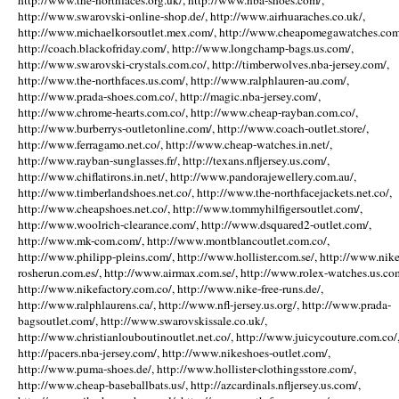
http://www.the-northfaces.org.uk/, http://www.nba-shoes.com/,
http://www.swarovski-online-shop.de/, http://www.airhuaraches.co.uk/,
http://www.michaelkorsoutlet.mex.com/, http://www.cheapomegawatches.com
http://coach.blackofriday.com/, http://www.longchamp-bags.us.com/,
http://www.swarovski-crystals.com.co/, http://timberwolves.nba-jersey.com/,
http://www.the-northfaces.us.com/, http://www.ralphlauren-au.com/,
http://www.prada-shoes.com.co/, http://magic.nba-jersey.com/,
http://www.chrome-hearts.com.co/, http://www.cheap-rayban.com.co/,
http://www.burberrys-outletonline.com/, http://www.coach-outlet.store/,
http://www.ferragamo.net.co/, http://www.cheap-watches.in.net/,
http://www.rayban-sunglasses.fr/, http://texans.nfljersey.us.com/,
http://www.chiflatirons.in.net/, http://www.pandorajewellery.com.au/,
http://www.timberlandshoes.net.co/, http://www.the-northfacejackets.net.co/,
http://www.cheapshoes.net.co/, http://www.tommyhilfigersoutlet.com/,
http://www.woolrich-clearance.com/, http://www.dsquared2-outlet.com/,
http://www.mk-com.com/, http://www.montblancoutlet.com.co/,
http://www.philipp-pleins.com/, http://www.hollister.com.se/, http://www.nike
rosherun.com.es/, http://www.airmax.com.se/, http://www.rolex-watches.us.co
http://www.nikefactory.com.co/, http://www.nike-free-runs.de/,
http://www.ralphlaurens.ca/, http://www.nfl-jersey.us.org/, http://www.prada-
bagsoutlet.com/, http://www.swarovskissale.co.uk/,
http://www.christianlouboutinoutlet.net.co/, http://www.juicycouture.com.co/
http://pacers.nba-jersey.com/, http://www.nikeshoes-outlet.com/,
http://www.puma-shoes.de/, http://www.hollister-clothingsstore.com/,
http://www.cheap-baseballbats.us/, http://azcardinals.nfljersey.us.com/,