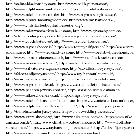
http://celine.blackofriday.com/, http://www.oakleys.mex.com/,
http://www.ralphlaurens-outlet.co.uk/, http://www.adidasshoes.com.se/,
http://www.michaelkors.com.de/, http://www.rayban-sunglasses.co/,
http://www.replica-handbags.com.co/, http://www.ray-bans.co.uk/,
http://www.christianlouboutinshoesoutlet.org/,
http://www.rolexwatchesforsale.us.com/, http://www.givenchy.com.co/,
http://clippers.nba-jersey.com/, http://www.jimmy-choosshoes.com/,
http://www.coachfactory.cc/, http://www.michael-kors.com.es/,
http://www.raybansbocco.it/, http://www.tommyhilfigers.de/, http://www.retro
jordans.net/, http://www.ed-hardy.us.com/, http://www.beatsbydrdrephone.com
http://www.air-maxschoenen.co.nl/, http://www.mcmbackpacks.com.co/,
http://www.montrespaschers.fr/, http://michaelkors.blackofriday.com/,
http://www.salvatore-ferragamos.com/, http://cavaliers.nba-jersey.com/,
http://falcons.nfljersey.us.com/, http://www.ray-bansoutlet.org.uk/,
http://warriors.nba-jersey.com/, http://www.rolexwatch-outlet.com/,
http://www.raybans-outlet.nl/, http://www.coachoutlet-online.com.co/,
http://www.pandora-jewelry.com.de/, http://www.hollisters-canada.ca/,
http://www.nike-schoenen.co.nl/, http://kings.nba-jersey.com/,
http://www.michael-kors-australia.com.au/, http://www.michael-korsoutlet.cc/,
http://www.ralph-laurenoutletonline.in.net/, http://www.nhl-jerseys.net/,
http://trailblazers.nba-jersey.com/, http://www.wedding-dresses.cc/,
http://www.supra-shoes.org/, http://www.nike-store.com.de/, http://www.nike-
airmax.com.de/, http://www.christian-louboutin.jp.net/, http://www.hollister-
store.com.co/, http://www.raybans-sunglasses.net.co/, http://colts.nfljersey.us.c
http://www.giuseppezanotti.com.co/, http://www.michael-