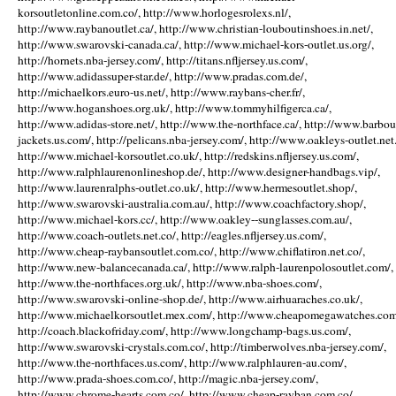
korsoutletonline.com.co/, http://www.horlogesrolexs.nl/,
http://www.raybanoutlet.ca/, http://www.christian-louboutinshoes.in.net/,
http://www.swarovski-canada.ca/, http://www.michael-kors-outlet.us.org/,
http://hornets.nba-jersey.com/, http://titans.nfljersey.us.com/,
http://www.adidassuper-star.de/, http://www.pradas.com.de/,
http://michaelkors.euro-us.net/, http://www.raybans-cher.fr/,
http://www.hoganshoes.org.uk/, http://www.tommyhilfigerca.ca/,
http://www.adidas-store.net/, http://www.the-northface.ca/, http://www.barbou
jackets.us.com/, http://pelicans.nba-jersey.com/, http://www.oakleys-outlet.net.
http://www.michael-korsoutlet.co.uk/, http://redskins.nfljersey.us.com/,
http://www.ralphlaurenonlineshop.de/, http://www.designer-handbags.vip/,
http://www.laurenralphs-outlet.co.uk/, http://www.hermesoutlet.shop/,
http://www.swarovski-australia.com.au/, http://www.coachfactory.shop/,
http://www.michael-kors.cc/, http://www.oakley--sunglasses.com.au/,
http://www.coach-outlets.net.co/, http://eagles.nfljersey.us.com/,
http://www.cheap-raybansoutlet.com.co/, http://www.chiflatiron.net.co/,
http://www.new-balancecanada.ca/, http://www.ralph-laurenpolosoutlet.com/,
http://www.the-northfaces.org.uk/, http://www.nba-shoes.com/,
http://www.swarovski-online-shop.de/, http://www.airhuaraches.co.uk/,
http://www.michaelkorsoutlet.mex.com/, http://www.cheapomegawatches.com
http://coach.blackofriday.com/, http://www.longchamp-bags.us.com/,
http://www.swarovski-crystals.com.co/, http://timberwolves.nba-jersey.com/,
http://www.the-northfaces.us.com/, http://www.ralphlauren-au.com/,
http://www.prada-shoes.com.co/, http://magic.nba-jersey.com/,
http://www.chrome-hearts.com.co/, http://www.cheap-rayban.com.co/,