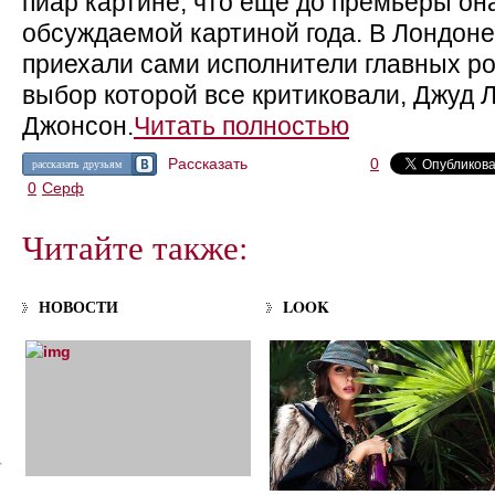
пиар картине, что еще до премьеры он
обсуждаемой картиной года. В Лондон
приехали сами исполнители главных ро
выбор которой все критиковали, Джуд 
Джонсон.
Читать полностью
Рассказать
0
рассказать друзьям
0
Серф
Читайте также:
НОВОСТИ
LOOK