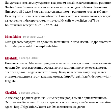
Да, детские комнаты нуждаются в хорошем дизайне, качественном ремонте
Чтобы было безопасно и в то же время интересно для ребёнка. Компания
Лидерстрой более 8 лет занимается дизайном и ремонтом комнат в Санкт-
Петербурге и Ленинградской области. Они знают как спланировать детскую
качественно и быстро отремонтируют. Их сайт www.liderstroi78.ru
Контактный телефон 8-921-752-99-44
irinanikitina
30 октября 2013 г.
Мне удалось похудеть на дробном питании на 7 кг за месяц. Подробности т
http://derguves.ru/drobnoe-pitanie.html
OlgaKirk
1 ноября 2013 г.
Полезная статья. Мы тоже продумывали нашу детскую- это ответственный
момент.Хочется вырастить счастливого и гармоничного человека, поток
энергии должен содействовать этому. Кому интересно, могу поделиться
опытом. заходите в гости к нам на огонек: http://olgakirk.ru/kids-room-with-
feng-shui/
OlgaKirk
1 ноября 2013 г.
У нас скоро родится девочка! УРА! первые роды были с приключениями...
Экстренное Кесарево. Кому интересно как и почему это бывает- почитайте
здесь: http://olgakirk.ru/komu-za/ Эх, женская наша доля)