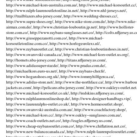
http://www.michael-kors-australia.com.au/, http://www.michael-korsoutlet.cc/,
http://www.ralph-laurenoutletonline.in.net/, http://www.nhl-jerseys.net/,
http://trailblazers.nba-jersey.com/, http://www.wedding-dresses.cc/,
http://www.supra-shoes.org/, http://www.nike-store.com.de/, http://www.nike-
airmax.com.de/, http://www.christian-louboutin.jp.net/, http://www.hollister-
store.com.co/, http://www.raybans-sunglasses.net.co/, http://colts.nfljersey.us.c
http://www.giuseppezanotti.com.co/, http://www.michael-
korsoutletonline.com.co/, http://www.horlogesrolexs.nl/,
http://www.raybanoutlet.ca/, http://www.christian-louboutinshoes.in.net/,
http://www.swarovski-canada.ca/, http://www.michael-kors-outlet.us.org/,
http://hornets.nba-jersey.com/, http://titans.nfljersey.us.com/,
http://www.adidassuper-star.de/, http://www.pradas.com.de/,
http://michaelkors.euro-us.net/, http://www.raybans-cher.fr/,
http://www.hoganshoes.org.uk/, http://www.tommyhilfigerca.ca/,
http://www.adidas-store.net/, http://www.the-northface.ca/, http://www.barbou
jackets.us.com/, http://pelicans.nba-jersey.com/, http://www.oakleys-outlet.net.
http://www.michael-korsoutlet.co.uk/, http://redskins.nfljersey.us.com/,
http://www.ralphlaurenonlineshop.de/, http://www.designer-handbags.vip/,
http://www.laurenralphs-outlet.co.uk/, http://www.hermesoutlet.shop/,
http://www.swarovski-australia.com.au/, http://www.coachfactory.shop/,
http://www.michael-kors.cc/, http://www.oakley--sunglasses.com.au/,
http://www.coach-outlets.net.co/, http://eagles.nfljersey.us.com/,
http://www.cheap-raybansoutlet.com.co/, http://www.chiflatiron.net.co/,
http://www.new-balancecanada.ca/, http://www.ralph-laurenpolosoutlet.com/,