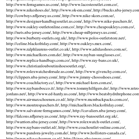
http://www.ferragamos.us.com/, http://www.lacosteoutlet.com.co/,
http://www.nikeshoes.de/, http://www.ok-em.com/, http://bucks.nba-jersey.com
http://cowboys.nfljersey.us.com/, http://www.nike-skors.com.se/,
http://www.designer-handbagsoutlet.us.com/, http://www.nike-paschers.fr/,
http://www.oakley-outletonline.com.co/, http://www.cheapoakleys.com.co/,
http://nets.nba-jersey.com/, http://www.cheap-mlbjerseys.us.com/,
http://www.burberry-outlets.org.uk/, http://www.polos-outletstore.net/,
http://celine.blackofriday.com/, http://www.oakleys.mex.com/,
http://www.ralphlaurens-outlet.co.uk/, http://www.adidasshoes.com.se/,
http://www.michaelkors.com.de/, http://www.rayban-sunglasses.co/,
http://www.replica-handbags.com.co/, http://www.ray-bans.co.uk/,
http://www.christianlouboutinshoesoutlet.org/,
http://www.rolexwatchesforsale.us.com/, http://www.givenchy.com.co/,
http://clippers.nba-jersey.com/, http://www.jimmy-choosshoes.com/,
http://www.coachfactory.cc/, http://www.michael-kors.com.es/,
http://www.raybansbocco.it/, http://www.tommyhilfigers.de/, http://www.retro
jordans.net/, http://www.ed-hardy.us.com/, http://www.beatsbydrdrephone.com
http://www.air-maxschoenen.co.nl/, http://www.mcmbackpacks.com.co/,
http://www.montrespaschers.fr/, http://michaelkors.blackofriday.com/,
http://www.salvatore-ferragamos.com/, http://cavaliers.nba-jersey.com/,
http://falcons.nfljersey.us.com/, http://www.ray-bansoutlet.org.uk/,
http://warriors.nba-jersey.com/, http://www.rolexwatch-outlet.com/,
http://www.raybans-outlet.nl/, http://www.coachoutlet-online.com.co/,
http://www.pandora-jewelry.com.de/, http://www.hollisters-canada.ca/,
http://www.nike-schoenen.co.nl/, http://kings.nba-jersey.com/,