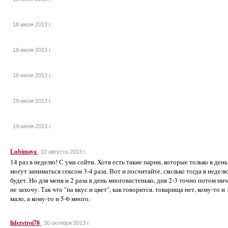
18 июля 2013 г.
18 июля 2013 г.
18 июля 2013 г.
19 июля 2013 г.
19 июля 2013 г.
Lubimaya
22 августа 2013 г.
14 раз в неделю! С ума сойти. Хотя есть такие парни, которые только в день
могут заниматься сексом 3-4 раза. Вот и посчитайте, сколько тогда в недел
будет. Но для меня и 2 раза в день многовастенько, дня 2-3 точно потом ни
не захочу. Так что "на вкус и цвет", как говорится. товарища нет, кому-то и 
мало, а кому-то и 5-6 много.
liderstroi78
30 октября 2013 г.