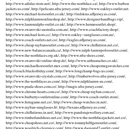
http://www.adidas-store.net/, http://www.the-northface.ca/, http://www.barbou
jackets.us.com/, http://pelicans.nba-jersey.com/, http://www.oakleys-outlet.net.
http://www.michael-korsoutlet.co.uk/, http://redskins.nfljersey.us.com/,
http://www.ralphlaurenonlineshop.de/, http://www.designer-handbags.vip/,
http://www.laurenralphs-outlet.co.uk/, http://www.hermesoutlet.shop/,
http://www.swarovski-australia.com.au/, http://www.coachfactory.shop/,
http://www.michael-kors.cc/, http://www.oakley--sunglasses.com.au/,
http://www.coach-outlets.net.co/, http://eagles.nfljersey.us.com/,
http://www.cheap-raybansoutlet.com.co/, http://www.chiflatiron.net.co/,
http://www.new-balancecanada.ca/, http://www.ralph-laurenpolosoutlet.com/,
http://www.the-northfaces.org.uk/, http://www.nba-shoes.com/,
http://www.swarovski-online-shop.de/, http://www.airhuaraches.co.uk/,
http://www.michaelkorsoutlet.mex.com/, http://www.cheapomegawatches.com
http://coach.blackofriday.com/, http://www.longchamp-bags.us.com/,
http://www.swarovski-crystals.com.co/, http://timberwolves.nba-jersey.com/,
http://www.the-northfaces.us.com/, http://www.ralphlauren-au.com/,
http://www.prada-shoes.com.co/, http://magic.nba-jersey.com/,
http://www.chrome-hearts.com.co/, http://www.cheap-rayban.com.co/,
http://www.burberrys-outletonline.com/, http://www.coach-outlet.store/,
http://www.ferragamo.net.co/, http://www.cheap-watches.in.net/,
http://www.rayban-sunglasses.fr/, http://texans.nfljersey.us.com/,
http://www.chiflatirons.in.net/, http://www.pandorajewellery.com.au/,
http://www.timberlandshoes.net.co/, http://www.the-northfacejackets.net.co/,
http://www.cheapshoes.net.co/, http://www.tommyhilfigersoutlet.com/,
http://www.woolrich-clearance.com/, http://www.dsquared2-outlet.com/,