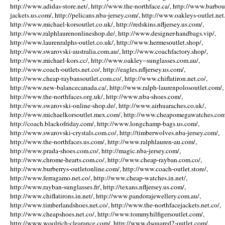
http://www.adidas-store.net/, http://www.the-northface.ca/, http://www.barbou
jackets.us.com/, http://pelicans.nba-jersey.com/, http://www.oakleys-outlet.net.
http://www.michael-korsoutlet.co.uk/, http://redskins.nfljersey.us.com/,
http://www.ralphlaurenonlineshop.de/, http://www.designer-handbags.vip/,
http://www.laurenralphs-outlet.co.uk/, http://www.hermesoutlet.shop/,
http://www.swarovski-australia.com.au/, http://www.coachfactory.shop/,
http://www.michael-kors.cc/, http://www.oakley--sunglasses.com.au/,
http://www.coach-outlets.net.co/, http://eagles.nfljersey.us.com/,
http://www.cheap-raybansoutlet.com.co/, http://www.chiflatiron.net.co/,
http://www.new-balancecanada.ca/, http://www.ralph-laurenpolosoutlet.com/,
http://www.the-northfaces.org.uk/, http://www.nba-shoes.com/,
http://www.swarovski-online-shop.de/, http://www.airhuaraches.co.uk/,
http://www.michaelkorsoutlet.mex.com/, http://www.cheapomegawatches.com
http://coach.blackofriday.com/, http://www.longchamp-bags.us.com/,
http://www.swarovski-crystals.com.co/, http://timberwolves.nba-jersey.com/,
http://www.the-northfaces.us.com/, http://www.ralphlauren-au.com/,
http://www.prada-shoes.com.co/, http://magic.nba-jersey.com/,
http://www.chrome-hearts.com.co/, http://www.cheap-rayban.com.co/,
http://www.burberrys-outletonline.com/, http://www.coach-outlet.store/,
http://www.ferragamo.net.co/, http://www.cheap-watches.in.net/,
http://www.rayban-sunglasses.fr/, http://texans.nfljersey.us.com/,
http://www.chiflatirons.in.net/, http://www.pandorajewellery.com.au/,
http://www.timberlandshoes.net.co/, http://www.the-northfacejackets.net.co/,
http://www.cheapshoes.net.co/, http://www.tommyhilfigersoutlet.com/,
http://www.woolrich-clearance.com/, http://www.dsquared2-outlet.com/,