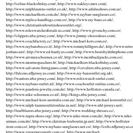
http://celine.blackofriday.com/, http://www.oakleys.mex.com/,
http://www.ralphlaurens-outlet.co.uk/, http://www.adidasshoes.com.se/,
http://www.michaelkors.com.de/, http://www.rayban-sunglasses.co/,
http://www.replica-handbags.com.co/, http://www.ray-bans.co.uk/,
http://www.christianlouboutinshoesoutlet.org/,
http://www.rolexwatchesforsale.us.com/, http://www.givenchy.com.co/,
http://clippers.nba-jersey.com/, http://www.jimmy-choosshoes.com/,
http://www.coachfactory.cc/, http://www.michael-kors.com.es/,
http://www.raybansbocco.it/, http://www.tommyhilfigers.de/, http://www.retro
jordans.net/, http://www.ed-hardy.us.com/, http://www.beatsbydrdrephone.com
http://www.air-maxschoenen.co.nl/, http://www.mcmbackpacks.com.co/,
http://www.montrespaschers.fr/, http://michaelkors.blackofriday.com/,
http://www.salvatore-ferragamos.com/, http://cavaliers.nba-jersey.com/,
http://falcons.nfljersey.us.com/, http://www.ray-bansoutlet.org.uk/,
http://warriors.nba-jersey.com/, http://www.rolexwatch-outlet.com/,
http://www.raybans-outlet.nl/, http://www.coachoutlet-online.com.co/,
http://www.pandora-jewelry.com.de/, http://www.hollisters-canada.ca/,
http://www.nike-schoenen.co.nl/, http://kings.nba-jersey.com/,
http://www.michael-kors-australia.com.au/, http://www.michael-korsoutlet.cc/,
http://www.ralph-laurenoutletonline.in.net/, http://www.nhl-jerseys.net/,
http://trailblazers.nba-jersey.com/, http://www.wedding-dresses.cc/,
http://www.supra-shoes.org/, http://www.nike-store.com.de/, http://www.nike-
airmax.com.de/, http://www.christian-louboutin.jp.net/, http://www.hollister-
store.com.co/, http://www.raybans-sunglasses.net.co/, http://colts.nfljersey.us.c
http://www.giuseppezanotti.com.co/, http://www.michael-