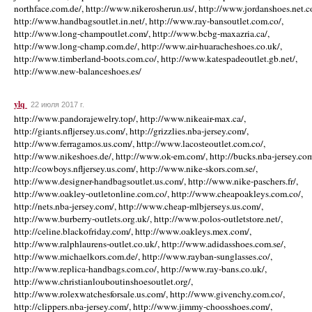
ylq
22 июля 2017 г.
http://www.pandorajewelry.top/, http://www.nikeair-max.ca/,
http://giants.nfljersey.us.com/, http://grizzlies.nba-jersey.com/,
http://www.ferragamos.us.com/, http://www.lacosteoutlet.com.co/,
http://www.nikeshoes.de/, http://www.ok-em.com/, http://bucks.nba-jersey.com
http://cowboys.nfljersey.us.com/, http://www.nike-skors.com.se/,
http://www.designer-handbagsoutlet.us.com/, http://www.nike-paschers.fr/,
http://www.oakley-outletonline.com.co/, http://www.cheapoakleys.com.co/,
http://nets.nba-jersey.com/, http://www.cheap-mlbjerseys.us.com/,
http://www.burberry-outlets.org.uk/, http://www.polos-outletstore.net/,
http://celine.blackofriday.com/, http://www.oakleys.mex.com/,
http://www.ralphlaurens-outlet.co.uk/, http://www.adidasshoes.com.se/,
http://www.michaelkors.com.de/, http://www.rayban-sunglasses.co/,
http://www.replica-handbags.com.co/, http://www.ray-bans.co.uk/,
http://www.christianlouboutinshoesoutlet.org/,
http://www.rolexwatchesforsale.us.com/, http://www.givenchy.com.co/,
http://clippers.nba-jersey.com/, http://www.jimmy-choosshoes.com/,