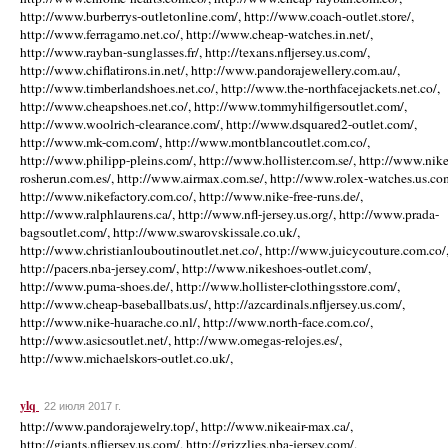
http://www.burberrys-outletonline.com/, http://www.coach-outlet.store/,
http://www.ferragamo.net.co/, http://www.cheap-watches.in.net/,
http://www.rayban-sunglasses.fr/, http://texans.nfljersey.us.com/,
http://www.chiflatirons.in.net/, http://www.pandorajewellery.com.au/,
http://www.timberlandshoes.net.co/, http://www.the-northfacejackets.net.co/,
http://www.cheapshoes.net.co/, http://www.tommyhilfigersoutlet.com/,
http://www.woolrich-clearance.com/, http://www.dsquared2-outlet.com/,
http://www.mk-com.com/, http://www.montblancoutlet.com.co/,
http://www.philipp-pleins.com/, http://www.hollister.com.se/, http://www.nike
rosherun.com.es/, http://www.airmax.com.se/, http://www.rolex-watches.us.co
http://www.nikefactory.com.co/, http://www.nike-free-runs.de/,
http://www.ralphlaurens.ca/, http://www.nfl-jersey.us.org/, http://www.prada-
bagsoutlet.com/, http://www.swarovskissale.co.uk/,
http://www.christianlouboutinoutlet.net.co/, http://www.juicycouture.com.co/
http://pacers.nba-jersey.com/, http://www.nikeshoes-outlet.com/,
http://www.puma-shoes.de/, http://www.hollister-clothingsstore.com/,
http://www.cheap-baseballbats.us/, http://azcardinals.nfljersey.us.com/,
http://www.nike-huarache.co.nl/, http://www.north-face.com.co/,
http://www.asicsoutlet.net/, http://www.omegas-relojes.es/,
http://www.michaelskors-outlet.co.uk/,
ylq
22 июля 2017 г.
http://www.pandorajewelry.top/, http://www.nikeair-max.ca/,
http://giants.nfljersey.us.com/, http://grizzlies.nba-jersey.com/,