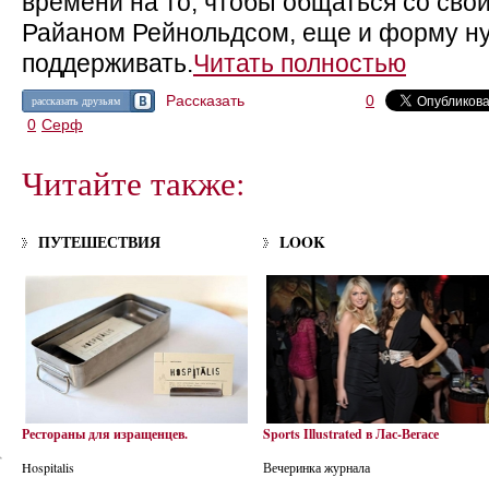
времени на то, чтобы общаться со св
Райаном Рейнольдсом, еще и форму н
поддерживать.
Читать полностью
Рассказать
0
рассказать друзьям
0
Серф
Читайте также:
ПУТЕШЕСТВИЯ
LOOK
Рестораны для изращенцев.
Sports Illustrated в Лас-Вегасе
Hospitalis
Вечеринка журнала