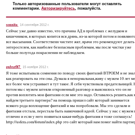
Только авторизованные пользователи могут оставлять
комментарии.
Авторизируйтесь
, пожалуйста.
sonnita
14 сентября 2012 г.
Сейчас уже давно известно, что причина АД в проблемах с желудком и
кишечником, в которых копится вся дрянь, из-за которой потом и появляют
все высыпания. Соответственн чистите жкт, врачи это рекомендуют делать
энтеросгелем, как наиболее безопасным проблемам, мы после чистки уже
больше полугода покраснения не наблюдлаем.
gnbxrf87
15 ноября 2012 г.
Я тоже испытывала сомнения по поводу своих фантазий ВТРОЕМ и не зна
как реагировать на эти сны. Думала я ненормальная,живу с мужем 10 лет м
все более чем устраивает и тут такое. Я себя чувствовала предательницей. 
потом мы с мужем затеяли откровенный разговор и выяснилось что он не
против воплотить мои фантазии если мне это надо. Оставалось решить,как
найдем третьего партнера? на помощь пришел сайт который занимается
всякого рода воплощение фантазий и мы попробовали. Мы это сделали и
фантазия отстала, перестала быть навязчивой идеей. Сейчас у нас с мужем 
отлично и если у него появиться какая-нибудь фантазия я тоже соглашусь!
http://usfera.com/forum/index.php это сайт который нам помог найти партне