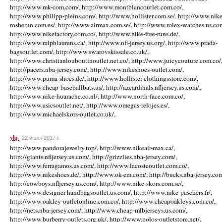
http://www.mk-com.com/, http://www.montblancoutlet.com.co/,
http://www.philipp-pleins.com/, http://www.hollister.com.se/, http://www.nike
rosherun.com.es/, http://www.airmax.com.se/, http://www.rolex-watches.us.co
http://www.nikefactory.com.co/, http://www.nike-free-runs.de/,
http://www.ralphlaurens.ca/, http://www.nfl-jersey.us.org/, http://www.prada-
bagsoutlet.com/, http://www.swarovskissale.co.uk/,
http://www.christianlouboutinoutlet.net.co/, http://www.juicycouture.com.co/
http://pacers.nba-jersey.com/, http://www.nikeshoes-outlet.com/,
http://www.puma-shoes.de/, http://www.hollister-clothingsstore.com/,
http://www.cheap-baseballbats.us/, http://azcardinals.nfljersey.us.com/,
http://www.nike-huarache.co.nl/, http://www.north-face.com.co/,
http://www.asicsoutlet.net/, http://www.omegas-relojes.es/,
http://www.michaelskors-outlet.co.uk/,
ylq
22 июля 2017 г.
http://www.pandorajewelry.top/, http://www.nikeair-max.ca/,
http://giants.nfljersey.us.com/, http://grizzlies.nba-jersey.com/,
http://www.ferragamos.us.com/, http://www.lacosteoutlet.com.co/,
http://www.nikeshoes.de/, http://www.ok-em.com/, http://bucks.nba-jersey.com
http://cowboys.nfljersey.us.com/, http://www.nike-skors.com.se/,
http://www.designer-handbagsoutlet.us.com/, http://www.nike-paschers.fr/,
http://www.oakley-outletonline.com.co/, http://www.cheapoakleys.com.co/,
http://nets.nba-jersey.com/, http://www.cheap-mlbjerseys.us.com/,
http://www.burberry-outlets.org.uk/, http://www.polos-outletstore.net/,