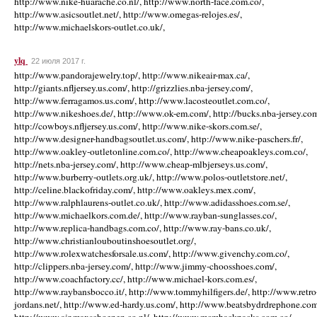
http://www.nike-huarache.co.nl/, http://www.north-face.com.co/,
http://www.asicsoutlet.net/, http://www.omegas-relojes.es/,
http://www.michaelskors-outlet.co.uk/,
ylq
22 июля 2017 г.
http://www.pandorajewelry.top/, http://www.nikeair-max.ca/,
http://giants.nfljersey.us.com/, http://grizzlies.nba-jersey.com/,
http://www.ferragamos.us.com/, http://www.lacosteoutlet.com.co/,
http://www.nikeshoes.de/, http://www.ok-em.com/, http://bucks.nba-jersey.com
http://cowboys.nfljersey.us.com/, http://www.nike-skors.com.se/,
http://www.designer-handbagsoutlet.us.com/, http://www.nike-paschers.fr/,
http://www.oakley-outletonline.com.co/, http://www.cheapoakleys.com.co/,
http://nets.nba-jersey.com/, http://www.cheap-mlbjerseys.us.com/,
http://www.burberry-outlets.org.uk/, http://www.polos-outletstore.net/,
http://celine.blackofriday.com/, http://www.oakleys.mex.com/,
http://www.ralphlaurens-outlet.co.uk/, http://www.adidasshoes.com.se/,
http://www.michaelkors.com.de/, http://www.rayban-sunglasses.co/,
http://www.replica-handbags.com.co/, http://www.ray-bans.co.uk/,
http://www.christianlouboutinshoesoutlet.org/,
http://www.rolexwatchesforsale.us.com/, http://www.givenchy.com.co/,
http://clippers.nba-jersey.com/, http://www.jimmy-choosshoes.com/,
http://www.coachfactory.cc/, http://www.michael-kors.com.es/,
http://www.raybansbocco.it/, http://www.tommyhilfigers.de/, http://www.retro
jordans.net/, http://www.ed-hardy.us.com/, http://www.beatsbydrdrephone.com