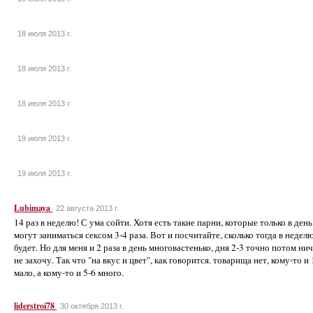
18 июля 2013 г.
18 июля 2013 г.
18 июля 2013 г.
19 июля 2013 г.
19 июля 2013 г.
Lubimaya
22 августа 2013 г.
14 раз в неделю! С ума сойти. Хотя есть такие парни, которые только в день
могут заниматься сексом 3-4 раза. Вот и посчитайте, сколько тогда в недел
будет. Но для меня и 2 раза в день многовастенько, дня 2-3 точно потом ни
не захочу. Так что "на вкус и цвет", как говорится. товарища нет, кому-то и 
мало, а кому-то и 5-6 много.
liderstroi78
30 октября 2013 г.