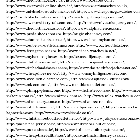
http://www.the-northfaces.org.uk/, http://www.nba-shoes.com/,
http://www.swarovski-online-shop.de/, http://www.airhuaraches.co.uk/,
http://www.michaelkorsoutlet.mex.com/, http://www.cheapomegawatches.com
http://coach.blackofriday.com/, http://www.longchamp-bags.us.com/,
http://www.swarovski-crystals.com.co/, http://timberwolves.nba-jersey.com/,
http://www.the-northfaces.us.com/, http://www.ralphlauren-au.com/,
http://www.prada-shoes.com.co/, http://magic.nba-jersey.com/,
http://www.chrome-hearts.com.co/, http://www.cheap-rayban.com.co/,
http://www.burberrys-outletonline.com/, http://www.coach-outlet.store/,
http://www.ferragamo.net.co/, http://www.cheap-watches.in.net/,
http://www.rayban-sunglasses.fr/, http://texans.nfljersey.us.com/,
http://www.chiflatirons.in.net/, http://www.pandorajewellery.com.au/,
http://www.timberlandshoes.net.co/, http://www.the-northfacejackets.net.co/,
http://www.cheapshoes.net.co/, http://www.tommyhilfigersoutlet.com/,
http://www.woolrich-clearance.com/, http://www.dsquared2-outlet.com/,
http://www.mk-com.com/, http://www.montblancoutlet.com.co/,
http://www.philipp-pleins.com/, http://www.hollister.com.se/, http://www.nike
rosherun.com.es/, http://www.airmax.com.se/, http://www.rolex-watches.us.co
http://www.nikefactory.com.co/, http://www.nike-free-runs.de/,
http://www.ralphlaurens.ca/, http://www.nfl-jersey.us.org/, http://www.prada-
bagsoutlet.com/, http://www.swarovskissale.co.uk/,
http://www.christianlouboutinoutlet.net.co/, http://www.juicycouture.com.co/
http://pacers.nba-jersey.com/, http://www.nikeshoes-outlet.com/,
http://www.puma-shoes.de/, http://www.hollister-clothingsstore.com/,
http://www.cheap-baseballbats.us/, http://azcardinals.nfljersey.us.com/,