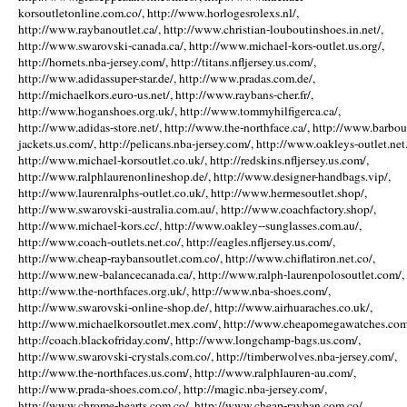
korsoutletonline.com.co/, http://www.horlogesrolexs.nl/,
http://www.raybanoutlet.ca/, http://www.christian-louboutinshoes.in.net/,
http://www.swarovski-canada.ca/, http://www.michael-kors-outlet.us.org/,
http://hornets.nba-jersey.com/, http://titans.nfljersey.us.com/,
http://www.adidassuper-star.de/, http://www.pradas.com.de/,
http://michaelkors.euro-us.net/, http://www.raybans-cher.fr/,
http://www.hoganshoes.org.uk/, http://www.tommyhilfigerca.ca/,
http://www.adidas-store.net/, http://www.the-northface.ca/, http://www.barbou
jackets.us.com/, http://pelicans.nba-jersey.com/, http://www.oakleys-outlet.net.
http://www.michael-korsoutlet.co.uk/, http://redskins.nfljersey.us.com/,
http://www.ralphlaurenonlineshop.de/, http://www.designer-handbags.vip/,
http://www.laurenralphs-outlet.co.uk/, http://www.hermesoutlet.shop/,
http://www.swarovski-australia.com.au/, http://www.coachfactory.shop/,
http://www.michael-kors.cc/, http://www.oakley--sunglasses.com.au/,
http://www.coach-outlets.net.co/, http://eagles.nfljersey.us.com/,
http://www.cheap-raybansoutlet.com.co/, http://www.chiflatiron.net.co/,
http://www.new-balancecanada.ca/, http://www.ralph-laurenpolosoutlet.com/,
http://www.the-northfaces.org.uk/, http://www.nba-shoes.com/,
http://www.swarovski-online-shop.de/, http://www.airhuaraches.co.uk/,
http://www.michaelkorsoutlet.mex.com/, http://www.cheapomegawatches.com
http://coach.blackofriday.com/, http://www.longchamp-bags.us.com/,
http://www.swarovski-crystals.com.co/, http://timberwolves.nba-jersey.com/,
http://www.the-northfaces.us.com/, http://www.ralphlauren-au.com/,
http://www.prada-shoes.com.co/, http://magic.nba-jersey.com/,
http://www.chrome-hearts.com.co/, http://www.cheap-rayban.com.co/,