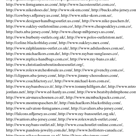
http://www.ferragamos.us.com/, http://www.lacosteoutlet.com.co/,
http://www.nikeshoes.de/, http://www.ok-em.com/, http://bucks.nba-jersey.com
http://cowboys.nfljersey.us.com/, http://www.nike-skors.com.se/,
http://www.designer-handbagsoutlet.us.com/, http://www.nike-paschers.fr/,
http://www.oakley-outletonline.com.co/, http://www.cheapoakleys.com.co/,
http://nets.nba-jersey.com/, http://www.cheap-mlbjerseys.us.com/,
http://www.burberry-outlets.org.uk/, http://www.polos-outletstore.net/,
http://celine.blackofriday.com/, http://www.oakleys.mex.com/,
http://www.ralphlaurens-outlet.co.uk/, http://www.adidasshoes.com.se/,
http://www.michaelkors.com.de/, http://www.rayban-sunglasses.co/,
http://www.replica-handbags.com.co/, http://www.ray-bans.co.uk/,
http://www.christianlouboutinshoesoutlet.org/,
http://www.rolexwatchesforsale.us.com/, http://www.givenchy.com.co/,
http://clippers.nba-jersey.com/, http://www.jimmy-choosshoes.com/,
http://www.coachfactory.cc/, http://www.michael-kors.com.es/,
http://www.raybansbocco.it/, http://www.tommyhilfigers.de/, http://www.retro
jordans.net/, http://www.ed-hardy.us.com/, http://www.beatsbydrdrephone.com
http://www.air-maxschoenen.co.nl/, http://www.mcmbackpacks.com.co/,
http://www.montrespaschers.fr/, http://michaelkors.blackofriday.com/,
http://www.salvatore-ferragamos.com/, http://cavaliers.nba-jersey.com/,
http://falcons.nfljersey.us.com/, http://www.ray-bansoutlet.org.uk/,
http://warriors.nba-jersey.com/, http://www.rolexwatch-outlet.com/,
http://www.raybans-outlet.nl/, http://www.coachoutlet-online.com.co/,
http://www.pandora-jewelry.com.de/, http://www.hollisters-canada.ca/,
http://www.nike-schoenen.co.nl/, http://kings.nba-jersey.com/,