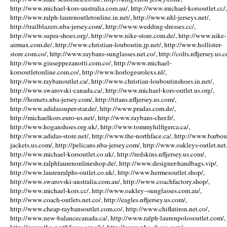
http://www.michael-kors-australia.com.au/, http://www.michael-korsoutlet.cc/,
http://www.ralph-laurenoutletonline.in.net/, http://www.nhl-jerseys.net/,
http://trailblazers.nba-jersey.com/, http://www.wedding-dresses.cc/,
http://www.supra-shoes.org/, http://www.nike-store.com.de/, http://www.nike-
airmax.com.de/, http://www.christian-louboutin.jp.net/, http://www.hollister-
store.com.co/, http://www.raybans-sunglasses.net.co/, http://colts.nfljersey.us.c
http://www.giuseppezanotti.com.co/, http://www.michael-
korsoutletonline.com.co/, http://www.horlogesrolexs.nl/,
http://www.raybanoutlet.ca/, http://www.christian-louboutinshoes.in.net/,
http://www.swarovski-canada.ca/, http://www.michael-kors-outlet.us.org/,
http://hornets.nba-jersey.com/, http://titans.nfljersey.us.com/,
http://www.adidassuper-star.de/, http://www.pradas.com.de/,
http://michaelkors.euro-us.net/, http://www.raybans-cher.fr/,
http://www.hoganshoes.org.uk/, http://www.tommyhilfigerca.ca/,
http://www.adidas-store.net/, http://www.the-northface.ca/, http://www.barbou
jackets.us.com/, http://pelicans.nba-jersey.com/, http://www.oakleys-outlet.net.
http://www.michael-korsoutlet.co.uk/, http://redskins.nfljersey.us.com/,
http://www.ralphlaurenonlineshop.de/, http://www.designer-handbags.vip/,
http://www.laurenralphs-outlet.co.uk/, http://www.hermesoutlet.shop/,
http://www.swarovski-australia.com.au/, http://www.coachfactory.shop/,
http://www.michael-kors.cc/, http://www.oakley--sunglasses.com.au/,
http://www.coach-outlets.net.co/, http://eagles.nfljersey.us.com/,
http://www.cheap-raybansoutlet.com.co/, http://www.chiflatiron.net.co/,
http://www.new-balancecanada.ca/, http://www.ralph-laurenpolosoutlet.com/,