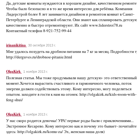
Да, детские комнаты нуждаются в хорошем дизайне, качественном ремонте
Чтобы было безопасно и в то же время интересно для ребёнка. Компания
Лидерстрой более 8 лет занимается дизайном и ремонтом комнат в Санкт-
Петербурге и Ленинградской области. Они знают как спланировать детскую
качественно и быстро отремонтируют. Их сайт www.liderstroi78.ru
Контактный телефон 8-921-752-99-44
irinanikitina
30 октября 2013 г.
Мне удалось похудеть на дробном питании на 7 кг за месяц. Подробности т
http://derguves.ru/drobnoe-pitanie.html
OlgaKirk
1 ноября 2013 г.
Полезная статья. Мы тоже продумывали нашу детскую- это ответственный
момент.Хочется вырастить счастливого и гармоничного человека, поток
энергии должен содействовать этому. Кому интересно, могу поделиться
опытом. заходите в гости к нам на огонек: http://olgakirk.ru/kids-room-with-
feng-shui/
OlgaKirk
1 ноября 2013 г.
У нас скоро родится девочка! УРА! первые роды были с приключениями...
Экстренное Кесарево. Кому интересно как и почему это бывает- почитайте
здесь: http://olgakirk.ru/komu-za/ Эх, женская наша доля)