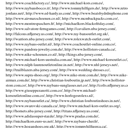
http://www.coachfactory.cc/, http://www.michael-kors.com.es/,
http://www.raybansbocco.it/, http://www.tommyhilfigers.de/, http://www.retro
jordans.net/, http://www.ed-hardy.us.com/, http://www.beatsbydrdrephone.com
http://www.air-maxschoenen.co.nl/, http://www.mcmbackpacks.com.co/,
http://www.montrespaschers.fr/, http://michaelkors.blackofriday.com/,
http://www.salvatore-ferragamos.com/, http://cavaliers.nba-jersey.com/,
http://falcons.nfljersey.us.com/, http://www.ray-bansoutlet.org.uk/,
http://warriors.nba-jersey.com/, http://www.rolexwatch-outlet.com/,
http://www.raybans-outlet.nl/, http://www.coachoutlet-online.com.co/,
http://www.pandora-jewelry.com.de/, http://www.hollisters-canada.ca/,
http://www.nike-schoenen.co.nl/, http://kings.nba-jersey.com/,
http://www.michael-kors-australia.com.au/, http://www.michael-korsoutlet.cc/,
http://www.ralph-laurenoutletonline.in.net/, http://www.nhl-jerseys.net/,
http://trailblazers.nba-jersey.com/, http://www.wedding-dresses.cc/,
http://www.supra-shoes.org/, http://www.nike-store.com.de/, http://www.nike-
airmax.com.de/, http://www.christian-louboutin.jp.net/, http://www.hollister-
store.com.co/, http://www.raybans-sunglasses.net.co/, http://colts.nfljersey.us.c
http://www.giuseppezanotti.com.co/, http://www.michael-
korsoutletonline.com.co/, http://www.horlogesrolexs.nl/,
http://www.raybanoutlet.ca/, http://www.christian-louboutinshoes.in.net/,
http://www.swarovski-canada.ca/, http://www.michael-kors-outlet.us.org/,
http://hornets.nba-jersey.com/, http://titans.nfljersey.us.com/,
http://www.adidassuper-star.de/, http://www.pradas.com.de/,
http://michaelkors.euro-us.net/, http://www.raybans-cher.fr/,
http://www.hoganshoes.org.uk/, http://www.tommyhilfigerca.ca/,