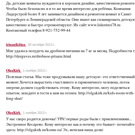
Да, детские комнаты нуждаются в хорошем дизайне, качественном ремонте
Чтобы было безопасно и в то же время интересно для ребёнка. Компания
Лидерстрой более 8 лет занимается дизайном и ремонтом комнат в Санкт-
Петербурге и Ленинградской области. Они знают как спланировать детскую
качественно и быстро отремонтируют. Их сайт www.liderstroi78.ru
Контактный телефон 8-921-752-99-44
irinanikitina
30 октября 2013 г.
Мне удалось похудеть на дробном питании на 7 кг за месяц. Подробности т
http://derguves.ru/drobnoe-pitanie.html
OlgaKirk
1 ноября 2013 г.
Полезная статья. Мы тоже продумывали нашу детскую- это ответственный
момент.Хочется вырастить счастливого и гармоничного человека, поток
энергии должен содействовать этому. Кому интересно, могу поделиться
опытом. заходите в гости к нам на огонек: http://olgakirk.ru/kids-room-with-
feng-shui/
OlgaKirk
1 ноября 2013 г.
У нас скоро родится девочка! УРА! первые роды были с приключениями...
Экстренное Кесарево. Кому интересно как и почему это бывает- почитайте
здесь: http://olgakirk.ru/komu-za/ Эх, женская наша доля)