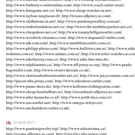
http://www.burberrys-outletonline.com/, http://www.coach-outlet.store/,
http://www.ferragamo.net.co/, http://www.cheap-watches.in.net/,
http://www.rayban-sunglasses.fr/, http://texans.nfljersey.us.com/,
http://www.chiflatirons.in.net/, http://www.pandorajewellery.com.au/,
http://www.timberlandshoes.net.co/, http://www.the-northfacejackets.net.co/,
http://www.cheapshoes.net.co/, http://www.tommyhilfigersoutlet.com/,
http://www.woolrich-clearance.com/, http://www.dsquared2-outlet.com/,
http://www.mk-com.com/, http://www.montblancoutlet.com.co/,
http://www.philipp-pleins.com/, http://www.hollister.com.se/, http://www.nike
rosherun.com.es/, http://www.airmax.com.se/, http://www.rolex-watches.us.co
http://www.nikefactory.com.co/, http://www.nike-free-runs.de/,
http://www.ralphlaurens.ca/, http://www.nfl-jersey.us.org/, http://www.prada-
bagsoutlet.com/, http://www.swarovskissale.co.uk/,
http://www.christianlouboutinoutlet.net.co/, http://www.juicycouture.com.co/
http://pacers.nba-jersey.com/, http://www.nikeshoes-outlet.com/,
http://www.puma-shoes.de/, http://www.hollister-clothingsstore.com/,
http://www.cheap-baseballbats.us/, http://azcardinals.nfljersey.us.com/,
http://www.nike-huarache.co.nl/, http://www.north-face.com.co/,
http://www.asicsoutlet.net/, http://www.omegas-relojes.es/,
http://www.michaelskors-outlet.co.uk/,
ylq
22 июля 2017 г.
http://www.pandorajewelry.top/, http://www.nikeair-max.ca/,
http://giants.nfljersey.us.com/, http://grizzlies.nba-jersey.com/,