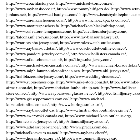
http://www.coachfactory.cc/, http://www.michael-kors.com.es/,
http://www.raybansbocco.it/, http://www.tommyhilfigers.de/, http://www.retro
jordans.net/, http://www.ed-hardy.us.com/, http://www.beatsbydrdrephone.com
http://www.air-maxschoenen.co.nl/, http://www.mcmbackpacks.com.co/,
http://www.montrespaschers.fr/, http://michaelkors.blackofriday.com/,
http://www.salvatore-ferragamos.com/, http://cavaliers.nba-jersey.com/,
http://falcons.nfljersey.us.com/, http://www.ray-bansoutlet.org.uk/,
http://warriors.nba-jersey.com/, http://www.rolexwatch-outlet.com/,
http://www.raybans-outlet.nl/, http://www.coachoutlet-online.com.co/,
http://www.pandora-jewelry.com.de/, http://www.hollisters-canada.ca/,
http://www.nike-schoenen.co.nl/, http://kings.nba-jersey.com/,
http://www.michael-kors-australia.com.au/, http://www.michael-korsoutlet.cc/,
http://www.ralph-laurenoutletonline.in.net/, http://www.nhl-jerseys.net/,
http://trailblazers.nba-jersey.com/, http://www.wedding-dresses.cc/,
http://www.supra-shoes.org/, http://www.nike-store.com.de/, http://www.nike-
airmax.com.de/, http://www.christian-louboutin.jp.net/, http://www.hollister-
store.com.co/, http://www.raybans-sunglasses.net.co/, http://colts.nfljersey.us.c
http://www.giuseppezanotti.com.co/, http://www.michael-
korsoutletonline.com.co/, http://www.horlogesrolexs.nl/,
http://www.raybanoutlet.ca/, http://www.christian-louboutinshoes.in.net/,
http://www.swarovski-canada.ca/, http://www.michael-kors-outlet.us.org/,
http://hornets.nba-jersey.com/, http://titans.nfljersey.us.com/,
http://www.adidassuper-star.de/, http://www.pradas.com.de/,
http://michaelkors.euro-us.net/, http://www.raybans-cher.fr/,
http://www.hoganshoes.org.uk/, http://www.tommyhilfigerca.ca/,