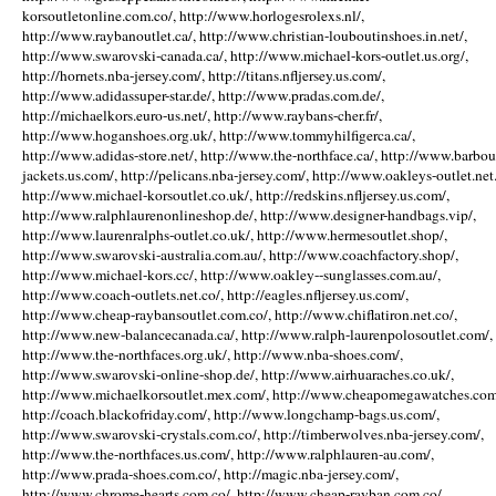
korsoutletonline.com.co/, http://www.horlogesrolexs.nl/,
http://www.raybanoutlet.ca/, http://www.christian-louboutinshoes.in.net/,
http://www.swarovski-canada.ca/, http://www.michael-kors-outlet.us.org/,
http://hornets.nba-jersey.com/, http://titans.nfljersey.us.com/,
http://www.adidassuper-star.de/, http://www.pradas.com.de/,
http://michaelkors.euro-us.net/, http://www.raybans-cher.fr/,
http://www.hoganshoes.org.uk/, http://www.tommyhilfigerca.ca/,
http://www.adidas-store.net/, http://www.the-northface.ca/, http://www.barbou
jackets.us.com/, http://pelicans.nba-jersey.com/, http://www.oakleys-outlet.net.
http://www.michael-korsoutlet.co.uk/, http://redskins.nfljersey.us.com/,
http://www.ralphlaurenonlineshop.de/, http://www.designer-handbags.vip/,
http://www.laurenralphs-outlet.co.uk/, http://www.hermesoutlet.shop/,
http://www.swarovski-australia.com.au/, http://www.coachfactory.shop/,
http://www.michael-kors.cc/, http://www.oakley--sunglasses.com.au/,
http://www.coach-outlets.net.co/, http://eagles.nfljersey.us.com/,
http://www.cheap-raybansoutlet.com.co/, http://www.chiflatiron.net.co/,
http://www.new-balancecanada.ca/, http://www.ralph-laurenpolosoutlet.com/,
http://www.the-northfaces.org.uk/, http://www.nba-shoes.com/,
http://www.swarovski-online-shop.de/, http://www.airhuaraches.co.uk/,
http://www.michaelkorsoutlet.mex.com/, http://www.cheapomegawatches.com
http://coach.blackofriday.com/, http://www.longchamp-bags.us.com/,
http://www.swarovski-crystals.com.co/, http://timberwolves.nba-jersey.com/,
http://www.the-northfaces.us.com/, http://www.ralphlauren-au.com/,
http://www.prada-shoes.com.co/, http://magic.nba-jersey.com/,
http://www.chrome-hearts.com.co/, http://www.cheap-rayban.com.co/,