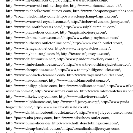
http://www.the-northfaces.org.uk/, http://www.nba-shoes.com/,
http://www.swarovski-online-shop.de/, http://www.airhuaraches.co.uk/,
http://www.michaelkorsoutlet.mex.com/, http://www.cheapomegawatches.com
http://coach.blackofriday.com/, http://www.longchamp-bags.us.com/,
http://www.swarovski-crystals.com.co/, http://timberwolves.nba-jersey.com/,
http://www.the-northfaces.us.com/, http://www.ralphlauren-au.com/,
http://www.prada-shoes.com.co/, http://magic.nba-jersey.com/,
http://www.chrome-hearts.com.co/, http://www.cheap-rayban.com.co/,
http://www.burberrys-outletonline.com/, http://www.coach-outlet.store/,
http://www.ferragamo.net.co/, http://www.cheap-watches.in.net/,
http://www.rayban-sunglasses.fr/, http://texans.nfljersey.us.com/,
http://www.chiflatirons.in.net/, http://www.pandorajewellery.com.au/,
http://www.timberlandshoes.net.co/, http://www.the-northfacejackets.net.co/,
http://www.cheapshoes.net.co/, http://www.tommyhilfigersoutlet.com/,
http://www.woolrich-clearance.com/, http://www.dsquared2-outlet.com/,
http://www.mk-com.com/, http://www.montblancoutlet.com.co/,
http://www.philipp-pleins.com/, http://www.hollister.com.se/, http://www.nike
rosherun.com.es/, http://www.airmax.com.se/, http://www.rolex-watches.us.co
http://www.nikefactory.com.co/, http://www.nike-free-runs.de/,
http://www.ralphlaurens.ca/, http://www.nfl-jersey.us.org/, http://www.prada-
bagsoutlet.com/, http://www.swarovskissale.co.uk/,
http://www.christianlouboutinoutlet.net.co/, http://www.juicycouture.com.co/
http://pacers.nba-jersey.com/, http://www.nikeshoes-outlet.com/,
http://www.puma-shoes.de/, http://www.hollister-clothingsstore.com/,
http://www.cheap-baseballbats.us/, http://azcardinals.nfljersey.us.com/,