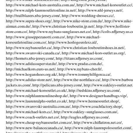
http://www.michael-kors-australia.com.au/, http://www.michael-korsoutlet.cc/,
http://www.ralph-laurenoutletonline.in.net/, http://www.nhl-jerseys.net/,
http://trailblazers.nba-jersey.com/, http://www.wedding-dresses.cc/,
http://www.supra-shoes.org/, http://www.nike-store.com.de/, http://www.nike-
airmax.com.de/, http://www.christian-louboutin.jp.net/, http://www.hollister-
store.com.co/, http://www.raybans-sunglasses.net.co/, http://colts.nfljersey.us.c
http://www.giuseppezanotti.com.co/, http://www.michael-
korsoutletonline.com.co/, http://www.horlogesrolexs.nl/,
http://www.raybanoutlet.ca/, http://www.christian-louboutinshoes.in.net/,
http://www.swarovski-canada.ca/, http://www.michael-kors-outlet.us.org/,
http://hornets.nba-jersey.com/, http://titans.nfljersey.us.com/,
http://www.adidassuper-star.de/, http://www.pradas.com.de/,
http://michaelkors.euro-us.net/, http://www.raybans-cher.fr/,
http://www.hoganshoes.org.uk/, http://www.tommyhilfigerca.ca/,
http://www.adidas-store.net/, http://www.the-northface.ca/, http://www.barbou
jackets.us.com/, http://pelicans.nba-jersey.com/, http://www.oakleys-outlet.net.
http://www.michael-korsoutlet.co.uk/, http://redskins.nfljersey.us.com/,
http://www.ralphlaurenonlineshop.de/, http://www.designer-handbags.vip/,
http://www.laurenralphs-outlet.co.uk/, http://www.hermesoutlet.shop/,
http://www.swarovski-australia.com.au/, http://www.coachfactory.shop/,
http://www.michael-kors.cc/, http://www.oakley--sunglasses.com.au/,
http://www.coach-outlets.net.co/, http://eagles.nfljersey.us.com/,
http://www.cheap-raybansoutlet.com.co/, http://www.chiflatiron.net.co/,
http://www.new-balancecanada.ca/, http://www.ralph-laurenpolosoutlet.com/,