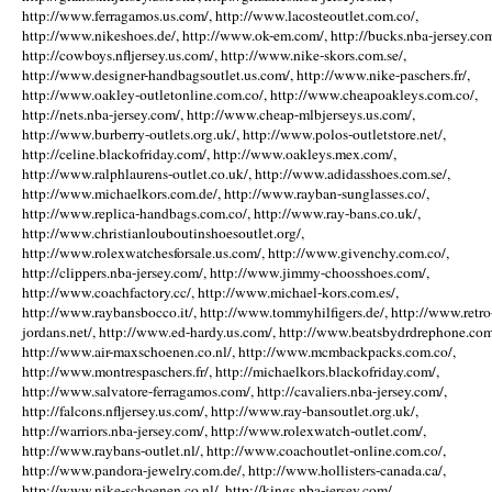
http://www.ferragamos.us.com/, http://www.lacosteoutlet.com.co/,
http://www.nikeshoes.de/, http://www.ok-em.com/, http://bucks.nba-jersey.com
http://cowboys.nfljersey.us.com/, http://www.nike-skors.com.se/,
http://www.designer-handbagsoutlet.us.com/, http://www.nike-paschers.fr/,
http://www.oakley-outletonline.com.co/, http://www.cheapoakleys.com.co/,
http://nets.nba-jersey.com/, http://www.cheap-mlbjerseys.us.com/,
http://www.burberry-outlets.org.uk/, http://www.polos-outletstore.net/,
http://celine.blackofriday.com/, http://www.oakleys.mex.com/,
http://www.ralphlaurens-outlet.co.uk/, http://www.adidasshoes.com.se/,
http://www.michaelkors.com.de/, http://www.rayban-sunglasses.co/,
http://www.replica-handbags.com.co/, http://www.ray-bans.co.uk/,
http://www.christianlouboutinshoesoutlet.org/,
http://www.rolexwatchesforsale.us.com/, http://www.givenchy.com.co/,
http://clippers.nba-jersey.com/, http://www.jimmy-choosshoes.com/,
http://www.coachfactory.cc/, http://www.michael-kors.com.es/,
http://www.raybansbocco.it/, http://www.tommyhilfigers.de/, http://www.retro
jordans.net/, http://www.ed-hardy.us.com/, http://www.beatsbydrdrephone.com
http://www.air-maxschoenen.co.nl/, http://www.mcmbackpacks.com.co/,
http://www.montrespaschers.fr/, http://michaelkors.blackofriday.com/,
http://www.salvatore-ferragamos.com/, http://cavaliers.nba-jersey.com/,
http://falcons.nfljersey.us.com/, http://www.ray-bansoutlet.org.uk/,
http://warriors.nba-jersey.com/, http://www.rolexwatch-outlet.com/,
http://www.raybans-outlet.nl/, http://www.coachoutlet-online.com.co/,
http://www.pandora-jewelry.com.de/, http://www.hollisters-canada.ca/,
http://www.nike-schoenen.co.nl/, http://kings.nba-jersey.com/,