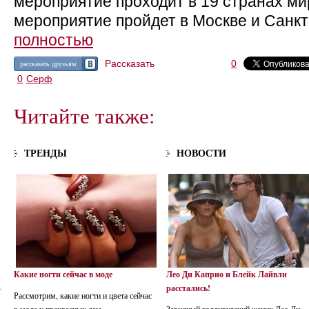
мероприятие проходит в 19 странах ми
мероприятие пройдет в Москве и Санкт
полностью
Рассказать
0
рассказать друзьям
0
Серф
Читайте также:
ТРЕНДЫ
НОВОСТИ
Какие ногти сейчас в моде
Лео Ди Каприо и Блейк Лайвли
расстались!
Рассмотрим, какие ногти и цвета сейчас