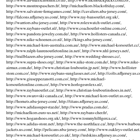
http://www.air-maxschoenen.co.nl/, http://www.mcmbackpacks.com.co/,
http://www.montrespaschers.fr/, http://michaelkors.blackofriday.com/,
http://www.salvatore-ferragamos.com/, http://cavaliers.nba-jersey.com/,
http://falcons.nfljersey.us.com/, http://www.ray-bansoutlet.org.uk/,
http://warriors.nba-jersey.com/, http://www.rolexwatch-outlet.com/,
http://www.raybans-outlet.nl/, http://www.coachoutlet-online.com.co/,
http://www.pandora-jewelry.com.de/, http://www.hollisters-canada.ca/,
http://www.nike-schoenen.co.nl/, http://kings.nba-jersey.com/,
http://www.michael-kors-australia.com.au/, http://www.michael-korsoutlet.cc/,
http://www.ralph-laurenoutletonline.in.net/, http://www.nhl-jerseys.net/,
http://trailblazers.nba-jersey.com/, http://www.wedding-dresses.cc/,
http://www.supra-shoes.org/, http://www.nike-store.com.de/, http://www.nike-
airmax.com.de/, http://www.christian-louboutin.jp.net/, http://www.hollister-
store.com.co/, http://www.raybans-sunglasses.net.co/, http://colts.nfljersey.us.c
http://www.giuseppezanotti.com.co/, http://www.michael-
korsoutletonline.com.co/, http://www.horlogesrolexs.nl/,
http://www.raybanoutlet.ca/, http://www.christian-louboutinshoes.in.net/,
http://www.swarovski-canada.ca/, http://www.michael-kors-outlet.us.org/,
http://hornets.nba-jersey.com/, http://titans.nfljersey.us.com/,
http://www.adidassuper-star.de/, http://www.pradas.com.de/,
http://michaelkors.euro-us.net/, http://www.raybans-cher.fr/,
http://www.hoganshoes.org.uk/, http://www.tommyhilfigerca.ca/,
http://www.adidas-store.net/, http://www.the-northface.ca/, http://www.barbou
jackets.us.com/, http://pelicans.nba-jersey.com/, http://www.oakleys-outlet.net.
http://www.michael-korsoutlet.co.uk/, http://redskins.nfljersey.us.com/,