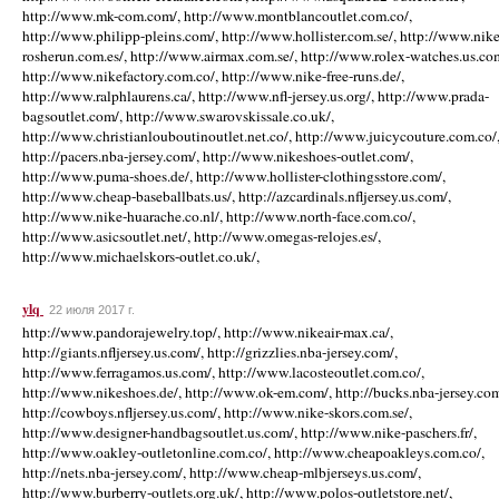
http://www.mk-com.com/, http://www.montblancoutlet.com.co/,
http://www.philipp-pleins.com/, http://www.hollister.com.se/, http://www.nike
rosherun.com.es/, http://www.airmax.com.se/, http://www.rolex-watches.us.co
http://www.nikefactory.com.co/, http://www.nike-free-runs.de/,
http://www.ralphlaurens.ca/, http://www.nfl-jersey.us.org/, http://www.prada-
bagsoutlet.com/, http://www.swarovskissale.co.uk/,
http://www.christianlouboutinoutlet.net.co/, http://www.juicycouture.com.co/
http://pacers.nba-jersey.com/, http://www.nikeshoes-outlet.com/,
http://www.puma-shoes.de/, http://www.hollister-clothingsstore.com/,
http://www.cheap-baseballbats.us/, http://azcardinals.nfljersey.us.com/,
http://www.nike-huarache.co.nl/, http://www.north-face.com.co/,
http://www.asicsoutlet.net/, http://www.omegas-relojes.es/,
http://www.michaelskors-outlet.co.uk/,
ylq
22 июля 2017 г.
http://www.pandorajewelry.top/, http://www.nikeair-max.ca/,
http://giants.nfljersey.us.com/, http://grizzlies.nba-jersey.com/,
http://www.ferragamos.us.com/, http://www.lacosteoutlet.com.co/,
http://www.nikeshoes.de/, http://www.ok-em.com/, http://bucks.nba-jersey.com
http://cowboys.nfljersey.us.com/, http://www.nike-skors.com.se/,
http://www.designer-handbagsoutlet.us.com/, http://www.nike-paschers.fr/,
http://www.oakley-outletonline.com.co/, http://www.cheapoakleys.com.co/,
http://nets.nba-jersey.com/, http://www.cheap-mlbjerseys.us.com/,
http://www.burberry-outlets.org.uk/, http://www.polos-outletstore.net/,