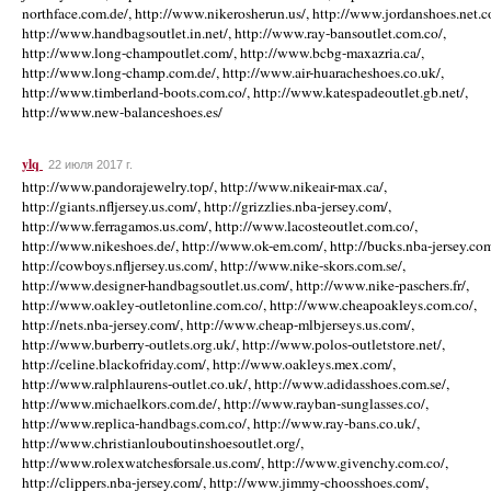
ylq
22 июля 2017 г.
http://www.pandorajewelry.top/, http://www.nikeair-max.ca/,
http://giants.nfljersey.us.com/, http://grizzlies.nba-jersey.com/,
http://www.ferragamos.us.com/, http://www.lacosteoutlet.com.co/,
http://www.nikeshoes.de/, http://www.ok-em.com/, http://bucks.nba-jersey.com
http://cowboys.nfljersey.us.com/, http://www.nike-skors.com.se/,
http://www.designer-handbagsoutlet.us.com/, http://www.nike-paschers.fr/,
http://www.oakley-outletonline.com.co/, http://www.cheapoakleys.com.co/,
http://nets.nba-jersey.com/, http://www.cheap-mlbjerseys.us.com/,
http://www.burberry-outlets.org.uk/, http://www.polos-outletstore.net/,
http://celine.blackofriday.com/, http://www.oakleys.mex.com/,
http://www.ralphlaurens-outlet.co.uk/, http://www.adidasshoes.com.se/,
http://www.michaelkors.com.de/, http://www.rayban-sunglasses.co/,
http://www.replica-handbags.com.co/, http://www.ray-bans.co.uk/,
http://www.christianlouboutinshoesoutlet.org/,
http://www.rolexwatchesforsale.us.com/, http://www.givenchy.com.co/,
http://clippers.nba-jersey.com/, http://www.jimmy-choosshoes.com/,