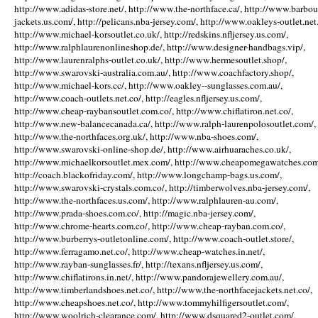
http://www.adidas-store.net/, http://www.the-northface.ca/, http://www.barbou
jackets.us.com/, http://pelicans.nba-jersey.com/, http://www.oakleys-outlet.net.
http://www.michael-korsoutlet.co.uk/, http://redskins.nfljersey.us.com/,
http://www.ralphlaurenonlineshop.de/, http://www.designer-handbags.vip/,
http://www.laurenralphs-outlet.co.uk/, http://www.hermesoutlet.shop/,
http://www.swarovski-australia.com.au/, http://www.coachfactory.shop/,
http://www.michael-kors.cc/, http://www.oakley--sunglasses.com.au/,
http://www.coach-outlets.net.co/, http://eagles.nfljersey.us.com/,
http://www.cheap-raybansoutlet.com.co/, http://www.chiflatiron.net.co/,
http://www.new-balancecanada.ca/, http://www.ralph-laurenpolosoutlet.com/,
http://www.the-northfaces.org.uk/, http://www.nba-shoes.com/,
http://www.swarovski-online-shop.de/, http://www.airhuaraches.co.uk/,
http://www.michaelkorsoutlet.mex.com/, http://www.cheapomegawatches.com
http://coach.blackofriday.com/, http://www.longchamp-bags.us.com/,
http://www.swarovski-crystals.com.co/, http://timberwolves.nba-jersey.com/,
http://www.the-northfaces.us.com/, http://www.ralphlauren-au.com/,
http://www.prada-shoes.com.co/, http://magic.nba-jersey.com/,
http://www.chrome-hearts.com.co/, http://www.cheap-rayban.com.co/,
http://www.burberrys-outletonline.com/, http://www.coach-outlet.store/,
http://www.ferragamo.net.co/, http://www.cheap-watches.in.net/,
http://www.rayban-sunglasses.fr/, http://texans.nfljersey.us.com/,
http://www.chiflatirons.in.net/, http://www.pandorajewellery.com.au/,
http://www.timberlandshoes.net.co/, http://www.the-northfacejackets.net.co/,
http://www.cheapshoes.net.co/, http://www.tommyhilfigersoutlet.com/,
http://www.woolrich-clearance.com/, http://www.dsquared2-outlet.com/,