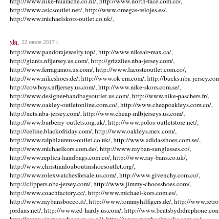
http://www.nike-huarache.co.nl/, http://www.north-face.com.co/,
http://www.asicsoutlet.net/, http://www.omegas-relojes.es/,
http://www.michaelskors-outlet.co.uk/,
ylq
22 июля 2017 г.
http://www.pandorajewelry.top/, http://www.nikeair-max.ca/,
http://giants.nfljersey.us.com/, http://grizzlies.nba-jersey.com/,
http://www.ferragamos.us.com/, http://www.lacosteoutlet.com.co/,
http://www.nikeshoes.de/, http://www.ok-em.com/, http://bucks.nba-jersey.com
http://cowboys.nfljersey.us.com/, http://www.nike-skors.com.se/,
http://www.designer-handbagsoutlet.us.com/, http://www.nike-paschers.fr/,
http://www.oakley-outletonline.com.co/, http://www.cheapoakleys.com.co/,
http://nets.nba-jersey.com/, http://www.cheap-mlbjerseys.us.com/,
http://www.burberry-outlets.org.uk/, http://www.polos-outletstore.net/,
http://celine.blackofriday.com/, http://www.oakleys.mex.com/,
http://www.ralphlaurens-outlet.co.uk/, http://www.adidasshoes.com.se/,
http://www.michaelkors.com.de/, http://www.rayban-sunglasses.co/,
http://www.replica-handbags.com.co/, http://www.ray-bans.co.uk/,
http://www.christianlouboutinshoesoutlet.org/,
http://www.rolexwatchesforsale.us.com/, http://www.givenchy.com.co/,
http://clippers.nba-jersey.com/, http://www.jimmy-choosshoes.com/,
http://www.coachfactory.cc/, http://www.michael-kors.com.es/,
http://www.raybansbocco.it/, http://www.tommyhilfigers.de/, http://www.retro
jordans.net/, http://www.ed-hardy.us.com/, http://www.beatsbydrdrephone.com