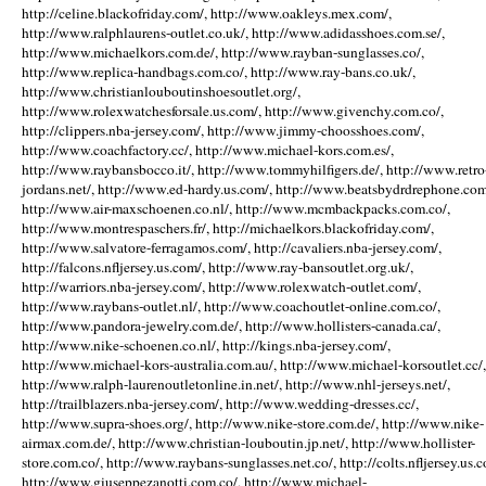
http://celine.blackofriday.com/, http://www.oakleys.mex.com/,
http://www.ralphlaurens-outlet.co.uk/, http://www.adidasshoes.com.se/,
http://www.michaelkors.com.de/, http://www.rayban-sunglasses.co/,
http://www.replica-handbags.com.co/, http://www.ray-bans.co.uk/,
http://www.christianlouboutinshoesoutlet.org/,
http://www.rolexwatchesforsale.us.com/, http://www.givenchy.com.co/,
http://clippers.nba-jersey.com/, http://www.jimmy-choosshoes.com/,
http://www.coachfactory.cc/, http://www.michael-kors.com.es/,
http://www.raybansbocco.it/, http://www.tommyhilfigers.de/, http://www.retro
jordans.net/, http://www.ed-hardy.us.com/, http://www.beatsbydrdrephone.com
http://www.air-maxschoenen.co.nl/, http://www.mcmbackpacks.com.co/,
http://www.montrespaschers.fr/, http://michaelkors.blackofriday.com/,
http://www.salvatore-ferragamos.com/, http://cavaliers.nba-jersey.com/,
http://falcons.nfljersey.us.com/, http://www.ray-bansoutlet.org.uk/,
http://warriors.nba-jersey.com/, http://www.rolexwatch-outlet.com/,
http://www.raybans-outlet.nl/, http://www.coachoutlet-online.com.co/,
http://www.pandora-jewelry.com.de/, http://www.hollisters-canada.ca/,
http://www.nike-schoenen.co.nl/, http://kings.nba-jersey.com/,
http://www.michael-kors-australia.com.au/, http://www.michael-korsoutlet.cc/,
http://www.ralph-laurenoutletonline.in.net/, http://www.nhl-jerseys.net/,
http://trailblazers.nba-jersey.com/, http://www.wedding-dresses.cc/,
http://www.supra-shoes.org/, http://www.nike-store.com.de/, http://www.nike-
airmax.com.de/, http://www.christian-louboutin.jp.net/, http://www.hollister-
store.com.co/, http://www.raybans-sunglasses.net.co/, http://colts.nfljersey.us.c
http://www.giuseppezanotti.com.co/, http://www.michael-