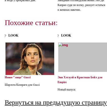
в моде у прекрасных дам.
Завидный голливудский жених Лео Ди
Каприо судя по всему, рискует остаться
в женихах навечно.
Похожие статьи:
LOOK
LOOK
Новое "лицо" Gucci
Энн Хэтэуэй и Кристиан Бейл для
Empire
Шарлота Казираги для Gucci
Новый выпуск
Вернуться на предыдущую страницу