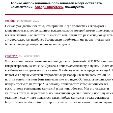
Только авторизованные пользователи могут оставлять
комментарии.
Авторизируйтесь
, пожалуйста.
sonnita
14 сентября 2012 г.
Сейчас уже давно известно, что причина АД в проблемах с желудком и
кишечником, в которых копится вся дрянь, из-за которой потом и появляют
все высыпания. Соответственн чистите жкт, врачи это рекомендуют делать
энтеросгелем, как наиболее безопасным проблемам, мы после чистки уже
больше полугода покраснения не наблюдлаем.
gnbxrf87
15 ноября 2012 г.
Я тоже испытывала сомнения по поводу своих фантазий ВТРОЕМ и не зна
как реагировать на эти сны. Думала я ненормальная,живу с мужем 10 лет м
все более чем устраивает и тут такое. Я себя чувствовала предательницей. 
потом мы с мужем затеяли откровенный разговор и выяснилось что он не
против воплотить мои фантазии если мне это надо. Оставалось решить,как
найдем третьего партнера? на помощь пришел сайт который занимается
всякого рода воплощение фантазий и мы попробовали. Мы это сделали и
фантазия отстала, перестала быть навязчивой идеей. Сейчас у нас с мужем 
отлично и если у него появиться какая-нибудь фантазия я тоже соглашусь!
http://usfera.com/forum/index.php это сайт который нам помог найти партне