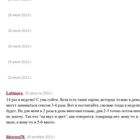
18 июля 2013 г.
18 июля 2013 г.
18 июля 2013 г.
19 июля 2013 г.
19 июля 2013 г.
Lubimaya
22 августа 2013 г.
14 раз в неделю! С ума сойти. Хотя есть такие парни, которые только в день
могут заниматься сексом 3-4 раза. Вот и посчитайте, сколько тогда в недел
будет. Но для меня и 2 раза в день многовастенько, дня 2-3 точно потом ни
не захочу. Так что "на вкус и цвет", как говорится. товарища нет, кому-то и 
мало, а кому-то и 5-6 много.
liderstroi78
30 октября 2013 г.