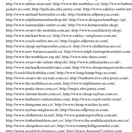
http://www.adidas-store.net/, http://www.the-northface.ca/, http://www.barbou
jackets.us.com/, http://pelicans.nba-jersey.com/, http://www.oakleys-outlet.net.
http://www.michael-korsoutlet.co.uk/, http://redskins.nfljersey.us.com/,
http://www.ralphlaurenonlineshop.de/, http://www.designer-handbags.vip/,
http://www.laurenralphs-outlet.co.uk/, http://www.hermesoutlet.shop/,
http://www.swarovski-australia.com.au/, http://www.coachfactory.shop/,
http://www.michael-kors.cc/, http://www.oakley--sunglasses.com.au/,
http://www.coach-outlets.net.co/, http://eagles.nfljersey.us.com/,
http://www.cheap-raybansoutlet.com.co/, http://www.chiflatiron.net.co/,
http://www.new-balancecanada.ca/, http://www.ralph-laurenpolosoutlet.com/,
http://www.the-northfaces.org.uk/, http://www.nba-shoes.com/,
http://www.swarovski-online-shop.de/, http://www.airhuaraches.co.uk/,
http://www.michaelkorsoutlet.mex.com/, http://www.cheapomegawatches.com
http://coach.blackofriday.com/, http://www.longchamp-bags.us.com/,
http://www.swarovski-crystals.com.co/, http://timberwolves.nba-jersey.com/,
http://www.the-northfaces.us.com/, http://www.ralphlauren-au.com/,
http://www.prada-shoes.com.co/, http://magic.nba-jersey.com/,
http://www.chrome-hearts.com.co/, http://www.cheap-rayban.com.co/,
http://www.burberrys-outletonline.com/, http://www.coach-outlet.store/,
http://www.ferragamo.net.co/, http://www.cheap-watches.in.net/,
http://www.rayban-sunglasses.fr/, http://texans.nfljersey.us.com/,
http://www.chiflatirons.in.net/, http://www.pandorajewellery.com.au/,
http://www.timberlandshoes.net.co/, http://www.the-northfacejackets.net.co/,
http://www.cheapshoes.net.co/, http://www.tommyhilfigersoutlet.com/,
http://www.woolrich-clearance.com/, http://www.dsquared2-outlet.com/,