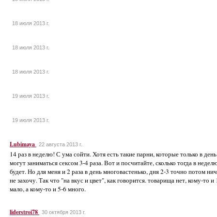
18 июля 2013 г.
18 июля 2013 г.
18 июля 2013 г.
19 июля 2013 г.
19 июля 2013 г.
Lubimaya
22 августа 2013 г.
14 раз в неделю! С ума сойти. Хотя есть такие парни, которые только в день
могут заниматься сексом 3-4 раза. Вот и посчитайте, сколько тогда в недел
будет. Но для меня и 2 раза в день многовастенько, дня 2-3 точно потом ни
не захочу. Так что "на вкус и цвет", как говорится. товарища нет, кому-то и 
мало, а кому-то и 5-6 много.
liderstroi78
30 октября 2013 г.