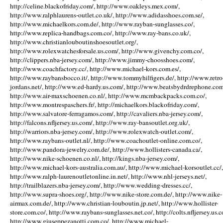
http://celine.blackofriday.com/, http://www.oakleys.mex.com/,
http://www.ralphlaurens-outlet.co.uk/, http://www.adidasshoes.com.se/,
http://www.michaelkors.com.de/, http://www.rayban-sunglasses.co/,
http://www.replica-handbags.com.co/, http://www.ray-bans.co.uk/,
http://www.christianlouboutinshoesoutlet.org/,
http://www.rolexwatchesforsale.us.com/, http://www.givenchy.com.co/,
http://clippers.nba-jersey.com/, http://www.jimmy-choosshoes.com/,
http://www.coachfactory.cc/, http://www.michael-kors.com.es/,
http://www.raybansbocco.it/, http://www.tommyhilfigers.de/, http://www.retro
jordans.net/, http://www.ed-hardy.us.com/, http://www.beatsbydrdrephone.com
http://www.air-maxschoenen.co.nl/, http://www.mcmbackpacks.com.co/,
http://www.montrespaschers.fr/, http://michaelkors.blackofriday.com/,
http://www.salvatore-ferragamos.com/, http://cavaliers.nba-jersey.com/,
http://falcons.nfljersey.us.com/, http://www.ray-bansoutlet.org.uk/,
http://warriors.nba-jersey.com/, http://www.rolexwatch-outlet.com/,
http://www.raybans-outlet.nl/, http://www.coachoutlet-online.com.co/,
http://www.pandora-jewelry.com.de/, http://www.hollisters-canada.ca/,
http://www.nike-schoenen.co.nl/, http://kings.nba-jersey.com/,
http://www.michael-kors-australia.com.au/, http://www.michael-korsoutlet.cc/,
http://www.ralph-laurenoutletonline.in.net/, http://www.nhl-jerseys.net/,
http://trailblazers.nba-jersey.com/, http://www.wedding-dresses.cc/,
http://www.supra-shoes.org/, http://www.nike-store.com.de/, http://www.nike-
airmax.com.de/, http://www.christian-louboutin.jp.net/, http://www.hollister-
store.com.co/, http://www.raybans-sunglasses.net.co/, http://colts.nfljersey.us.c
http://www.giuseppezanotti.com.co/, http://www.michael-