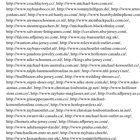
http://www.coachfactory.cc/, http://www.michael-kors.com.es/,
http://www.raybansbocco.it/, http://www.tommyhilfigers.de/, http://www.retro
jordans.net/, http://www.ed-hardy.us.com/, http://www.beatsbydrdrephone.com
http://www.air-maxschoenen.co.nl/, http://www.mcmbackpacks.com.co/,
http://www.montrespaschers.fr/, http://michaelkors.blackofriday.com/,
http://www.salvatore-ferragamos.com/, http://cavaliers.nba-jersey.com/,
http://falcons.nfljersey.us.com/, http://www.ray-bansoutlet.org.uk/,
http://warriors.nba-jersey.com/, http://www.rolexwatch-outlet.com/,
http://www.raybans-outlet.nl/, http://www.coachoutlet-online.com.co/,
http://www.pandora-jewelry.com.de/, http://www.hollisters-canada.ca/,
http://www.nike-schoenen.co.nl/, http://kings.nba-jersey.com/,
http://www.michael-kors-australia.com.au/, http://www.michael-korsoutlet.cc/,
http://www.ralph-laurenoutletonline.in.net/, http://www.nhl-jerseys.net/,
http://trailblazers.nba-jersey.com/, http://www.wedding-dresses.cc/,
http://www.supra-shoes.org/, http://www.nike-store.com.de/, http://www.nike-
airmax.com.de/, http://www.christian-louboutin.jp.net/, http://www.hollister-
store.com.co/, http://www.raybans-sunglasses.net.co/, http://colts.nfljersey.us.c
http://www.giuseppezanotti.com.co/, http://www.michael-
korsoutletonline.com.co/, http://www.horlogesrolexs.nl/,
http://www.raybanoutlet.ca/, http://www.christian-louboutinshoes.in.net/,
http://www.swarovski-canada.ca/, http://www.michael-kors-outlet.us.org/,
http://hornets.nba-jersey.com/, http://titans.nfljersey.us.com/,
http://www.adidassuper-star.de/, http://www.pradas.com.de/,
http://michaelkors.euro-us.net/, http://www.raybans-cher.fr/,
http://www.hoganshoes.org.uk/, http://www.tommyhilfigerca.ca/,