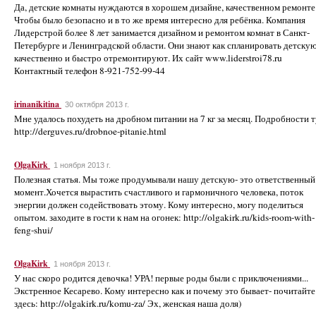
Да, детские комнаты нуждаются в хорошем дизайне, качественном ремонте
Чтобы было безопасно и в то же время интересно для ребёнка. Компания
Лидерстрой более 8 лет занимается дизайном и ремонтом комнат в Санкт-
Петербурге и Ленинградской области. Они знают как спланировать детскую
качественно и быстро отремонтируют. Их сайт www.liderstroi78.ru
Контактный телефон 8-921-752-99-44
irinanikitina
30 октября 2013 г.
Мне удалось похудеть на дробном питании на 7 кг за месяц. Подробности т
http://derguves.ru/drobnoe-pitanie.html
OlgaKirk
1 ноября 2013 г.
Полезная статья. Мы тоже продумывали нашу детскую- это ответственный
момент.Хочется вырастить счастливого и гармоничного человека, поток
энергии должен содействовать этому. Кому интересно, могу поделиться
опытом. заходите в гости к нам на огонек: http://olgakirk.ru/kids-room-with-
feng-shui/
OlgaKirk
1 ноября 2013 г.
У нас скоро родится девочка! УРА! первые роды были с приключениями...
Экстренное Кесарево. Кому интересно как и почему это бывает- почитайте
здесь: http://olgakirk.ru/komu-za/ Эх, женская наша доля)