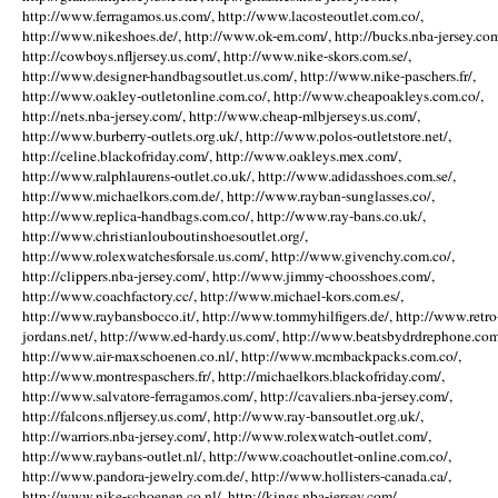
http://www.ferragamos.us.com/, http://www.lacosteoutlet.com.co/,
http://www.nikeshoes.de/, http://www.ok-em.com/, http://bucks.nba-jersey.com
http://cowboys.nfljersey.us.com/, http://www.nike-skors.com.se/,
http://www.designer-handbagsoutlet.us.com/, http://www.nike-paschers.fr/,
http://www.oakley-outletonline.com.co/, http://www.cheapoakleys.com.co/,
http://nets.nba-jersey.com/, http://www.cheap-mlbjerseys.us.com/,
http://www.burberry-outlets.org.uk/, http://www.polos-outletstore.net/,
http://celine.blackofriday.com/, http://www.oakleys.mex.com/,
http://www.ralphlaurens-outlet.co.uk/, http://www.adidasshoes.com.se/,
http://www.michaelkors.com.de/, http://www.rayban-sunglasses.co/,
http://www.replica-handbags.com.co/, http://www.ray-bans.co.uk/,
http://www.christianlouboutinshoesoutlet.org/,
http://www.rolexwatchesforsale.us.com/, http://www.givenchy.com.co/,
http://clippers.nba-jersey.com/, http://www.jimmy-choosshoes.com/,
http://www.coachfactory.cc/, http://www.michael-kors.com.es/,
http://www.raybansbocco.it/, http://www.tommyhilfigers.de/, http://www.retro
jordans.net/, http://www.ed-hardy.us.com/, http://www.beatsbydrdrephone.com
http://www.air-maxschoenen.co.nl/, http://www.mcmbackpacks.com.co/,
http://www.montrespaschers.fr/, http://michaelkors.blackofriday.com/,
http://www.salvatore-ferragamos.com/, http://cavaliers.nba-jersey.com/,
http://falcons.nfljersey.us.com/, http://www.ray-bansoutlet.org.uk/,
http://warriors.nba-jersey.com/, http://www.rolexwatch-outlet.com/,
http://www.raybans-outlet.nl/, http://www.coachoutlet-online.com.co/,
http://www.pandora-jewelry.com.de/, http://www.hollisters-canada.ca/,
http://www.nike-schoenen.co.nl/, http://kings.nba-jersey.com/,