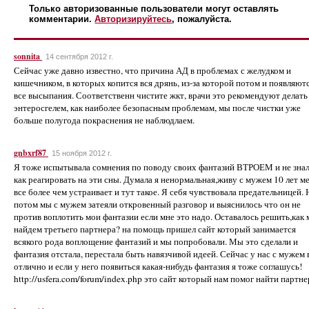
Только авторизованные пользователи могут оставлять
комментарии.
Авторизируйтесь
, пожалуйста.
sonnita
14 сентября 2012 г.
Сейчас уже давно известно, что причина АД в проблемах с желудком и
кишечником, в которых копится вся дрянь, из-за которой потом и появляют
все высыпания. Соответственн чистите жкт, врачи это рекомендуют делать
энтеросгелем, как наиболее безопасным проблемам, мы после чистки уже
больше полугода покраснения не наблюдлаем.
gnbxrf87
15 ноября 2012 г.
Я тоже испытывала сомнения по поводу своих фантазий ВТРОЕМ и не зна
как реагировать на эти сны. Думала я ненормальная,живу с мужем 10 лет м
все более чем устраивает и тут такое. Я себя чувствовала предательницей. 
потом мы с мужем затеяли откровенный разговор и выяснилось что он не
против воплотить мои фантазии если мне это надо. Оставалось решить,как
найдем третьего партнера? на помощь пришел сайт который занимается
всякого рода воплощение фантазий и мы попробовали. Мы это сделали и
фантазия отстала, перестала быть навязчивой идеей. Сейчас у нас с мужем 
отлично и если у него появиться какая-нибудь фантазия я тоже соглашусь!
http://usfera.com/forum/index.php это сайт который нам помог найти партне