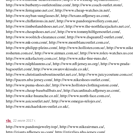
http://www.burberrys-outletonline.com/, http://www.coach-outlet.store/,
http://www.ferragamo.net.co/, http://www.cheap-watches.in.net/,
http://www.rayban-sunglasses.fr/, http://texans.nfljersey.us.com/,
http://www.chiflatirons.in.net/, http://www.pandorajewellery.com.au/,
http://www.timberlandshoes.net.co/, http://www.the-northfacejackets.net.co/,
http://www.cheapshoes.net.co/, http://www.tommyhilfigersoutlet.com/,
http://www.woolrich-clearance.com/, http://www.dsquared2-outlet.com/,
http://www.mk-com.com/, http://www.montblancoutlet.com.co/,
http://www.philipp-pleins.com/, http://www.hollister.com.se/, http://www.nike
rosherun.com.es/, http://www.airmax.com.se/, http://www.rolex-watches.us.co
http://www.nikefactory.com.co/, http://www.nike-free-runs.de/,
http://www.ralphlaurens.ca/, http://www.nfl-jersey.us.org/, http://www.prada-
bagsoutlet.com/, http://www.swarovskissale.co.uk/,
http://www.christianlouboutinoutlet.net.co/, http://www.juicycouture.com.co/
http://pacers.nba-jersey.com/, http://www.nikeshoes-outlet.com/,
http://www.puma-shoes.de/, http://www.hollister-clothingsstore.com/,
http://www.cheap-baseballbats.us/, http://azcardinals.nfljersey.us.com/,
http://www.nike-huarache.co.nl/, http://www.north-face.com.co/,
http://www.asicsoutlet.net/, http://www.omegas-relojes.es/,
http://www.michaelskors-outlet.co.uk/,
ylq
22 июля 2017 г.
http://www.pandorajewelry.top/, http://www.nikeair-max.ca/,
http://giants.nfljersey.us.com/, http://grizzlies.nba-jersey.com/,