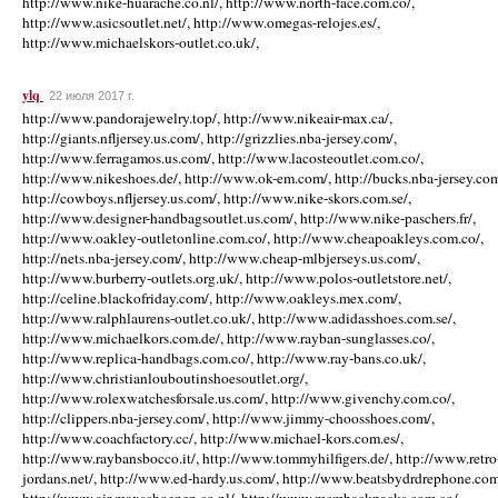
http://www.nike-huarache.co.nl/, http://www.north-face.com.co/,
http://www.asicsoutlet.net/, http://www.omegas-relojes.es/,
http://www.michaelskors-outlet.co.uk/,
ylq
22 июля 2017 г.
http://www.pandorajewelry.top/, http://www.nikeair-max.ca/,
http://giants.nfljersey.us.com/, http://grizzlies.nba-jersey.com/,
http://www.ferragamos.us.com/, http://www.lacosteoutlet.com.co/,
http://www.nikeshoes.de/, http://www.ok-em.com/, http://bucks.nba-jersey.com
http://cowboys.nfljersey.us.com/, http://www.nike-skors.com.se/,
http://www.designer-handbagsoutlet.us.com/, http://www.nike-paschers.fr/,
http://www.oakley-outletonline.com.co/, http://www.cheapoakleys.com.co/,
http://nets.nba-jersey.com/, http://www.cheap-mlbjerseys.us.com/,
http://www.burberry-outlets.org.uk/, http://www.polos-outletstore.net/,
http://celine.blackofriday.com/, http://www.oakleys.mex.com/,
http://www.ralphlaurens-outlet.co.uk/, http://www.adidasshoes.com.se/,
http://www.michaelkors.com.de/, http://www.rayban-sunglasses.co/,
http://www.replica-handbags.com.co/, http://www.ray-bans.co.uk/,
http://www.christianlouboutinshoesoutlet.org/,
http://www.rolexwatchesforsale.us.com/, http://www.givenchy.com.co/,
http://clippers.nba-jersey.com/, http://www.jimmy-choosshoes.com/,
http://www.coachfactory.cc/, http://www.michael-kors.com.es/,
http://www.raybansbocco.it/, http://www.tommyhilfigers.de/, http://www.retro
jordans.net/, http://www.ed-hardy.us.com/, http://www.beatsbydrdrephone.com