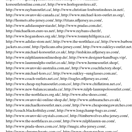
korsoutletonline.com.co/, http://www.horlogesrolexs.nl/,
http://www.raybanoutlet.ca/, http://www.christian-louboutinshoes.in.net/,
http://www.swarovski-canada.ca/, http://www.michael-kors-outlet.us.org/,
http://hornets.nba-jersey.com/, http://titans.nfljersey.us.com/,
http://www.adidassuper-star.de/, http://www.pradas.com.de/,
http://michaelkors.euro-us.net/, http://www.raybans-cher.fr/,
http://www.hoganshoes.org.uk/, http://www.tommyhilfigerca.ca/,
http://www.adidas-store.net/, http://www.the-northface.ca/, http://www.barbou
jackets.us.com/, http://pelicans.nba-jersey.com/, http://www.oakleys-outlet.net.
http://www.michael-korsoutlet.co.uk/, http://redskins.nfljersey.us.com/,
http://www.ralphlaurenonlineshop.de/, http://www.designer-handbags.vip/,
http://www.laurenralphs-outlet.co.uk/, http://www.hermesoutlet.shop/,
http://www.swarovski-australia.com.au/, http://www.coachfactory.shop/,
http://www.michael-kors.cc/, http://www.oakley--sunglasses.com.au/,
http://www.coach-outlets.net.co/, http://eagles.nfljersey.us.com/,
http://www.cheap-raybansoutlet.com.co/, http://www.chiflatiron.net.co/,
http://www.new-balancecanada.ca/, http://www.ralph-laurenpolosoutlet.com/,
http://www.the-northfaces.org.uk/, http://www.nba-shoes.com/,
http://www.swarovski-online-shop.de/, http://www.airhuaraches.co.uk/,
http://www.michaelkorsoutlet.mex.com/, http://www.cheapomegawatches.com
http://coach.blackofriday.com/, http://www.longchamp-bags.us.com/,
http://www.swarovski-crystals.com.co/, http://timberwolves.nba-jersey.com/,
http://www.the-northfaces.us.com/, http://www.ralphlauren-au.com/,
http://www.prada-shoes.com.co/, http://magic.nba-jersey.com/,
http://www.chrome-hearts.com.co/, http://www.cheap-rayban.com.co/,