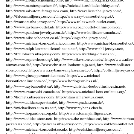
http://www.air-maxschoenen.co.nl/, http://www.mcmbackpacks.com.co/,
http://www.montrespaschers.fr/, http://michaelkors.blackofriday.com/,
http://www.salvatore-ferragamos.com/, http://cavaliers.nba-jersey.com/,
http://falcons.nfljersey.us.com/, http://www.ray-bansoutlet.org.uk/,
http://warriors.nba-jersey.com/, http://www.rolexwatch-outlet.com/,
http://www.raybans-outlet.nl/, http://www.coachoutlet-online.com.co/,
http://www.pandora-jewelry.com.de/, http://www.hollisters-canada.ca/,
http://www.nike-schoenen.co.nl/, http://kings.nba-jersey.com/,
http://www.michael-kors-australia.com.au/, http://www.michael-korsoutlet.cc/,
http://www.ralph-laurenoutletonline.in.net/, http://www.nhl-jerseys.net/,
http://trailblazers.nba-jersey.com/, http://www.wedding-dresses.cc/,
http://www.supra-shoes.org/, http://www.nike-store.com.de/, http://www.nike-
airmax.com.de/, http://www.christian-louboutin.jp.net/, http://www.hollister-
store.com.co/, http://www.raybans-sunglasses.net.co/, http://colts.nfljersey.us.c
http://www.giuseppezanotti.com.co/, http://www.michael-
korsoutletonline.com.co/, http://www.horlogesrolexs.nl/,
http://www.raybanoutlet.ca/, http://www.christian-louboutinshoes.in.net/,
http://www.swarovski-canada.ca/, http://www.michael-kors-outlet.us.org/,
http://hornets.nba-jersey.com/, http://titans.nfljersey.us.com/,
http://www.adidassuper-star.de/, http://www.pradas.com.de/,
http://michaelkors.euro-us.net/, http://www.raybans-cher.fr/,
http://www.hoganshoes.org.uk/, http://www.tommyhilfigerca.ca/,
http://www.adidas-store.net/, http://www.the-northface.ca/, http://www.barbou
jackets.us.com/, http://pelicans.nba-jersey.com/, http://www.oakleys-outlet.net.
http://www.michael-korsoutlet.co.uk/, http://redskins.nfljersey.us.com/,