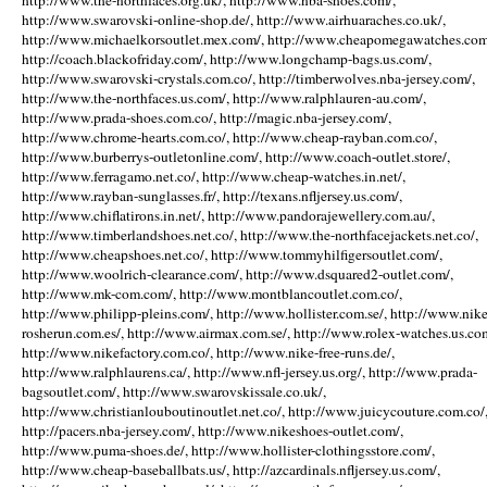
http://www.the-northfaces.org.uk/, http://www.nba-shoes.com/,
http://www.swarovski-online-shop.de/, http://www.airhuaraches.co.uk/,
http://www.michaelkorsoutlet.mex.com/, http://www.cheapomegawatches.com
http://coach.blackofriday.com/, http://www.longchamp-bags.us.com/,
http://www.swarovski-crystals.com.co/, http://timberwolves.nba-jersey.com/,
http://www.the-northfaces.us.com/, http://www.ralphlauren-au.com/,
http://www.prada-shoes.com.co/, http://magic.nba-jersey.com/,
http://www.chrome-hearts.com.co/, http://www.cheap-rayban.com.co/,
http://www.burberrys-outletonline.com/, http://www.coach-outlet.store/,
http://www.ferragamo.net.co/, http://www.cheap-watches.in.net/,
http://www.rayban-sunglasses.fr/, http://texans.nfljersey.us.com/,
http://www.chiflatirons.in.net/, http://www.pandorajewellery.com.au/,
http://www.timberlandshoes.net.co/, http://www.the-northfacejackets.net.co/,
http://www.cheapshoes.net.co/, http://www.tommyhilfigersoutlet.com/,
http://www.woolrich-clearance.com/, http://www.dsquared2-outlet.com/,
http://www.mk-com.com/, http://www.montblancoutlet.com.co/,
http://www.philipp-pleins.com/, http://www.hollister.com.se/, http://www.nike
rosherun.com.es/, http://www.airmax.com.se/, http://www.rolex-watches.us.co
http://www.nikefactory.com.co/, http://www.nike-free-runs.de/,
http://www.ralphlaurens.ca/, http://www.nfl-jersey.us.org/, http://www.prada-
bagsoutlet.com/, http://www.swarovskissale.co.uk/,
http://www.christianlouboutinoutlet.net.co/, http://www.juicycouture.com.co/
http://pacers.nba-jersey.com/, http://www.nikeshoes-outlet.com/,
http://www.puma-shoes.de/, http://www.hollister-clothingsstore.com/,
http://www.cheap-baseballbats.us/, http://azcardinals.nfljersey.us.com/,