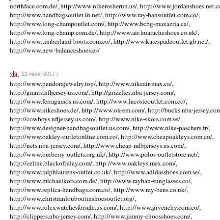
ylq
22 июля 2017 г.
http://www.pandorajewelry.top/, http://www.nikeair-max.ca/,
http://giants.nfljersey.us.com/, http://grizzlies.nba-jersey.com/,
http://www.ferragamos.us.com/, http://www.lacosteoutlet.com.co/,
http://www.nikeshoes.de/, http://www.ok-em.com/, http://bucks.nba-jersey.com
http://cowboys.nfljersey.us.com/, http://www.nike-skors.com.se/,
http://www.designer-handbagsoutlet.us.com/, http://www.nike-paschers.fr/,
http://www.oakley-outletonline.com.co/, http://www.cheapoakleys.com.co/,
http://nets.nba-jersey.com/, http://www.cheap-mlbjerseys.us.com/,
http://www.burberry-outlets.org.uk/, http://www.polos-outletstore.net/,
http://celine.blackofriday.com/, http://www.oakleys.mex.com/,
http://www.ralphlaurens-outlet.co.uk/, http://www.adidasshoes.com.se/,
http://www.michaelkors.com.de/, http://www.rayban-sunglasses.co/,
http://www.replica-handbags.com.co/, http://www.ray-bans.co.uk/,
http://www.christianlouboutinshoesoutlet.org/,
http://www.rolexwatchesforsale.us.com/, http://www.givenchy.com.co/,
http://clippers.nba-jersey.com/, http://www.jimmy-choosshoes.com/,