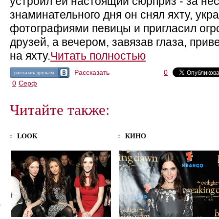
устроил ей настоящий сюрприз - за нес
знаминательного дня он снял яхту, укр
фотографиями певицы и пригласил огр
друзей, а вечером, завязав глаза, при
на яхту.
Читать полностью
Рассказать
0
рассказать друзьям
0
Серф
Читайте также:
LOOK
КИНО