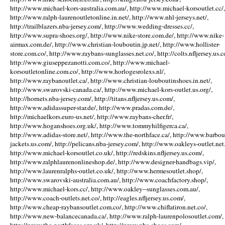
http://www.michael-kors-australia.com.au/, http://www.michael-korsoutlet.cc/,
http://www.ralph-laurenoutletonline.in.net/, http://www.nhl-jerseys.net/,
http://trailblazers.nba-jersey.com/, http://www.wedding-dresses.cc/,
http://www.supra-shoes.org/, http://www.nike-store.com.de/, http://www.nike-
airmax.com.de/, http://www.christian-louboutin.jp.net/, http://www.hollister-
store.com.co/, http://www.raybans-sunglasses.net.co/, http://colts.nfljersey.us.c
http://www.giuseppezanotti.com.co/, http://www.michael-
korsoutletonline.com.co/, http://www.horlogesrolexs.nl/,
http://www.raybanoutlet.ca/, http://www.christian-louboutinshoes.in.net/,
http://www.swarovski-canada.ca/, http://www.michael-kors-outlet.us.org/,
http://hornets.nba-jersey.com/, http://titans.nfljersey.us.com/,
http://www.adidassuper-star.de/, http://www.pradas.com.de/,
http://michaelkors.euro-us.net/, http://www.raybans-cher.fr/,
http://www.hoganshoes.org.uk/, http://www.tommyhilfigerca.ca/,
http://www.adidas-store.net/, http://www.the-northface.ca/, http://www.barbou
jackets.us.com/, http://pelicans.nba-jersey.com/, http://www.oakleys-outlet.net.
http://www.michael-korsoutlet.co.uk/, http://redskins.nfljersey.us.com/,
http://www.ralphlaurenonlineshop.de/, http://www.designer-handbags.vip/,
http://www.laurenralphs-outlet.co.uk/, http://www.hermesoutlet.shop/,
http://www.swarovski-australia.com.au/, http://www.coachfactory.shop/,
http://www.michael-kors.cc/, http://www.oakley--sunglasses.com.au/,
http://www.coach-outlets.net.co/, http://eagles.nfljersey.us.com/,
http://www.cheap-raybansoutlet.com.co/, http://www.chiflatiron.net.co/,
http://www.new-balancecanada.ca/, http://www.ralph-laurenpolosoutlet.com/,