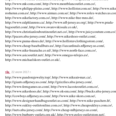
http://www.mk-com.com/, http://www.montblancoutlet.com.co/,
http://www.philipp-pleins.com/, http://www.hollister.com.se/, http://www.nike
rosherun.com.es/, http://www.airmax.com.se/, http://www.rolex-watches.us.co
http://www.nikefactory.com.co/, http://www.nike-free-runs.de/,
http://www.ralphlaurens.ca/, http://www.nfl-jersey.us.org/, http://www.prada-
bagsoutlet.com/, http://www.swarovskissale.co.uk/,
http://www.christianlouboutinoutlet.net.co/, http://www.juicycouture.com.co/
http://pacers.nba-jersey.com/, http://www.nikeshoes-outlet.com/,
http://www.puma-shoes.de/, http://www.hollister-clothingsstore.com/,
http://www.cheap-baseballbats.us/, http://azcardinals.nfljersey.us.com/,
http://www.nike-huarache.co.nl/, http://www.north-face.com.co/,
http://www.asicsoutlet.net/, http://www.omegas-relojes.es/,
http://www.michaelskors-outlet.co.uk/,
ylq
22 июля 2017 г.
http://www.pandorajewelry.top/, http://www.nikeair-max.ca/,
http://giants.nfljersey.us.com/, http://grizzlies.nba-jersey.com/,
http://www.ferragamos.us.com/, http://www.lacosteoutlet.com.co/,
http://www.nikeshoes.de/, http://www.ok-em.com/, http://bucks.nba-jersey.com
http://cowboys.nfljersey.us.com/, http://www.nike-skors.com.se/,
http://www.designer-handbagsoutlet.us.com/, http://www.nike-paschers.fr/,
http://www.oakley-outletonline.com.co/, http://www.cheapoakleys.com.co/,
http://nets.nba-jersey.com/, http://www.cheap-mlbjerseys.us.com/,
http://www.burberry-outlets.org.uk/, http://www.polos-outletstore.net/,