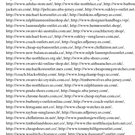
http://www.adidas-store.net/, http://www.the-northface.ca/, http://www.barbou
jackets.us.com/, http://pelicans.nba-jersey.com/, http://www.oakleys-outlet.net.
http://www.michael-korsoutlet.co.uk/, http://redskins.nfljersey.us.com/,
http://www.ralphlaurenonlineshop.de/, http://www.designer-handbags.vip/,
http://www.laurenralphs-outlet.co.uk/, http://www.hermesoutlet.shop/,
http://www.swarovski-australia.com.au/, http://www.coachfactory.shop/,
http://www.michael-kors.cc/, http://www.oakley--sunglasses.com.au/,
http://www.coach-outlets.net.co/, http://eagles.nfljersey.us.com/,
http://www.cheap-raybansoutlet.com.co/, http://www.chiflatiron.net.co/,
http://www.new-balancecanada.ca/, http://www.ralph-laurenpolosoutlet.com/,
http://www.the-northfaces.org.uk/, http://www.nba-shoes.com/,
http://www.swarovski-online-shop.de/, http://www.airhuaraches.co.uk/,
http://www.michaelkorsoutlet.mex.com/, http://www.cheapomegawatches.com
http://coach.blackofriday.com/, http://www.longchamp-bags.us.com/,
http://www.swarovski-crystals.com.co/, http://timberwolves.nba-jersey.com/,
http://www.the-northfaces.us.com/, http://www.ralphlauren-au.com/,
http://www.prada-shoes.com.co/, http://magic.nba-jersey.com/,
http://www.chrome-hearts.com.co/, http://www.cheap-rayban.com.co/,
http://www.burberrys-outletonline.com/, http://www.coach-outlet.store/,
http://www.ferragamo.net.co/, http://www.cheap-watches.in.net/,
http://www.rayban-sunglasses.fr/, http://texans.nfljersey.us.com/,
http://www.chiflatirons.in.net/, http://www.pandorajewellery.com.au/,
http://www.timberlandshoes.net.co/, http://www.the-northfacejackets.net.co/,
http://www.cheapshoes.net.co/, http://www.tommyhilfigersoutlet.com/,
http://www.woolrich-clearance.com/, http://www.dsquared2-outlet.com/,