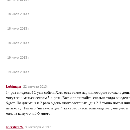
18 июля 2013 г.
18 июля 2013 г.
18 июля 2013 г.
19 июля 2013 г.
19 июля 2013 г.
Lubimaya
22 августа 2013 г.
14 раз в неделю! С ума сойти. Хотя есть такие парни, которые только в день
могут заниматься сексом 3-4 раза. Вот и посчитайте, сколько тогда в недел
будет. Но для меня и 2 раза в день многовастенько, дня 2-3 точно потом ни
не захочу. Так что "на вкус и цвет", как говорится. товарища нет, кому-то и 
мало, а кому-то и 5-6 много.
liderstroi78
30 октября 2013 г.