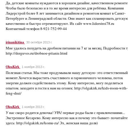
Да, детские комнаты нуждаются в хорошем дизайне, качественном ремонте
Чтобы было безопасно и в то же время интересно для ребёнка. Компания
Лидерстрой более 8 лет занимается дизайном и ремонтом комнат в Санкт-
Петербурге и Ленинградской области. Они знают как спланировать детскую
качественно и быстро отремонтируют. Их сайт www.liderstroi78.ru
Контактный телефон 8-921-752-99-44
irinanikitina
30 октября 2013 г.
Мне удалось похудеть на дробном питании на 7 кг за месяц. Подробности т
http://derguves.ru/drobnoe-pitanie.html
OlgaKirk
1 ноября 2013 г.
Полезная статья. Мы тоже продумывали нашу детскую- это ответственный
момент.Хочется вырастить счастливого и гармоничного человека, поток
энергии должен содействовать этому. Кому интересно, могу поделиться
опытом. заходите в гости к нам на огонек: http://olgakirk.ru/kids-room-with-
feng-shui/
OlgaKirk
1 ноября 2013 г.
У нас скоро родится девочка! УРА! первые роды были с приключениями...
Экстренное Кесарево. Кому интересно как и почему это бывает- почитайте
здесь: http://olgakirk.ru/komu-za/ Эх, женская наша доля)