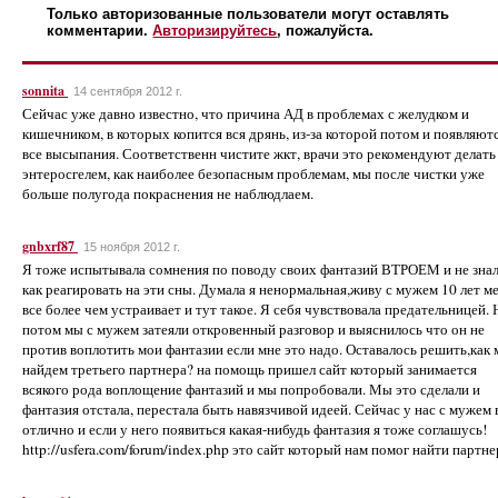
Только авторизованные пользователи могут оставлять
комментарии.
Авторизируйтесь
, пожалуйста.
sonnita
14 сентября 2012 г.
Сейчас уже давно известно, что причина АД в проблемах с желудком и
кишечником, в которых копится вся дрянь, из-за которой потом и появляют
все высыпания. Соответственн чистите жкт, врачи это рекомендуют делать
энтеросгелем, как наиболее безопасным проблемам, мы после чистки уже
больше полугода покраснения не наблюдлаем.
gnbxrf87
15 ноября 2012 г.
Я тоже испытывала сомнения по поводу своих фантазий ВТРОЕМ и не зна
как реагировать на эти сны. Думала я ненормальная,живу с мужем 10 лет м
все более чем устраивает и тут такое. Я себя чувствовала предательницей. 
потом мы с мужем затеяли откровенный разговор и выяснилось что он не
против воплотить мои фантазии если мне это надо. Оставалось решить,как
найдем третьего партнера? на помощь пришел сайт который занимается
всякого рода воплощение фантазий и мы попробовали. Мы это сделали и
фантазия отстала, перестала быть навязчивой идеей. Сейчас у нас с мужем 
отлично и если у него появиться какая-нибудь фантазия я тоже соглашусь!
http://usfera.com/forum/index.php это сайт который нам помог найти партне