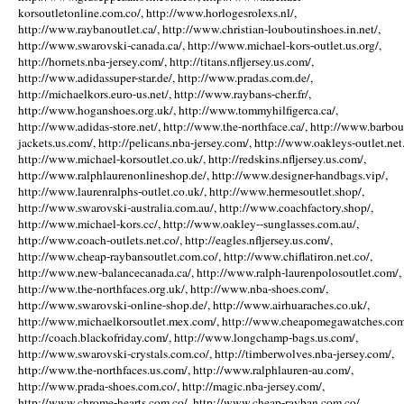
korsoutletonline.com.co/, http://www.horlogesrolexs.nl/,
http://www.raybanoutlet.ca/, http://www.christian-louboutinshoes.in.net/,
http://www.swarovski-canada.ca/, http://www.michael-kors-outlet.us.org/,
http://hornets.nba-jersey.com/, http://titans.nfljersey.us.com/,
http://www.adidassuper-star.de/, http://www.pradas.com.de/,
http://michaelkors.euro-us.net/, http://www.raybans-cher.fr/,
http://www.hoganshoes.org.uk/, http://www.tommyhilfigerca.ca/,
http://www.adidas-store.net/, http://www.the-northface.ca/, http://www.barbou
jackets.us.com/, http://pelicans.nba-jersey.com/, http://www.oakleys-outlet.net.
http://www.michael-korsoutlet.co.uk/, http://redskins.nfljersey.us.com/,
http://www.ralphlaurenonlineshop.de/, http://www.designer-handbags.vip/,
http://www.laurenralphs-outlet.co.uk/, http://www.hermesoutlet.shop/,
http://www.swarovski-australia.com.au/, http://www.coachfactory.shop/,
http://www.michael-kors.cc/, http://www.oakley--sunglasses.com.au/,
http://www.coach-outlets.net.co/, http://eagles.nfljersey.us.com/,
http://www.cheap-raybansoutlet.com.co/, http://www.chiflatiron.net.co/,
http://www.new-balancecanada.ca/, http://www.ralph-laurenpolosoutlet.com/,
http://www.the-northfaces.org.uk/, http://www.nba-shoes.com/,
http://www.swarovski-online-shop.de/, http://www.airhuaraches.co.uk/,
http://www.michaelkorsoutlet.mex.com/, http://www.cheapomegawatches.com
http://coach.blackofriday.com/, http://www.longchamp-bags.us.com/,
http://www.swarovski-crystals.com.co/, http://timberwolves.nba-jersey.com/,
http://www.the-northfaces.us.com/, http://www.ralphlauren-au.com/,
http://www.prada-shoes.com.co/, http://magic.nba-jersey.com/,
http://www.chrome-hearts.com.co/, http://www.cheap-rayban.com.co/,