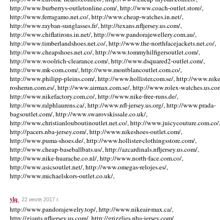
http://www.burberrys-outletonline.com/, http://www.coach-outlet.store/,
http://www.ferragamo.net.co/, http://www.cheap-watches.in.net/,
http://www.rayban-sunglasses.fr/, http://texans.nfljersey.us.com/,
http://www.chiflatirons.in.net/, http://www.pandorajewellery.com.au/,
http://www.timberlandshoes.net.co/, http://www.the-northfacejackets.net.co/,
http://www.cheapshoes.net.co/, http://www.tommyhilfigersoutlet.com/,
http://www.woolrich-clearance.com/, http://www.dsquared2-outlet.com/,
http://www.mk-com.com/, http://www.montblancoutlet.com.co/,
http://www.philipp-pleins.com/, http://www.hollister.com.se/, http://www.nike
rosherun.com.es/, http://www.airmax.com.se/, http://www.rolex-watches.us.co
http://www.nikefactory.com.co/, http://www.nike-free-runs.de/,
http://www.ralphlaurens.ca/, http://www.nfl-jersey.us.org/, http://www.prada-
bagsoutlet.com/, http://www.swarovskissale.co.uk/,
http://www.christianlouboutinoutlet.net.co/, http://www.juicycouture.com.co/
http://pacers.nba-jersey.com/, http://www.nikeshoes-outlet.com/,
http://www.puma-shoes.de/, http://www.hollister-clothingsstore.com/,
http://www.cheap-baseballbats.us/, http://azcardinals.nfljersey.us.com/,
http://www.nike-huarache.co.nl/, http://www.north-face.com.co/,
http://www.asicsoutlet.net/, http://www.omegas-relojes.es/,
http://www.michaelskors-outlet.co.uk/,
ylq
22 июля 2017 г.
http://www.pandorajewelry.top/, http://www.nikeair-max.ca/,
http://giants.nfljersey.us.com/, http://grizzlies.nba-jersey.com/,