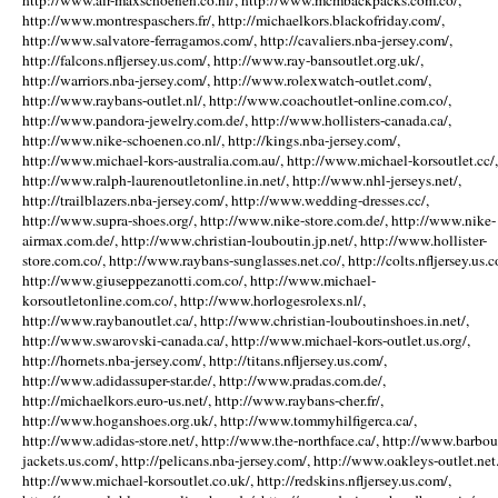
http://www.air-maxschoenen.co.nl/, http://www.mcmbackpacks.com.co/,
http://www.montrespaschers.fr/, http://michaelkors.blackofriday.com/,
http://www.salvatore-ferragamos.com/, http://cavaliers.nba-jersey.com/,
http://falcons.nfljersey.us.com/, http://www.ray-bansoutlet.org.uk/,
http://warriors.nba-jersey.com/, http://www.rolexwatch-outlet.com/,
http://www.raybans-outlet.nl/, http://www.coachoutlet-online.com.co/,
http://www.pandora-jewelry.com.de/, http://www.hollisters-canada.ca/,
http://www.nike-schoenen.co.nl/, http://kings.nba-jersey.com/,
http://www.michael-kors-australia.com.au/, http://www.michael-korsoutlet.cc/,
http://www.ralph-laurenoutletonline.in.net/, http://www.nhl-jerseys.net/,
http://trailblazers.nba-jersey.com/, http://www.wedding-dresses.cc/,
http://www.supra-shoes.org/, http://www.nike-store.com.de/, http://www.nike-
airmax.com.de/, http://www.christian-louboutin.jp.net/, http://www.hollister-
store.com.co/, http://www.raybans-sunglasses.net.co/, http://colts.nfljersey.us.c
http://www.giuseppezanotti.com.co/, http://www.michael-
korsoutletonline.com.co/, http://www.horlogesrolexs.nl/,
http://www.raybanoutlet.ca/, http://www.christian-louboutinshoes.in.net/,
http://www.swarovski-canada.ca/, http://www.michael-kors-outlet.us.org/,
http://hornets.nba-jersey.com/, http://titans.nfljersey.us.com/,
http://www.adidassuper-star.de/, http://www.pradas.com.de/,
http://michaelkors.euro-us.net/, http://www.raybans-cher.fr/,
http://www.hoganshoes.org.uk/, http://www.tommyhilfigerca.ca/,
http://www.adidas-store.net/, http://www.the-northface.ca/, http://www.barbou
jackets.us.com/, http://pelicans.nba-jersey.com/, http://www.oakleys-outlet.net.
http://www.michael-korsoutlet.co.uk/, http://redskins.nfljersey.us.com/,