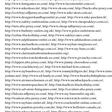
http://www.ferragamos.us.com/, http://www.lacosteoutlet.com.co/,
http://www.nikeshoes.de/, http://www.ok-em.com/, http://bucks.nba-jersey.com
http://cowboys.nfljersey.us.com/, http://www.nike-skors.com.se/,
http://www.designer-handbagsoutlet.us.com/, http://www.nike-paschers.fr/,
http://www.oakley-outletonline.com.co/, http://www.cheapoakleys.com.co/,
http://nets.nba-jersey.com/, http://www.cheap-mlbjerseys.us.com/,
http://www.burberry-outlets.org.uk/, http://www.polos-outletstore.net/,
http://celine.blackofriday.com/, http://www.oakleys.mex.com/,
http://www.ralphlaurens-outlet.co.uk/, http://www.adidasshoes.com.se/,
http://www.michaelkors.com.de/, http://www.rayban-sunglasses.co/,
http://www.replica-handbags.com.co/, http://www.ray-bans.co.uk/,
http://www.christianlouboutinshoesoutlet.org/,
http://www.rolexwatchesforsale.us.com/, http://www.givenchy.com.co/,
http://clippers.nba-jersey.com/, http://www.jimmy-choosshoes.com/,
http://www.coachfactory.cc/, http://www.michael-kors.com.es/,
http://www.raybansbocco.it/, http://www.tommyhilfigers.de/, http://www.retro
jordans.net/, http://www.ed-hardy.us.com/, http://www.beatsbydrdrephone.com
http://www.air-maxschoenen.co.nl/, http://www.mcmbackpacks.com.co/,
http://www.montrespaschers.fr/, http://michaelkors.blackofriday.com/,
http://www.salvatore-ferragamos.com/, http://cavaliers.nba-jersey.com/,
http://falcons.nfljersey.us.com/, http://www.ray-bansoutlet.org.uk/,
http://warriors.nba-jersey.com/, http://www.rolexwatch-outlet.com/,
http://www.raybans-outlet.nl/, http://www.coachoutlet-online.com.co/,
http://www.pandora-jewelry.com.de/, http://www.hollisters-canada.ca/,
http://www.nike-schoenen.co.nl/, http://kings.nba-jersey.com/,