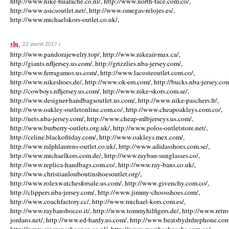
http://www.nike-huarache.co.nl/, http://www.north-face.com.co/,
http://www.asicsoutlet.net/, http://www.omegas-relojes.es/,
http://www.michaelskors-outlet.co.uk/,
ylq
22 июля 2017 г.
http://www.pandorajewelry.top/, http://www.nikeair-max.ca/,
http://giants.nfljersey.us.com/, http://grizzlies.nba-jersey.com/,
http://www.ferragamos.us.com/, http://www.lacosteoutlet.com.co/,
http://www.nikeshoes.de/, http://www.ok-em.com/, http://bucks.nba-jersey.com
http://cowboys.nfljersey.us.com/, http://www.nike-skors.com.se/,
http://www.designer-handbagsoutlet.us.com/, http://www.nike-paschers.fr/,
http://www.oakley-outletonline.com.co/, http://www.cheapoakleys.com.co/,
http://nets.nba-jersey.com/, http://www.cheap-mlbjerseys.us.com/,
http://www.burberry-outlets.org.uk/, http://www.polos-outletstore.net/,
http://celine.blackofriday.com/, http://www.oakleys.mex.com/,
http://www.ralphlaurens-outlet.co.uk/, http://www.adidasshoes.com.se/,
http://www.michaelkors.com.de/, http://www.rayban-sunglasses.co/,
http://www.replica-handbags.com.co/, http://www.ray-bans.co.uk/,
http://www.christianlouboutinshoesoutlet.org/,
http://www.rolexwatchesforsale.us.com/, http://www.givenchy.com.co/,
http://clippers.nba-jersey.com/, http://www.jimmy-choosshoes.com/,
http://www.coachfactory.cc/, http://www.michael-kors.com.es/,
http://www.raybansbocco.it/, http://www.tommyhilfigers.de/, http://www.retro
jordans.net/, http://www.ed-hardy.us.com/, http://www.beatsbydrdrephone.com