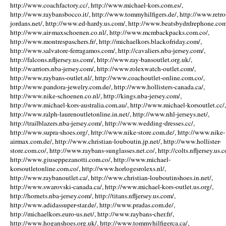
http://www.coachfactory.cc/, http://www.michael-kors.com.es/,
http://www.raybansbocco.it/, http://www.tommyhilfigers.de/, http://www.retro
jordans.net/, http://www.ed-hardy.us.com/, http://www.beatsbydrdrephone.com
http://www.air-maxschoenen.co.nl/, http://www.mcmbackpacks.com.co/,
http://www.montrespaschers.fr/, http://michaelkors.blackofriday.com/,
http://www.salvatore-ferragamos.com/, http://cavaliers.nba-jersey.com/,
http://falcons.nfljersey.us.com/, http://www.ray-bansoutlet.org.uk/,
http://warriors.nba-jersey.com/, http://www.rolexwatch-outlet.com/,
http://www.raybans-outlet.nl/, http://www.coachoutlet-online.com.co/,
http://www.pandora-jewelry.com.de/, http://www.hollisters-canada.ca/,
http://www.nike-schoenen.co.nl/, http://kings.nba-jersey.com/,
http://www.michael-kors-australia.com.au/, http://www.michael-korsoutlet.cc/,
http://www.ralph-laurenoutletonline.in.net/, http://www.nhl-jerseys.net/,
http://trailblazers.nba-jersey.com/, http://www.wedding-dresses.cc/,
http://www.supra-shoes.org/, http://www.nike-store.com.de/, http://www.nike-
airmax.com.de/, http://www.christian-louboutin.jp.net/, http://www.hollister-
store.com.co/, http://www.raybans-sunglasses.net.co/, http://colts.nfljersey.us.c
http://www.giuseppezanotti.com.co/, http://www.michael-
korsoutletonline.com.co/, http://www.horlogesrolexs.nl/,
http://www.raybanoutlet.ca/, http://www.christian-louboutinshoes.in.net/,
http://www.swarovski-canada.ca/, http://www.michael-kors-outlet.us.org/,
http://hornets.nba-jersey.com/, http://titans.nfljersey.us.com/,
http://www.adidassuper-star.de/, http://www.pradas.com.de/,
http://michaelkors.euro-us.net/, http://www.raybans-cher.fr/,
http://www.hoganshoes.org.uk/, http://www.tommyhilfigerca.ca/,