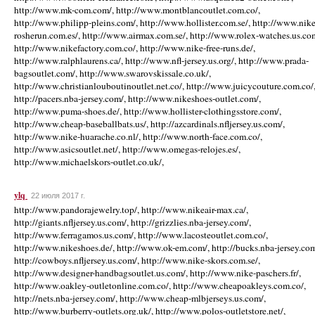
http://www.mk-com.com/, http://www.montblancoutlet.com.co/,
http://www.philipp-pleins.com/, http://www.hollister.com.se/, http://www.nike
rosherun.com.es/, http://www.airmax.com.se/, http://www.rolex-watches.us.co
http://www.nikefactory.com.co/, http://www.nike-free-runs.de/,
http://www.ralphlaurens.ca/, http://www.nfl-jersey.us.org/, http://www.prada-
bagsoutlet.com/, http://www.swarovskissale.co.uk/,
http://www.christianlouboutinoutlet.net.co/, http://www.juicycouture.com.co/
http://pacers.nba-jersey.com/, http://www.nikeshoes-outlet.com/,
http://www.puma-shoes.de/, http://www.hollister-clothingsstore.com/,
http://www.cheap-baseballbats.us/, http://azcardinals.nfljersey.us.com/,
http://www.nike-huarache.co.nl/, http://www.north-face.com.co/,
http://www.asicsoutlet.net/, http://www.omegas-relojes.es/,
http://www.michaelskors-outlet.co.uk/,
ylq
22 июля 2017 г.
http://www.pandorajewelry.top/, http://www.nikeair-max.ca/,
http://giants.nfljersey.us.com/, http://grizzlies.nba-jersey.com/,
http://www.ferragamos.us.com/, http://www.lacosteoutlet.com.co/,
http://www.nikeshoes.de/, http://www.ok-em.com/, http://bucks.nba-jersey.com
http://cowboys.nfljersey.us.com/, http://www.nike-skors.com.se/,
http://www.designer-handbagsoutlet.us.com/, http://www.nike-paschers.fr/,
http://www.oakley-outletonline.com.co/, http://www.cheapoakleys.com.co/,
http://nets.nba-jersey.com/, http://www.cheap-mlbjerseys.us.com/,
http://www.burberry-outlets.org.uk/, http://www.polos-outletstore.net/,