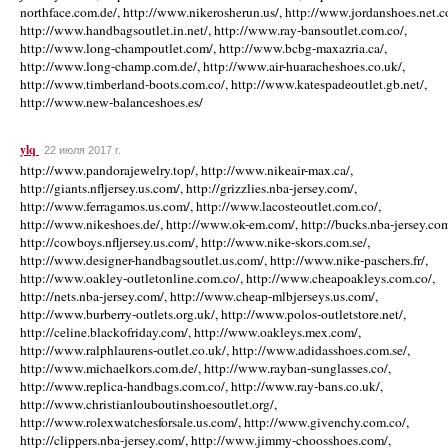
ylq
22 июля 2017 г.
http://www.pandorajewelry.top/, http://www.nikeair-max.ca/,
http://giants.nfljersey.us.com/, http://grizzlies.nba-jersey.com/,
http://www.ferragamos.us.com/, http://www.lacosteoutlet.com.co/,
http://www.nikeshoes.de/, http://www.ok-em.com/, http://bucks.nba-jersey.com
http://cowboys.nfljersey.us.com/, http://www.nike-skors.com.se/,
http://www.designer-handbagsoutlet.us.com/, http://www.nike-paschers.fr/,
http://www.oakley-outletonline.com.co/, http://www.cheapoakleys.com.co/,
http://nets.nba-jersey.com/, http://www.cheap-mlbjerseys.us.com/,
http://www.burberry-outlets.org.uk/, http://www.polos-outletstore.net/,
http://celine.blackofriday.com/, http://www.oakleys.mex.com/,
http://www.ralphlaurens-outlet.co.uk/, http://www.adidasshoes.com.se/,
http://www.michaelkors.com.de/, http://www.rayban-sunglasses.co/,
http://www.replica-handbags.com.co/, http://www.ray-bans.co.uk/,
http://www.christianlouboutinshoesoutlet.org/,
http://www.rolexwatchesforsale.us.com/, http://www.givenchy.com.co/,
http://clippers.nba-jersey.com/, http://www.jimmy-choosshoes.com/,