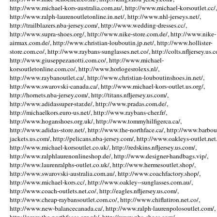
http://www.michael-kors-australia.com.au/, http://www.michael-korsoutlet.cc/,
http://www.ralph-laurenoutletonline.in.net/, http://www.nhl-jerseys.net/,
http://trailblazers.nba-jersey.com/, http://www.wedding-dresses.cc/,
http://www.supra-shoes.org/, http://www.nike-store.com.de/, http://www.nike-
airmax.com.de/, http://www.christian-louboutin.jp.net/, http://www.hollister-
store.com.co/, http://www.raybans-sunglasses.net.co/, http://colts.nfljersey.us.c
http://www.giuseppezanotti.com.co/, http://www.michael-
korsoutletonline.com.co/, http://www.horlogesrolexs.nl/,
http://www.raybanoutlet.ca/, http://www.christian-louboutinshoes.in.net/,
http://www.swarovski-canada.ca/, http://www.michael-kors-outlet.us.org/,
http://hornets.nba-jersey.com/, http://titans.nfljersey.us.com/,
http://www.adidassuper-star.de/, http://www.pradas.com.de/,
http://michaelkors.euro-us.net/, http://www.raybans-cher.fr/,
http://www.hoganshoes.org.uk/, http://www.tommyhilfigerca.ca/,
http://www.adidas-store.net/, http://www.the-northface.ca/, http://www.barbou
jackets.us.com/, http://pelicans.nba-jersey.com/, http://www.oakleys-outlet.net.
http://www.michael-korsoutlet.co.uk/, http://redskins.nfljersey.us.com/,
http://www.ralphlaurenonlineshop.de/, http://www.designer-handbags.vip/,
http://www.laurenralphs-outlet.co.uk/, http://www.hermesoutlet.shop/,
http://www.swarovski-australia.com.au/, http://www.coachfactory.shop/,
http://www.michael-kors.cc/, http://www.oakley--sunglasses.com.au/,
http://www.coach-outlets.net.co/, http://eagles.nfljersey.us.com/,
http://www.cheap-raybansoutlet.com.co/, http://www.chiflatiron.net.co/,
http://www.new-balancecanada.ca/, http://www.ralph-laurenpolosoutlet.com/,