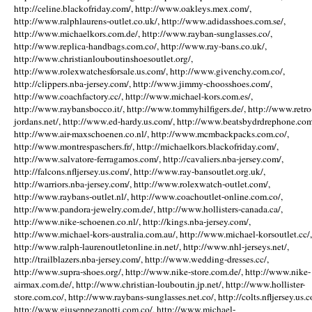
http://celine.blackofriday.com/, http://www.oakleys.mex.com/,
http://www.ralphlaurens-outlet.co.uk/, http://www.adidasshoes.com.se/,
http://www.michaelkors.com.de/, http://www.rayban-sunglasses.co/,
http://www.replica-handbags.com.co/, http://www.ray-bans.co.uk/,
http://www.christianlouboutinshoesoutlet.org/,
http://www.rolexwatchesforsale.us.com/, http://www.givenchy.com.co/,
http://clippers.nba-jersey.com/, http://www.jimmy-choosshoes.com/,
http://www.coachfactory.cc/, http://www.michael-kors.com.es/,
http://www.raybansbocco.it/, http://www.tommyhilfigers.de/, http://www.retro
jordans.net/, http://www.ed-hardy.us.com/, http://www.beatsbydrdrephone.com
http://www.air-maxschoenen.co.nl/, http://www.mcmbackpacks.com.co/,
http://www.montrespaschers.fr/, http://michaelkors.blackofriday.com/,
http://www.salvatore-ferragamos.com/, http://cavaliers.nba-jersey.com/,
http://falcons.nfljersey.us.com/, http://www.ray-bansoutlet.org.uk/,
http://warriors.nba-jersey.com/, http://www.rolexwatch-outlet.com/,
http://www.raybans-outlet.nl/, http://www.coachoutlet-online.com.co/,
http://www.pandora-jewelry.com.de/, http://www.hollisters-canada.ca/,
http://www.nike-schoenen.co.nl/, http://kings.nba-jersey.com/,
http://www.michael-kors-australia.com.au/, http://www.michael-korsoutlet.cc/,
http://www.ralph-laurenoutletonline.in.net/, http://www.nhl-jerseys.net/,
http://trailblazers.nba-jersey.com/, http://www.wedding-dresses.cc/,
http://www.supra-shoes.org/, http://www.nike-store.com.de/, http://www.nike-
airmax.com.de/, http://www.christian-louboutin.jp.net/, http://www.hollister-
store.com.co/, http://www.raybans-sunglasses.net.co/, http://colts.nfljersey.us.c
http://www.giuseppezanotti.com.co/, http://www.michael-