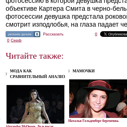
фотосессию в которой девушка предст
объективе Картера Смита в черно-белы
фотосессии девушка предстала роковой
смотрит изподлобья, на глаза падает че
Рассказать
0
рассказать друзьям
0
Серф
Читайте также:
МОДА КАК
МАМОЧКИ
СРАВНИТЕЛЬНЫЙ АНАЛИЗ
Наталья Гольденберг беременна.
Alexander McQueen. До и после…