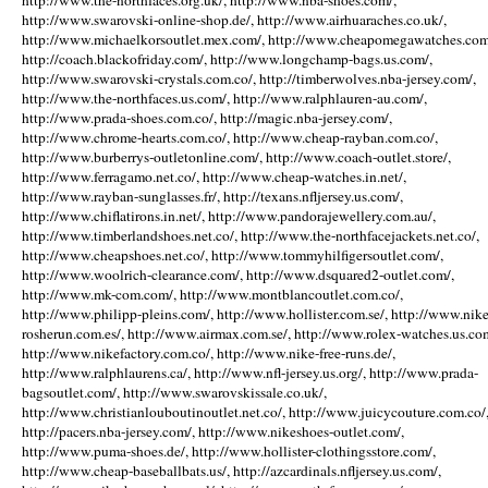
http://www.the-northfaces.org.uk/, http://www.nba-shoes.com/,
http://www.swarovski-online-shop.de/, http://www.airhuaraches.co.uk/,
http://www.michaelkorsoutlet.mex.com/, http://www.cheapomegawatches.com
http://coach.blackofriday.com/, http://www.longchamp-bags.us.com/,
http://www.swarovski-crystals.com.co/, http://timberwolves.nba-jersey.com/,
http://www.the-northfaces.us.com/, http://www.ralphlauren-au.com/,
http://www.prada-shoes.com.co/, http://magic.nba-jersey.com/,
http://www.chrome-hearts.com.co/, http://www.cheap-rayban.com.co/,
http://www.burberrys-outletonline.com/, http://www.coach-outlet.store/,
http://www.ferragamo.net.co/, http://www.cheap-watches.in.net/,
http://www.rayban-sunglasses.fr/, http://texans.nfljersey.us.com/,
http://www.chiflatirons.in.net/, http://www.pandorajewellery.com.au/,
http://www.timberlandshoes.net.co/, http://www.the-northfacejackets.net.co/,
http://www.cheapshoes.net.co/, http://www.tommyhilfigersoutlet.com/,
http://www.woolrich-clearance.com/, http://www.dsquared2-outlet.com/,
http://www.mk-com.com/, http://www.montblancoutlet.com.co/,
http://www.philipp-pleins.com/, http://www.hollister.com.se/, http://www.nike
rosherun.com.es/, http://www.airmax.com.se/, http://www.rolex-watches.us.co
http://www.nikefactory.com.co/, http://www.nike-free-runs.de/,
http://www.ralphlaurens.ca/, http://www.nfl-jersey.us.org/, http://www.prada-
bagsoutlet.com/, http://www.swarovskissale.co.uk/,
http://www.christianlouboutinoutlet.net.co/, http://www.juicycouture.com.co/
http://pacers.nba-jersey.com/, http://www.nikeshoes-outlet.com/,
http://www.puma-shoes.de/, http://www.hollister-clothingsstore.com/,
http://www.cheap-baseballbats.us/, http://azcardinals.nfljersey.us.com/,