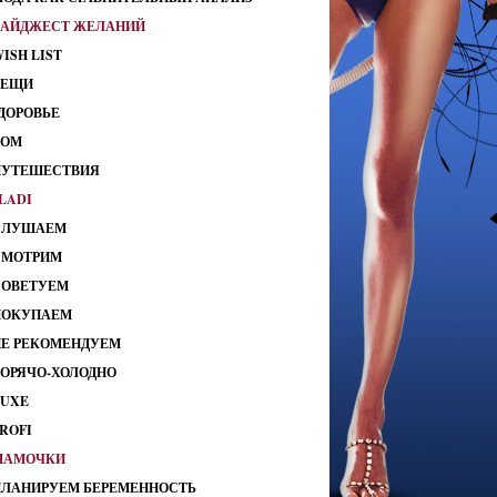
ДАЙДЖЕСТ ЖЕЛАНИЙ
ISH LIST
ВЕЩИ
ДОРОВЬЕ
ДОМ
ПУТЕШЕСТВИЯ
LADI
СЛУШАЕМ
СМОТРИМ
СОВЕТУЕМ
ПОКУПАЕМ
НЕ РЕКОМЕНДУЕМ
ГОРЯЧО-ХОЛОДНО
LUXE
ROFI
МАМОЧКИ
ПЛАНИРУЕМ БЕРЕМЕННОСТЬ