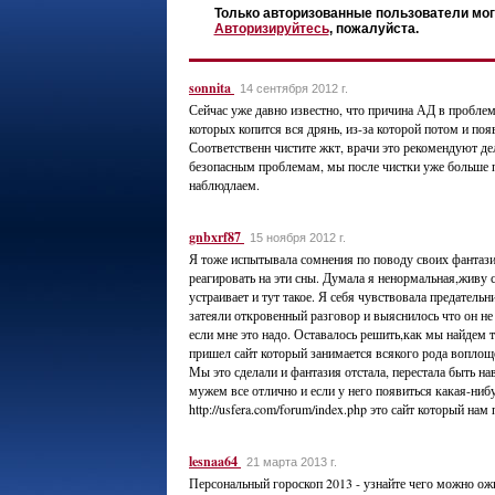
Только авторизованные пользователи мог
Авторизируйтесь
, пожалуйста.
sonnita
14 сентября 2012 г.
Сейчас уже давно известно, что причина АД в пробле
которых копится вся дрянь, из-за которой потом и по
Соответственн чистите жкт, врачи это рекомендуют де
безопасным проблемам, мы после чистки уже больше 
наблюдлаем.
gnbxrf87
15 ноября 2012 г.
Я тоже испытывала сомнения по поводу своих фантаз
реагировать на эти сны. Думала я ненормальная,живу 
устраивает и тут такое. Я себя чувствовала предател
затеяли откровенный разговор и выяснилось что он не
если мне это надо. Оставалось решить,как мы найдем 
пришел сайт который занимается всякого рода воплощ
Мы это сделали и фантазия отстала, перестала быть нав
мужем все отлично и если у него появиться какая-ниб
http://usfera.com/forum/index.php это сайт который нам
lesnaa64
21 марта 2013 г.
Персональный гороскоп 2013 - узнайте чего можно ожид