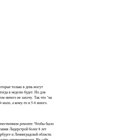
которые только в день могут
 тогда в неделю будет. Но для
том ничего не захочу. Так что "на
4 мало, а кому-то и 5-6 много.
качественном ремонте. Чтобы было
пания Лидерстрой более 8 лет
рбурге и Ленинградской области.
быстро отремонтируют. Их сайт