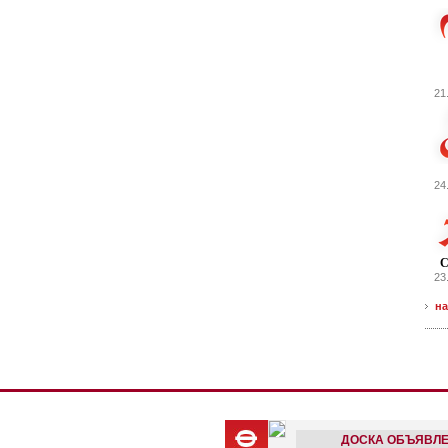
21
24
С
23
на
ДОСКА ОБЪЯВЛ