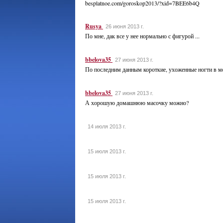
besplatnoe.com/goroskop2013/?xid=7BEE6b4Q
Rusya
26 июня 2013 г.
По мне, дак все у нее нормально с фигурой ...
bbelova35
27 июня 2013 г.
По последним данным короткие, ухоженные ногти в м
bbelova35
27 июня 2013 г.
А хорошую домашнюю масочку можно?
14 июля 2013 г.
15 июля 2013 г.
15 июля 2013 г.
15 июля 2013 г.