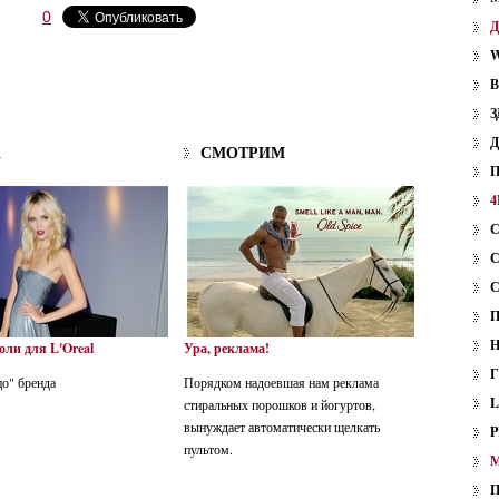
0
W
З
K
СМОТРИМ
4
ли для L'Oreal
Ура, реклама!
о" бренда
Порядком надоевшая нам реклама
стиральных порошков и йогуртов,
вынуждает автоматически щелкать
P
пультом.