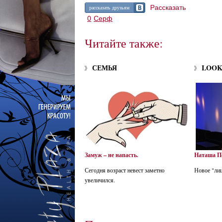
Рассказать
рассказать друзьям
0
Серф
Читайте также:
СЕМЬЯ
LOO
Замуж – не напасть.
Наташа По
Сегодня возраст невест заметно
Новое "лиц
увеличился.