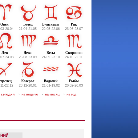
Овен
Телец
Близнецы
Рак
.03-20.04
21.04-21.05
22.05-22.06
23.06-23.07
Лев
Дева
Весы
Скорпион
.07-24.08
25.08-23.09
24.09-23.10
24.10-22.11
трелец
Козерог
Водолей
Рыбы
.11-22.12
23.12-20.01
21.01-19.02
20.02-20.03
 сегодня
на неделю
на месяц
на год
ЕНИЙ