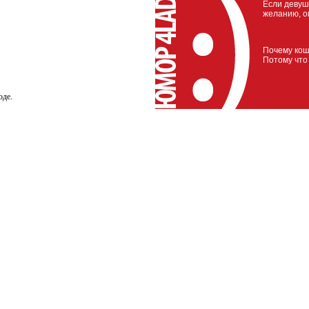
Если девуш
желанию, о
Почему кош
Потому что
оде.