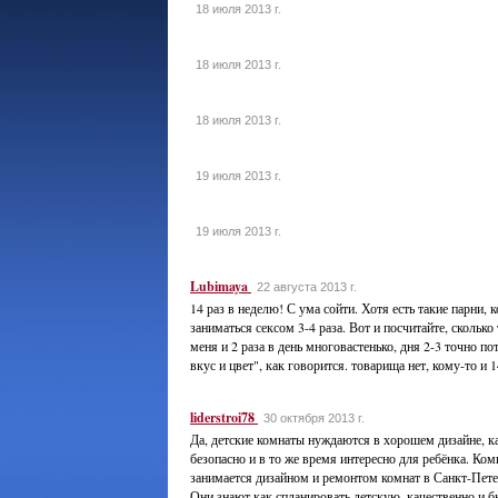
18 июля 2013 г.
18 июля 2013 г.
18 июля 2013 г.
19 июля 2013 г.
19 июля 2013 г.
Lubimaya
22 августа 2013 г.
14 раз в неделю! С ума сойти. Хотя есть такие парни, 
заниматься сексом 3-4 раза. Вот и посчитайте, сколько
меня и 2 раза в день многовастенько, дня 2-3 точно по
вкус и цвет", как говорится. товарища нет, кому-то и 1
liderstroi78
30 октября 2013 г.
Да, детские комнаты нуждаются в хорошем дизайне, 
безопасно и в то же время интересно для ребёнка. Ком
занимается дизайном и ремонтом комнат в Санкт-Пете
Они знают как спланировать детскую, качественно и 