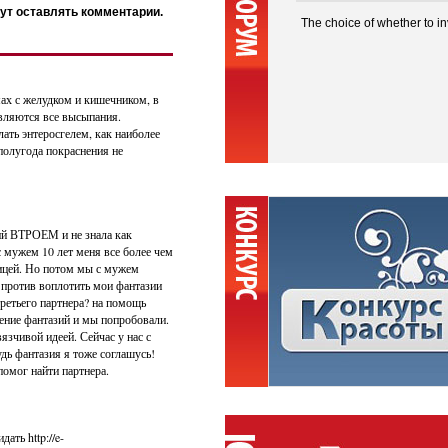
ут оставлять комментарии.
The choice of whether to in
мах с желудком и кишечником, в
являются все высыпания.
лать энтеросгелем, как наиболее
полугода покраснения не
ий ВТРОЕМ и не знала как
с мужем 10 лет меня все более чем
ьницей. Но потом мы с мужем
 против воплотить мои фантазии
третьего партнера? на помощь
ение фантазий и мы попробовали.
язчивой идеей. Сейчас у нас с
удь фантазия я тоже соглашусь!
 помог найти партнера.
ать http://e-