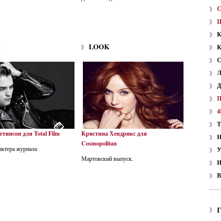
K
LOOK
4
ттинсон для Total Film
Кристина Хендрикс для
Cosmopolitan
актера журнала
У
Мартовский выпуск.
В