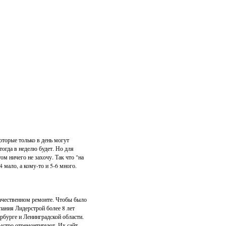
которые только в день могут
 тогда в неделю будет. Но для
том ничего не захочу. Так что "на
4 мало, а кому-то и 5-6 много.
качественном ремонте. Чтобы было
пания Лидерстрой более 8 лет
рбурге и Ленинградской области.
быстро отремонтируют. Их сайт