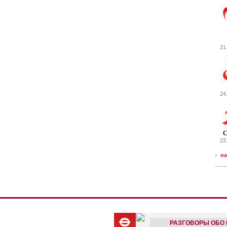
21
24
С
23
на
РАЗГОВОРЫ ОБО