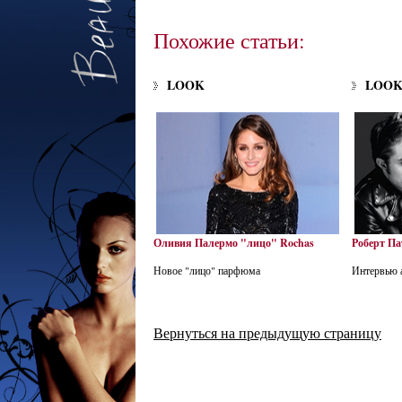
Похожие статьи:
LOOK
LOO
Оливия Палермо "лицо" Rochas
Роберт Па
Новое "лицо" парфюма
Интервью 
Вернуться на предыдущую страницу