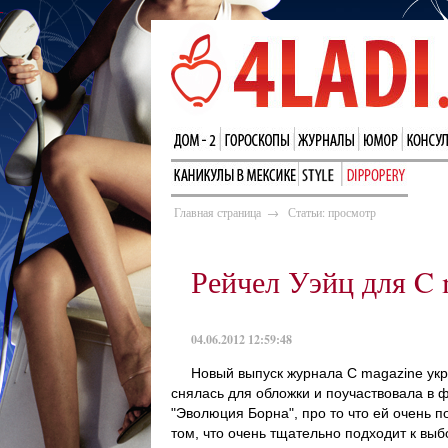
Главная страница
→
Статьи: просмотр
Рейчел Уэйц для C 
04.06.2012 12:59:48
Новый выпуск журнала C magazine укра
снялась для обложки и поучаствовала в ф
"Эволюция Борна", про то что ей очень 
том, что очень тщательно подходит к выб