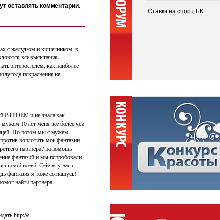
ут оставлять комментарии.
Ставки на спорт, БК
мах с желудком и кишечником, в
являются все высыпания.
лать энтеросгелем, как наиболее
полугода покраснения не
ий ВТРОЕМ и не знала как
с мужем 10 лет меня все более чем
ьницей. Но потом мы с мужем
 против воплотить мои фантазии
третьего партнера? на помощь
ение фантазий и мы попробовали.
язчивой идеей. Сейчас у нас с
удь фантазия я тоже соглашусь!
 помог найти партнера.
ать http://e-