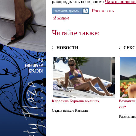
распределять свое время.
Читать полнос
Рассказать
рассказать друзьям
0
Серф
Читайте также:
НОВОСТИ
СЕКС
Каролина Куркова в каннах
Возможен 
сне?
Отдых на яхте Кавалли
Рассказыва