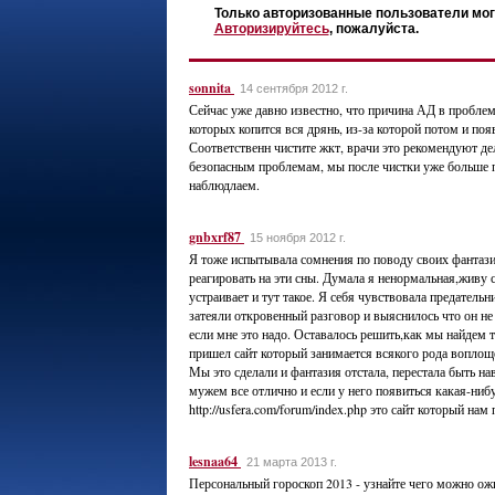
Только авторизованные пользователи мог
Авторизируйтесь
, пожалуйста.
sonnita
14 сентября 2012 г.
Сейчас уже давно известно, что причина АД в пробле
которых копится вся дрянь, из-за которой потом и по
Соответственн чистите жкт, врачи это рекомендуют де
безопасным проблемам, мы после чистки уже больше 
наблюдлаем.
gnbxrf87
15 ноября 2012 г.
Я тоже испытывала сомнения по поводу своих фантаз
реагировать на эти сны. Думала я ненормальная,живу 
устраивает и тут такое. Я себя чувствовала предател
затеяли откровенный разговор и выяснилось что он не
если мне это надо. Оставалось решить,как мы найдем 
пришел сайт который занимается всякого рода воплощ
Мы это сделали и фантазия отстала, перестала быть нав
мужем все отлично и если у него появиться какая-ниб
http://usfera.com/forum/index.php это сайт который нам
lesnaa64
21 марта 2013 г.
Персональный гороскоп 2013 - узнайте чего можно ожид