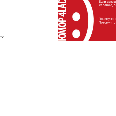
Если девуш
желанию, о
Почему кош
Потому что
оде.