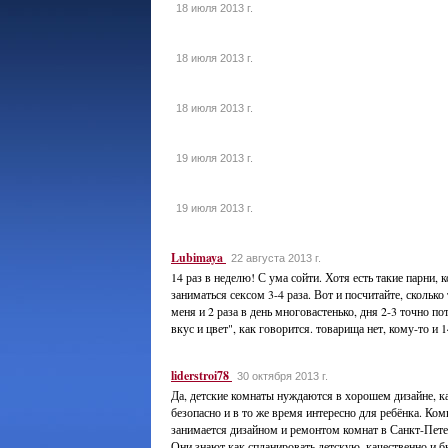
18 июля 2013 г.
18 июля 2013 г.
18 июля 2013 г.
19 июля 2013 г.
19 июля 2013 г.
Lubimaya
22 августа 2013 г.
14 раз в неделю! С ума сойти. Хотя есть такие парни, 
заниматься сексом 3-4 раза. Вот и посчитайте, сколько
меня и 2 раза в день многовастенько, дня 2-3 точно по
вкус и цвет", как говорится. товарища нет, кому-то и 1
liderstroi78
30 октября 2013 г.
Да, детские комнаты нуждаются в хорошем дизайне, 
безопасно и в то же время интересно для ребёнка. Ком
занимается дизайном и ремонтом комнат в Санкт-Пете
Они знают как спланировать детскую, качественно и 