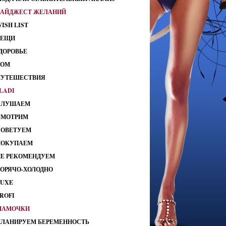
ДАЙДЖЕСТ ЖЕЛАНИЙ
ISH LIST
ВЕЩИ
ДОРОВЬЕ
ДОМ
ПУТЕШЕСТВИЯ
LADI
СЛУШАЕМ
СМОТРИМ
СОВЕТУЕМ
ПОКУПАЕМ
НЕ РЕКОМЕНДУЕМ
ГОРЯЧО-ХОЛОДНО
LUXE
ROFI
МАМОЧКИ
ПЛАНИРУЕМ БЕРЕМЕННОСТЬ