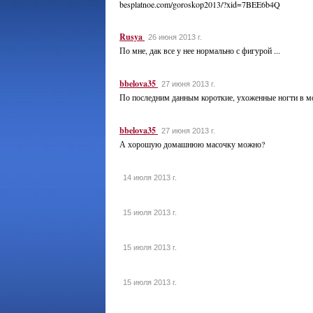
besplatnoe.com/goroskop2013/?xid=7BEE6b4Q
Rusya
26 июня 2013 г.
По мне, дак все у нее нормально с фигурой ...
bbelova35
27 июня 2013 г.
По последним данным короткие, ухоженные ногти в м
bbelova35
27 июня 2013 г.
А хорошую домашнюю масочку можно?
14 июля 2013 г.
15 июля 2013 г.
15 июля 2013 г.
15 июля 2013 г.