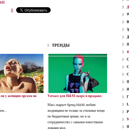
тью
0
W
З
ТРЕНДЫ
4
ли у женщин оргазм во
Versace для H&M скоро в продаже.
Масс-маркет бренд H&M любим
ем...
модницами не только за стильные вещи
P
по бюджетным ценам, но и за
сотрудничество с самыми известными
домами мод.