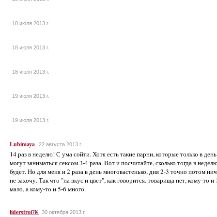
18 июля 2013 г.
18 июля 2013 г.
18 июля 2013 г.
19 июля 2013 г.
19 июля 2013 г.
Lubimaya
22 августа 2013 г.
14 раз в неделю! С ума сойти. Хотя есть такие парни, которые только в день
могут заниматься сексом 3-4 раза. Вот и посчитайте, сколько тогда в недел
будет. Но для меня и 2 раза в день многовастенько, дня 2-3 точно потом ни
не захочу. Так что "на вкус и цвет", как говорится. товарища нет, кому-то и 
мало, а кому-то и 5-6 много.
liderstroi78
30 октября 2013 г.