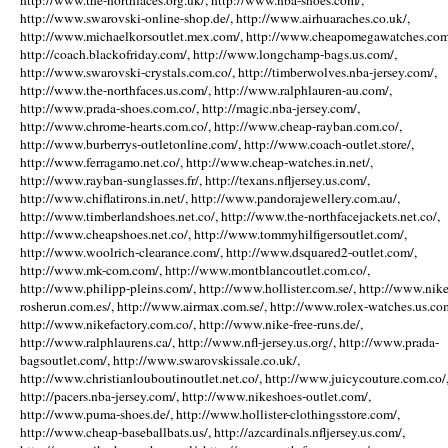
http://www.the-northfaces.org.uk/, http://www.nba-shoes.com/,
http://www.swarovski-online-shop.de/, http://www.airhuaraches.co.uk/,
http://www.michaelkorsoutlet.mex.com/, http://www.cheapomegawatches.com
http://coach.blackofriday.com/, http://www.longchamp-bags.us.com/,
http://www.swarovski-crystals.com.co/, http://timberwolves.nba-jersey.com/,
http://www.the-northfaces.us.com/, http://www.ralphlauren-au.com/,
http://www.prada-shoes.com.co/, http://magic.nba-jersey.com/,
http://www.chrome-hearts.com.co/, http://www.cheap-rayban.com.co/,
http://www.burberrys-outletonline.com/, http://www.coach-outlet.store/,
http://www.ferragamo.net.co/, http://www.cheap-watches.in.net/,
http://www.rayban-sunglasses.fr/, http://texans.nfljersey.us.com/,
http://www.chiflatirons.in.net/, http://www.pandorajewellery.com.au/,
http://www.timberlandshoes.net.co/, http://www.the-northfacejackets.net.co/,
http://www.cheapshoes.net.co/, http://www.tommyhilfigersoutlet.com/,
http://www.woolrich-clearance.com/, http://www.dsquared2-outlet.com/,
http://www.mk-com.com/, http://www.montblancoutlet.com.co/,
http://www.philipp-pleins.com/, http://www.hollister.com.se/, http://www.nike
rosherun.com.es/, http://www.airmax.com.se/, http://www.rolex-watches.us.co
http://www.nikefactory.com.co/, http://www.nike-free-runs.de/,
http://www.ralphlaurens.ca/, http://www.nfl-jersey.us.org/, http://www.prada-
bagsoutlet.com/, http://www.swarovskissale.co.uk/,
http://www.christianlouboutinoutlet.net.co/, http://www.juicycouture.com.co/
http://pacers.nba-jersey.com/, http://www.nikeshoes-outlet.com/,
http://www.puma-shoes.de/, http://www.hollister-clothingsstore.com/,
http://www.cheap-baseballbats.us/, http://azcardinals.nfljersey.us.com/,