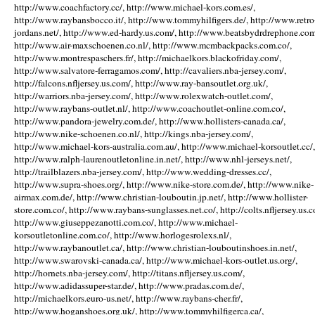
http://www.coachfactory.cc/, http://www.michael-kors.com.es/,
http://www.raybansbocco.it/, http://www.tommyhilfigers.de/, http://www.retro
jordans.net/, http://www.ed-hardy.us.com/, http://www.beatsbydrdrephone.com
http://www.air-maxschoenen.co.nl/, http://www.mcmbackpacks.com.co/,
http://www.montrespaschers.fr/, http://michaelkors.blackofriday.com/,
http://www.salvatore-ferragamos.com/, http://cavaliers.nba-jersey.com/,
http://falcons.nfljersey.us.com/, http://www.ray-bansoutlet.org.uk/,
http://warriors.nba-jersey.com/, http://www.rolexwatch-outlet.com/,
http://www.raybans-outlet.nl/, http://www.coachoutlet-online.com.co/,
http://www.pandora-jewelry.com.de/, http://www.hollisters-canada.ca/,
http://www.nike-schoenen.co.nl/, http://kings.nba-jersey.com/,
http://www.michael-kors-australia.com.au/, http://www.michael-korsoutlet.cc/,
http://www.ralph-laurenoutletonline.in.net/, http://www.nhl-jerseys.net/,
http://trailblazers.nba-jersey.com/, http://www.wedding-dresses.cc/,
http://www.supra-shoes.org/, http://www.nike-store.com.de/, http://www.nike-
airmax.com.de/, http://www.christian-louboutin.jp.net/, http://www.hollister-
store.com.co/, http://www.raybans-sunglasses.net.co/, http://colts.nfljersey.us.c
http://www.giuseppezanotti.com.co/, http://www.michael-
korsoutletonline.com.co/, http://www.horlogesrolexs.nl/,
http://www.raybanoutlet.ca/, http://www.christian-louboutinshoes.in.net/,
http://www.swarovski-canada.ca/, http://www.michael-kors-outlet.us.org/,
http://hornets.nba-jersey.com/, http://titans.nfljersey.us.com/,
http://www.adidassuper-star.de/, http://www.pradas.com.de/,
http://michaelkors.euro-us.net/, http://www.raybans-cher.fr/,
http://www.hoganshoes.org.uk/, http://www.tommyhilfigerca.ca/,