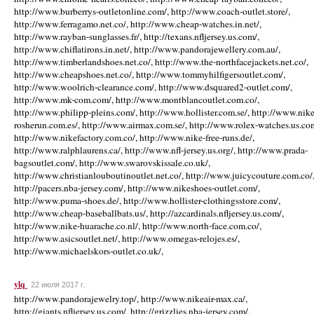
http://www.burberrys-outletonline.com/, http://www.coach-outlet.store/,
http://www.ferragamo.net.co/, http://www.cheap-watches.in.net/,
http://www.rayban-sunglasses.fr/, http://texans.nfljersey.us.com/,
http://www.chiflatirons.in.net/, http://www.pandorajewellery.com.au/,
http://www.timberlandshoes.net.co/, http://www.the-northfacejackets.net.co/,
http://www.cheapshoes.net.co/, http://www.tommyhilfigersoutlet.com/,
http://www.woolrich-clearance.com/, http://www.dsquared2-outlet.com/,
http://www.mk-com.com/, http://www.montblancoutlet.com.co/,
http://www.philipp-pleins.com/, http://www.hollister.com.se/, http://www.nike
rosherun.com.es/, http://www.airmax.com.se/, http://www.rolex-watches.us.co
http://www.nikefactory.com.co/, http://www.nike-free-runs.de/,
http://www.ralphlaurens.ca/, http://www.nfl-jersey.us.org/, http://www.prada-
bagsoutlet.com/, http://www.swarovskissale.co.uk/,
http://www.christianlouboutinoutlet.net.co/, http://www.juicycouture.com.co/
http://pacers.nba-jersey.com/, http://www.nikeshoes-outlet.com/,
http://www.puma-shoes.de/, http://www.hollister-clothingsstore.com/,
http://www.cheap-baseballbats.us/, http://azcardinals.nfljersey.us.com/,
http://www.nike-huarache.co.nl/, http://www.north-face.com.co/,
http://www.asicsoutlet.net/, http://www.omegas-relojes.es/,
http://www.michaelskors-outlet.co.uk/,
ylq
22 июля 2017 г.
http://www.pandorajewelry.top/, http://www.nikeair-max.ca/,
http://giants.nfljersey.us.com/, http://grizzlies.nba-jersey.com/,