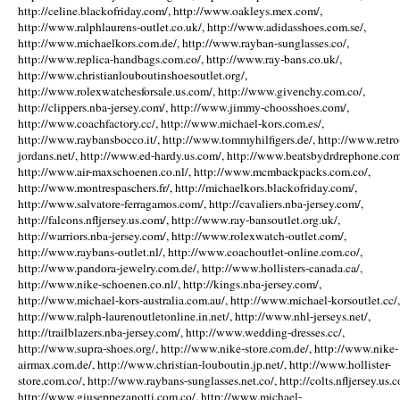
http://celine.blackofriday.com/, http://www.oakleys.mex.com/,
http://www.ralphlaurens-outlet.co.uk/, http://www.adidasshoes.com.se/,
http://www.michaelkors.com.de/, http://www.rayban-sunglasses.co/,
http://www.replica-handbags.com.co/, http://www.ray-bans.co.uk/,
http://www.christianlouboutinshoesoutlet.org/,
http://www.rolexwatchesforsale.us.com/, http://www.givenchy.com.co/,
http://clippers.nba-jersey.com/, http://www.jimmy-choosshoes.com/,
http://www.coachfactory.cc/, http://www.michael-kors.com.es/,
http://www.raybansbocco.it/, http://www.tommyhilfigers.de/, http://www.retro
jordans.net/, http://www.ed-hardy.us.com/, http://www.beatsbydrdrephone.com
http://www.air-maxschoenen.co.nl/, http://www.mcmbackpacks.com.co/,
http://www.montrespaschers.fr/, http://michaelkors.blackofriday.com/,
http://www.salvatore-ferragamos.com/, http://cavaliers.nba-jersey.com/,
http://falcons.nfljersey.us.com/, http://www.ray-bansoutlet.org.uk/,
http://warriors.nba-jersey.com/, http://www.rolexwatch-outlet.com/,
http://www.raybans-outlet.nl/, http://www.coachoutlet-online.com.co/,
http://www.pandora-jewelry.com.de/, http://www.hollisters-canada.ca/,
http://www.nike-schoenen.co.nl/, http://kings.nba-jersey.com/,
http://www.michael-kors-australia.com.au/, http://www.michael-korsoutlet.cc/,
http://www.ralph-laurenoutletonline.in.net/, http://www.nhl-jerseys.net/,
http://trailblazers.nba-jersey.com/, http://www.wedding-dresses.cc/,
http://www.supra-shoes.org/, http://www.nike-store.com.de/, http://www.nike-
airmax.com.de/, http://www.christian-louboutin.jp.net/, http://www.hollister-
store.com.co/, http://www.raybans-sunglasses.net.co/, http://colts.nfljersey.us.c
http://www.giuseppezanotti.com.co/, http://www.michael-