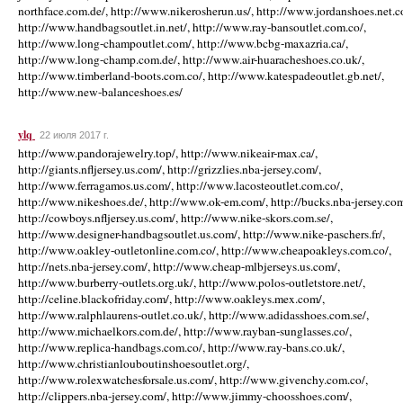
ylq
22 июля 2017 г.
http://www.pandorajewelry.top/, http://www.nikeair-max.ca/,
http://giants.nfljersey.us.com/, http://grizzlies.nba-jersey.com/,
http://www.ferragamos.us.com/, http://www.lacosteoutlet.com.co/,
http://www.nikeshoes.de/, http://www.ok-em.com/, http://bucks.nba-jersey.com
http://cowboys.nfljersey.us.com/, http://www.nike-skors.com.se/,
http://www.designer-handbagsoutlet.us.com/, http://www.nike-paschers.fr/,
http://www.oakley-outletonline.com.co/, http://www.cheapoakleys.com.co/,
http://nets.nba-jersey.com/, http://www.cheap-mlbjerseys.us.com/,
http://www.burberry-outlets.org.uk/, http://www.polos-outletstore.net/,
http://celine.blackofriday.com/, http://www.oakleys.mex.com/,
http://www.ralphlaurens-outlet.co.uk/, http://www.adidasshoes.com.se/,
http://www.michaelkors.com.de/, http://www.rayban-sunglasses.co/,
http://www.replica-handbags.com.co/, http://www.ray-bans.co.uk/,
http://www.christianlouboutinshoesoutlet.org/,
http://www.rolexwatchesforsale.us.com/, http://www.givenchy.com.co/,
http://clippers.nba-jersey.com/, http://www.jimmy-choosshoes.com/,