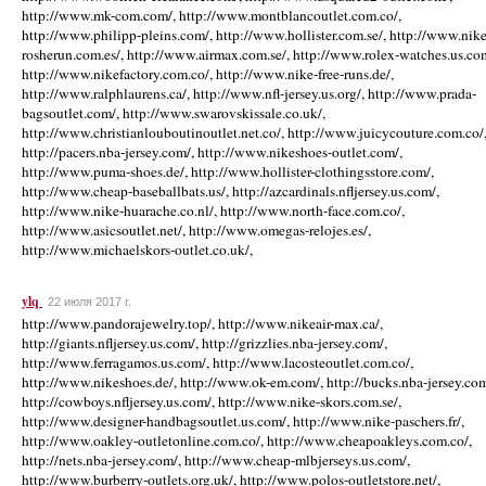
http://www.mk-com.com/, http://www.montblancoutlet.com.co/,
http://www.philipp-pleins.com/, http://www.hollister.com.se/, http://www.nike
rosherun.com.es/, http://www.airmax.com.se/, http://www.rolex-watches.us.co
http://www.nikefactory.com.co/, http://www.nike-free-runs.de/,
http://www.ralphlaurens.ca/, http://www.nfl-jersey.us.org/, http://www.prada-
bagsoutlet.com/, http://www.swarovskissale.co.uk/,
http://www.christianlouboutinoutlet.net.co/, http://www.juicycouture.com.co/
http://pacers.nba-jersey.com/, http://www.nikeshoes-outlet.com/,
http://www.puma-shoes.de/, http://www.hollister-clothingsstore.com/,
http://www.cheap-baseballbats.us/, http://azcardinals.nfljersey.us.com/,
http://www.nike-huarache.co.nl/, http://www.north-face.com.co/,
http://www.asicsoutlet.net/, http://www.omegas-relojes.es/,
http://www.michaelskors-outlet.co.uk/,
ylq
22 июля 2017 г.
http://www.pandorajewelry.top/, http://www.nikeair-max.ca/,
http://giants.nfljersey.us.com/, http://grizzlies.nba-jersey.com/,
http://www.ferragamos.us.com/, http://www.lacosteoutlet.com.co/,
http://www.nikeshoes.de/, http://www.ok-em.com/, http://bucks.nba-jersey.com
http://cowboys.nfljersey.us.com/, http://www.nike-skors.com.se/,
http://www.designer-handbagsoutlet.us.com/, http://www.nike-paschers.fr/,
http://www.oakley-outletonline.com.co/, http://www.cheapoakleys.com.co/,
http://nets.nba-jersey.com/, http://www.cheap-mlbjerseys.us.com/,
http://www.burberry-outlets.org.uk/, http://www.polos-outletstore.net/,