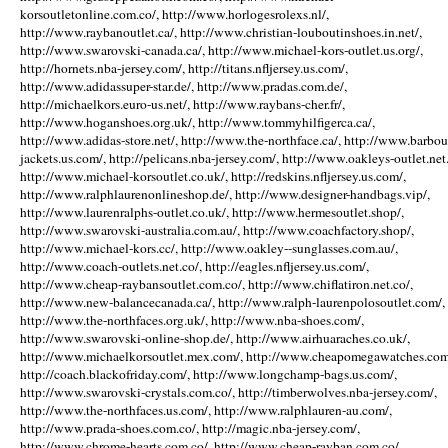
korsoutletonline.com.co/, http://www.horlogesrolexs.nl/,
http://www.raybanoutlet.ca/, http://www.christian-louboutinshoes.in.net/,
http://www.swarovski-canada.ca/, http://www.michael-kors-outlet.us.org/,
http://hornets.nba-jersey.com/, http://titans.nfljersey.us.com/,
http://www.adidassuper-star.de/, http://www.pradas.com.de/,
http://michaelkors.euro-us.net/, http://www.raybans-cher.fr/,
http://www.hoganshoes.org.uk/, http://www.tommyhilfigerca.ca/,
http://www.adidas-store.net/, http://www.the-northface.ca/, http://www.barbou
jackets.us.com/, http://pelicans.nba-jersey.com/, http://www.oakleys-outlet.net.
http://www.michael-korsoutlet.co.uk/, http://redskins.nfljersey.us.com/,
http://www.ralphlaurenonlineshop.de/, http://www.designer-handbags.vip/,
http://www.laurenralphs-outlet.co.uk/, http://www.hermesoutlet.shop/,
http://www.swarovski-australia.com.au/, http://www.coachfactory.shop/,
http://www.michael-kors.cc/, http://www.oakley--sunglasses.com.au/,
http://www.coach-outlets.net.co/, http://eagles.nfljersey.us.com/,
http://www.cheap-raybansoutlet.com.co/, http://www.chiflatiron.net.co/,
http://www.new-balancecanada.ca/, http://www.ralph-laurenpolosoutlet.com/,
http://www.the-northfaces.org.uk/, http://www.nba-shoes.com/,
http://www.swarovski-online-shop.de/, http://www.airhuaraches.co.uk/,
http://www.michaelkorsoutlet.mex.com/, http://www.cheapomegawatches.com
http://coach.blackofriday.com/, http://www.longchamp-bags.us.com/,
http://www.swarovski-crystals.com.co/, http://timberwolves.nba-jersey.com/,
http://www.the-northfaces.us.com/, http://www.ralphlauren-au.com/,
http://www.prada-shoes.com.co/, http://magic.nba-jersey.com/,
http://www.chrome-hearts.com.co/, http://www.cheap-rayban.com.co/,