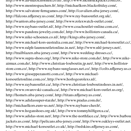
http://www.air-maxschoenen.co.nl/, http://www.mcmbackpacks.com.co/,
http://www.montrespaschers.fr/, http://michaelkors.blackofriday.com/,
http://www.salvatore-ferragamos.com/, http://cavaliers.nba-jersey.com/,
http://falcons.nfljersey.us.com/, http://www.ray-bansoutlet.org.uk/,
http://warriors.nba-jersey.com/, http://www.rolexwatch-outlet.com/,
http://www.raybans-outlet.nl/, http://www.coachoutlet-online.com.co/,
http://www.pandora-jewelry.com.de/, http://www.hollisters-canada.ca/,
http://www.nike-schoenen.co.nl/, http://kings.nba-jersey.com/,
http://www.michael-kors-australia.com.au/, http://www.michael-korsoutlet.cc/,
http://www.ralph-laurenoutletonline.in.net/, http://www.nhl-jerseys.net/,
http://trailblazers.nba-jersey.com/, http://www.wedding-dresses.cc/,
http://www.supra-shoes.org/, http://www.nike-store.com.de/, http://www.nike-
airmax.com.de/, http://www.christian-louboutin.jp.net/, http://www.hollister-
store.com.co/, http://www.raybans-sunglasses.net.co/, http://colts.nfljersey.us.c
http://www.giuseppezanotti.com.co/, http://www.michael-
korsoutletonline.com.co/, http://www.horlogesrolexs.nl/,
http://www.raybanoutlet.ca/, http://www.christian-louboutinshoes.in.net/,
http://www.swarovski-canada.ca/, http://www.michael-kors-outlet.us.org/,
http://hornets.nba-jersey.com/, http://titans.nfljersey.us.com/,
http://www.adidassuper-star.de/, http://www.pradas.com.de/,
http://michaelkors.euro-us.net/, http://www.raybans-cher.fr/,
http://www.hoganshoes.org.uk/, http://www.tommyhilfigerca.ca/,
http://www.adidas-store.net/, http://www.the-northface.ca/, http://www.barbou
jackets.us.com/, http://pelicans.nba-jersey.com/, http://www.oakleys-outlet.net.
http://www.michael-korsoutlet.co.uk/, http://redskins.nfljersey.us.com/,