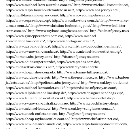
http://www.michael-kors-australia.com.au/, http://www.michael-korsoutlet.cc/,
http://www.ralph-laurenoutletonline.in.net/, http://www.nhl-jerseys.net/,
http://trailblazers.nba-jersey.com/, http://www.wedding-dresses.cc/,
http://www.supra-shoes.org/, http://www.nike-store.com.de/, http://www.nike-
airmax.com.de/, http://www.christian-louboutin.jp.net/, http://www.hollister-
store.com.co/, http://www.raybans-sunglasses.net.co/, http://colts.nfljersey.us.c
http://www.giuseppezanotti.com.co/, http://www.michael-
korsoutletonline.com.co/, http://www.horlogesrolexs.nl/,
http://www.raybanoutlet.ca/, http://www.christian-louboutinshoes.in.net/,
http://www.swarovski-canada.ca/, http://www.michael-kors-outlet.us.org/,
http://hornets.nba-jersey.com/, http://titans.nfljersey.us.com/,
http://www.adidassuper-star.de/, http://www.pradas.com.de/,
http://michaelkors.euro-us.net/, http://www.raybans-cher.fr/,
http://www.hoganshoes.org.uk/, http://www.tommyhilfigerca.ca/,
http://www.adidas-store.net/, http://www.the-northface.ca/, http://www.barbou
jackets.us.com/, http://pelicans.nba-jersey.com/, http://www.oakleys-outlet.net.
http://www.michael-korsoutlet.co.uk/, http://redskins.nfljersey.us.com/,
http://www.ralphlaurenonlineshop.de/, http://www.designer-handbags.vip/,
http://www.laurenralphs-outlet.co.uk/, http://www.hermesoutlet.shop/,
http://www.swarovski-australia.com.au/, http://www.coachfactory.shop/,
http://www.michael-kors.cc/, http://www.oakley--sunglasses.com.au/,
http://www.coach-outlets.net.co/, http://eagles.nfljersey.us.com/,
http://www.cheap-raybansoutlet.com.co/, http://www.chiflatiron.net.co/,
http://www.new-balancecanada.ca/, http://www.ralph-laurenpolosoutlet.com/,