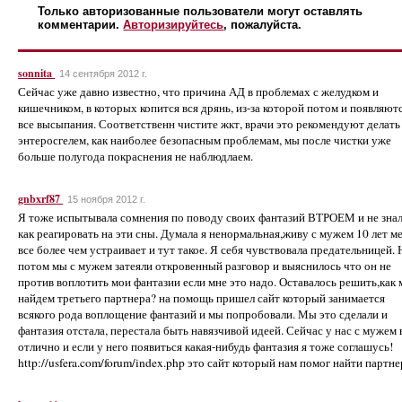
Только авторизованные пользователи могут оставлять
комментарии.
Авторизируйтесь
, пожалуйста.
sonnita
14 сентября 2012 г.
Сейчас уже давно известно, что причина АД в проблемах с желудком и
кишечником, в которых копится вся дрянь, из-за которой потом и появляют
все высыпания. Соответственн чистите жкт, врачи это рекомендуют делать
энтеросгелем, как наиболее безопасным проблемам, мы после чистки уже
больше полугода покраснения не наблюдлаем.
gnbxrf87
15 ноября 2012 г.
Я тоже испытывала сомнения по поводу своих фантазий ВТРОЕМ и не зна
как реагировать на эти сны. Думала я ненормальная,живу с мужем 10 лет м
все более чем устраивает и тут такое. Я себя чувствовала предательницей. 
потом мы с мужем затеяли откровенный разговор и выяснилось что он не
против воплотить мои фантазии если мне это надо. Оставалось решить,как
найдем третьего партнера? на помощь пришел сайт который занимается
всякого рода воплощение фантазий и мы попробовали. Мы это сделали и
фантазия отстала, перестала быть навязчивой идеей. Сейчас у нас с мужем 
отлично и если у него появиться какая-нибудь фантазия я тоже соглашусь!
http://usfera.com/forum/index.php это сайт который нам помог найти партне