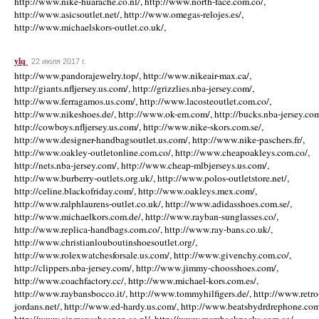
http://www.nike-huarache.co.nl/, http://www.north-face.com.co/,
http://www.asicsoutlet.net/, http://www.omegas-relojes.es/,
http://www.michaelskors-outlet.co.uk/,
ylq
22 июля 2017 г.
http://www.pandorajewelry.top/, http://www.nikeair-max.ca/,
http://giants.nfljersey.us.com/, http://grizzlies.nba-jersey.com/,
http://www.ferragamos.us.com/, http://www.lacosteoutlet.com.co/,
http://www.nikeshoes.de/, http://www.ok-em.com/, http://bucks.nba-jersey.com
http://cowboys.nfljersey.us.com/, http://www.nike-skors.com.se/,
http://www.designer-handbagsoutlet.us.com/, http://www.nike-paschers.fr/,
http://www.oakley-outletonline.com.co/, http://www.cheapoakleys.com.co/,
http://nets.nba-jersey.com/, http://www.cheap-mlbjerseys.us.com/,
http://www.burberry-outlets.org.uk/, http://www.polos-outletstore.net/,
http://celine.blackofriday.com/, http://www.oakleys.mex.com/,
http://www.ralphlaurens-outlet.co.uk/, http://www.adidasshoes.com.se/,
http://www.michaelkors.com.de/, http://www.rayban-sunglasses.co/,
http://www.replica-handbags.com.co/, http://www.ray-bans.co.uk/,
http://www.christianlouboutinshoesoutlet.org/,
http://www.rolexwatchesforsale.us.com/, http://www.givenchy.com.co/,
http://clippers.nba-jersey.com/, http://www.jimmy-choosshoes.com/,
http://www.coachfactory.cc/, http://www.michael-kors.com.es/,
http://www.raybansbocco.it/, http://www.tommyhilfigers.de/, http://www.retro
jordans.net/, http://www.ed-hardy.us.com/, http://www.beatsbydrdrephone.com