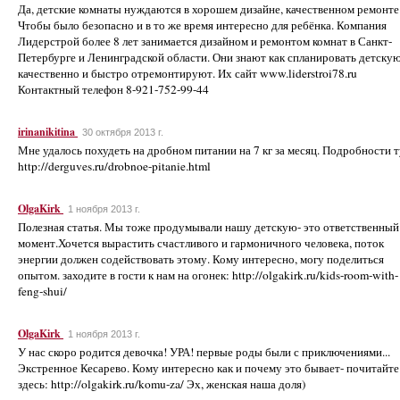
Да, детские комнаты нуждаются в хорошем дизайне, качественном ремонте
Чтобы было безопасно и в то же время интересно для ребёнка. Компания
Лидерстрой более 8 лет занимается дизайном и ремонтом комнат в Санкт-
Петербурге и Ленинградской области. Они знают как спланировать детскую
качественно и быстро отремонтируют. Их сайт www.liderstroi78.ru
Контактный телефон 8-921-752-99-44
irinanikitina
30 октября 2013 г.
Мне удалось похудеть на дробном питании на 7 кг за месяц. Подробности т
http://derguves.ru/drobnoe-pitanie.html
OlgaKirk
1 ноября 2013 г.
Полезная статья. Мы тоже продумывали нашу детскую- это ответственный
момент.Хочется вырастить счастливого и гармоничного человека, поток
энергии должен содействовать этому. Кому интересно, могу поделиться
опытом. заходите в гости к нам на огонек: http://olgakirk.ru/kids-room-with-
feng-shui/
OlgaKirk
1 ноября 2013 г.
У нас скоро родится девочка! УРА! первые роды были с приключениями...
Экстренное Кесарево. Кому интересно как и почему это бывает- почитайте
здесь: http://olgakirk.ru/komu-za/ Эх, женская наша доля)