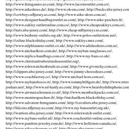
http://www.ferragamos.us.com/, http://www.lacosteoutlet.com.co/,
http://www.nikeshoes.de/, http://www.ok-em.com/, http://bucks.nba-jersey.com
http://cowboys.nfljersey.us.com/, http://www.nike-skors.com.se/,
http://www.designer-handbagsoutlet.us.com/, http://www.nike-paschers.fr/,
http://www.oakley-outletonline.com.co/, http://www.cheapoakleys.com.co/,
http://nets.nba-jersey.com/, http://www.cheap-mlbjerseys.us.com/,
http://www.burberry-outlets.org.uk/, http://www.polos-outletstore.net/,
http://celine.blackofriday.com/, http://www.oakleys.mex.com/,
http://www.ralphlaurens-outlet.co.uk/, http://www.adidasshoes.com.se/,
http://www.michaelkors.com.de/, http://www.rayban-sunglasses.co/,
http://www.replica-handbags.com.co/, http://www.ray-bans.co.uk/,
http://www.christianlouboutinshoesoutlet.org/,
http://www.rolexwatchesforsale.us.com/, http://www.givenchy.com.co/,
http://clippers.nba-jersey.com/, http://www.jimmy-choosshoes.com/,
http://www.coachfactory.cc/, http://www.michael-kors.com.es/,
http://www.raybansbocco.it/, http://www.tommyhilfigers.de/, http://www.retro
jordans.net/, http://www.ed-hardy.us.com/, http://www.beatsbydrdrephone.com
http://www.air-maxschoenen.co.nl/, http://www.mcmbackpacks.com.co/,
http://www.montrespaschers.fr/, http://michaelkors.blackofriday.com/,
http://www.salvatore-ferragamos.com/, http://cavaliers.nba-jersey.com/,
http://falcons.nfljersey.us.com/, http://www.ray-bansoutlet.org.uk/,
http://warriors.nba-jersey.com/, http://www.rolexwatch-outlet.com/,
http://www.raybans-outlet.nl/, http://www.coachoutlet-online.com.co/,
http://www.pandora-jewelry.com.de/, http://www.hollisters-canada.ca/,
http://www.nike-schoenen.co.nl/, http://kings.nba-jersey.com/,