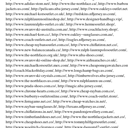
http://www.adidas-store.net/, http://www.the-northface.ca/, http://www.barbou
jackets.us.com/, http://pelicans.nba-jersey.com/, http://www.oakleys-outlet.net.
http://www.michael-korsoutlet.co.uk/, http://redskins.nfljersey.us.com/,
http://www.ralphlaurenonlineshop.de/, http://www.designer-handbags.vip/,
http://www.laurenralphs-outlet.co.uk/, http://www.hermesoutlet.shop/,
http://www.swarovski-australia.com.au/, http://www.coachfactory.shop/,
http://www.michael-kors.cc/, http://www.oakley--sunglasses.com.au/,
http://www.coach-outlets.net.co/, http://eagles.nfljersey.us.com/,
http://www.cheap-raybansoutlet.com.co/, http://www.chiflatiron.net.co/,
http://www.new-balancecanada.ca/, http://www.ralph-laurenpolosoutlet.com/,
http://www.the-northfaces.org.uk/, http://www.nba-shoes.com/,
http://www.swarovski-online-shop.de/, http://www.airhuaraches.co.uk/,
http://www.michaelkorsoutlet.mex.com/, http://www.cheapomegawatches.com
http://coach.blackofriday.com/, http://www.longchamp-bags.us.com/,
http://www.swarovski-crystals.com.co/, http://timberwolves.nba-jersey.com/,
http://www.the-northfaces.us.com/, http://www.ralphlauren-au.com/,
http://www.prada-shoes.com.co/, http://magic.nba-jersey.com/,
http://www.chrome-hearts.com.co/, http://www.cheap-rayban.com.co/,
http://www.burberrys-outletonline.com/, http://www.coach-outlet.store/,
http://www.ferragamo.net.co/, http://www.cheap-watches.in.net/,
http://www.rayban-sunglasses.fr/, http://texans.nfljersey.us.com/,
http://www.chiflatirons.in.net/, http://www.pandorajewellery.com.au/,
http://www.timberlandshoes.net.co/, http://www.the-northfacejackets.net.co/,
http://www.cheapshoes.net.co/, http://www.tommyhilfigersoutlet.com/,
http://www.woolrich-clearance.com/, http://www.dsquared2-outlet.com/,