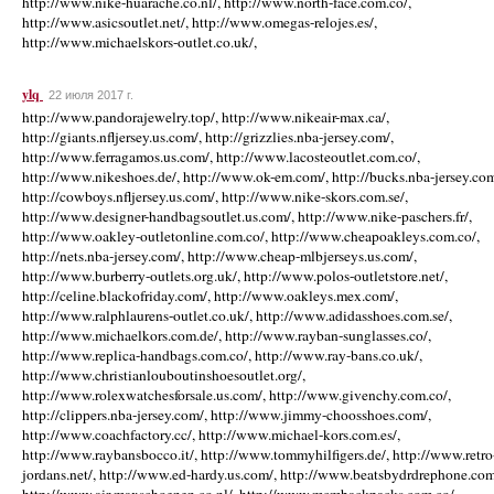
http://www.nike-huarache.co.nl/, http://www.north-face.com.co/,
http://www.asicsoutlet.net/, http://www.omegas-relojes.es/,
http://www.michaelskors-outlet.co.uk/,
ylq
22 июля 2017 г.
http://www.pandorajewelry.top/, http://www.nikeair-max.ca/,
http://giants.nfljersey.us.com/, http://grizzlies.nba-jersey.com/,
http://www.ferragamos.us.com/, http://www.lacosteoutlet.com.co/,
http://www.nikeshoes.de/, http://www.ok-em.com/, http://bucks.nba-jersey.com
http://cowboys.nfljersey.us.com/, http://www.nike-skors.com.se/,
http://www.designer-handbagsoutlet.us.com/, http://www.nike-paschers.fr/,
http://www.oakley-outletonline.com.co/, http://www.cheapoakleys.com.co/,
http://nets.nba-jersey.com/, http://www.cheap-mlbjerseys.us.com/,
http://www.burberry-outlets.org.uk/, http://www.polos-outletstore.net/,
http://celine.blackofriday.com/, http://www.oakleys.mex.com/,
http://www.ralphlaurens-outlet.co.uk/, http://www.adidasshoes.com.se/,
http://www.michaelkors.com.de/, http://www.rayban-sunglasses.co/,
http://www.replica-handbags.com.co/, http://www.ray-bans.co.uk/,
http://www.christianlouboutinshoesoutlet.org/,
http://www.rolexwatchesforsale.us.com/, http://www.givenchy.com.co/,
http://clippers.nba-jersey.com/, http://www.jimmy-choosshoes.com/,
http://www.coachfactory.cc/, http://www.michael-kors.com.es/,
http://www.raybansbocco.it/, http://www.tommyhilfigers.de/, http://www.retro
jordans.net/, http://www.ed-hardy.us.com/, http://www.beatsbydrdrephone.com