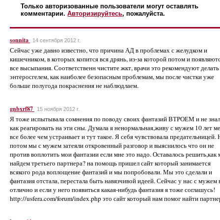
Только авторизованные пользователи могут оставлять
комментарии.
Авторизируйтесь
, пожалуйста.
sonnita
14 сентября 2012 г.
Сейчас уже давно известно, что причина АД в проблемах с желудком и
кишечником, в которых копится вся дрянь, из-за которой потом и появляют
все высыпания. Соответственн чистите жкт, врачи это рекомендуют делать
энтеросгелем, как наиболее безопасным проблемам, мы после чистки уже
больше полугода покраснения не наблюдлаем.
gnbxrf87
15 ноября 2012 г.
Я тоже испытывала сомнения по поводу своих фантазий ВТРОЕМ и не зна
как реагировать на эти сны. Думала я ненормальная,живу с мужем 10 лет м
все более чем устраивает и тут такое. Я себя чувствовала предательницей. 
потом мы с мужем затеяли откровенный разговор и выяснилось что он не
против воплотить мои фантазии если мне это надо. Оставалось решить,как
найдем третьего партнера? на помощь пришел сайт который занимается
всякого рода воплощение фантазий и мы попробовали. Мы это сделали и
фантазия отстала, перестала быть навязчивой идеей. Сейчас у нас с мужем 
отлично и если у него появиться какая-нибудь фантазия я тоже соглашусь!
http://usfera.com/forum/index.php это сайт который нам помог найти партне