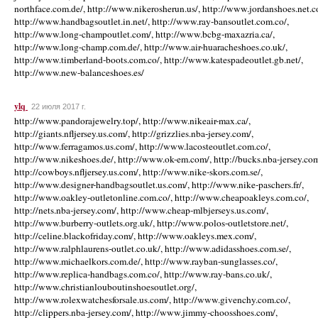
ylq
22 июля 2017 г.
http://www.pandorajewelry.top/, http://www.nikeair-max.ca/,
http://giants.nfljersey.us.com/, http://grizzlies.nba-jersey.com/,
http://www.ferragamos.us.com/, http://www.lacosteoutlet.com.co/,
http://www.nikeshoes.de/, http://www.ok-em.com/, http://bucks.nba-jersey.com
http://cowboys.nfljersey.us.com/, http://www.nike-skors.com.se/,
http://www.designer-handbagsoutlet.us.com/, http://www.nike-paschers.fr/,
http://www.oakley-outletonline.com.co/, http://www.cheapoakleys.com.co/,
http://nets.nba-jersey.com/, http://www.cheap-mlbjerseys.us.com/,
http://www.burberry-outlets.org.uk/, http://www.polos-outletstore.net/,
http://celine.blackofriday.com/, http://www.oakleys.mex.com/,
http://www.ralphlaurens-outlet.co.uk/, http://www.adidasshoes.com.se/,
http://www.michaelkors.com.de/, http://www.rayban-sunglasses.co/,
http://www.replica-handbags.com.co/, http://www.ray-bans.co.uk/,
http://www.christianlouboutinshoesoutlet.org/,
http://www.rolexwatchesforsale.us.com/, http://www.givenchy.com.co/,
http://clippers.nba-jersey.com/, http://www.jimmy-choosshoes.com/,