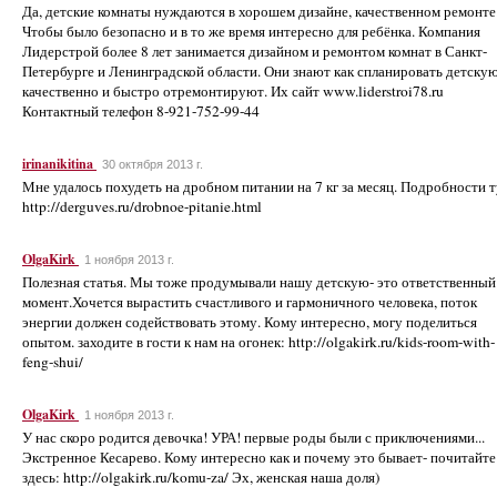
Да, детские комнаты нуждаются в хорошем дизайне, качественном ремонте
Чтобы было безопасно и в то же время интересно для ребёнка. Компания
Лидерстрой более 8 лет занимается дизайном и ремонтом комнат в Санкт-
Петербурге и Ленинградской области. Они знают как спланировать детскую
качественно и быстро отремонтируют. Их сайт www.liderstroi78.ru
Контактный телефон 8-921-752-99-44
irinanikitina
30 октября 2013 г.
Мне удалось похудеть на дробном питании на 7 кг за месяц. Подробности т
http://derguves.ru/drobnoe-pitanie.html
OlgaKirk
1 ноября 2013 г.
Полезная статья. Мы тоже продумывали нашу детскую- это ответственный
момент.Хочется вырастить счастливого и гармоничного человека, поток
энергии должен содействовать этому. Кому интересно, могу поделиться
опытом. заходите в гости к нам на огонек: http://olgakirk.ru/kids-room-with-
feng-shui/
OlgaKirk
1 ноября 2013 г.
У нас скоро родится девочка! УРА! первые роды были с приключениями...
Экстренное Кесарево. Кому интересно как и почему это бывает- почитайте
здесь: http://olgakirk.ru/komu-za/ Эх, женская наша доля)