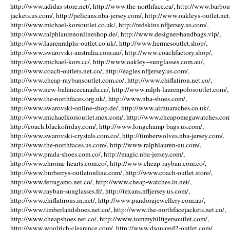
http://www.adidas-store.net/, http://www.the-northface.ca/, http://www.barbou
jackets.us.com/, http://pelicans.nba-jersey.com/, http://www.oakleys-outlet.net.
http://www.michael-korsoutlet.co.uk/, http://redskins.nfljersey.us.com/,
http://www.ralphlaurenonlineshop.de/, http://www.designer-handbags.vip/,
http://www.laurenralphs-outlet.co.uk/, http://www.hermesoutlet.shop/,
http://www.swarovski-australia.com.au/, http://www.coachfactory.shop/,
http://www.michael-kors.cc/, http://www.oakley--sunglasses.com.au/,
http://www.coach-outlets.net.co/, http://eagles.nfljersey.us.com/,
http://www.cheap-raybansoutlet.com.co/, http://www.chiflatiron.net.co/,
http://www.new-balancecanada.ca/, http://www.ralph-laurenpolosoutlet.com/,
http://www.the-northfaces.org.uk/, http://www.nba-shoes.com/,
http://www.swarovski-online-shop.de/, http://www.airhuaraches.co.uk/,
http://www.michaelkorsoutlet.mex.com/, http://www.cheapomegawatches.com
http://coach.blackofriday.com/, http://www.longchamp-bags.us.com/,
http://www.swarovski-crystals.com.co/, http://timberwolves.nba-jersey.com/,
http://www.the-northfaces.us.com/, http://www.ralphlauren-au.com/,
http://www.prada-shoes.com.co/, http://magic.nba-jersey.com/,
http://www.chrome-hearts.com.co/, http://www.cheap-rayban.com.co/,
http://www.burberrys-outletonline.com/, http://www.coach-outlet.store/,
http://www.ferragamo.net.co/, http://www.cheap-watches.in.net/,
http://www.rayban-sunglasses.fr/, http://texans.nfljersey.us.com/,
http://www.chiflatirons.in.net/, http://www.pandorajewellery.com.au/,
http://www.timberlandshoes.net.co/, http://www.the-northfacejackets.net.co/,
http://www.cheapshoes.net.co/, http://www.tommyhilfigersoutlet.com/,
http://www.woolrich-clearance.com/, http://www.dsquared2-outlet.com/,