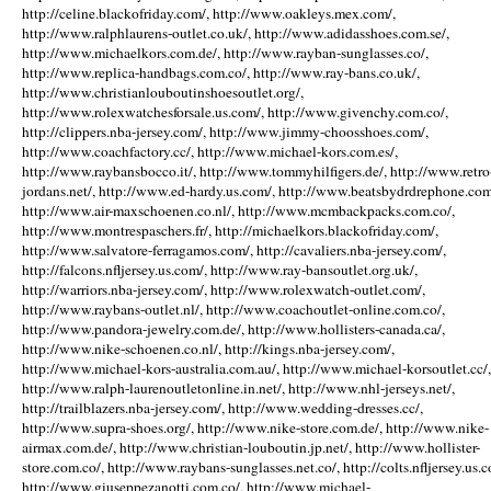
http://celine.blackofriday.com/, http://www.oakleys.mex.com/,
http://www.ralphlaurens-outlet.co.uk/, http://www.adidasshoes.com.se/,
http://www.michaelkors.com.de/, http://www.rayban-sunglasses.co/,
http://www.replica-handbags.com.co/, http://www.ray-bans.co.uk/,
http://www.christianlouboutinshoesoutlet.org/,
http://www.rolexwatchesforsale.us.com/, http://www.givenchy.com.co/,
http://clippers.nba-jersey.com/, http://www.jimmy-choosshoes.com/,
http://www.coachfactory.cc/, http://www.michael-kors.com.es/,
http://www.raybansbocco.it/, http://www.tommyhilfigers.de/, http://www.retro
jordans.net/, http://www.ed-hardy.us.com/, http://www.beatsbydrdrephone.com
http://www.air-maxschoenen.co.nl/, http://www.mcmbackpacks.com.co/,
http://www.montrespaschers.fr/, http://michaelkors.blackofriday.com/,
http://www.salvatore-ferragamos.com/, http://cavaliers.nba-jersey.com/,
http://falcons.nfljersey.us.com/, http://www.ray-bansoutlet.org.uk/,
http://warriors.nba-jersey.com/, http://www.rolexwatch-outlet.com/,
http://www.raybans-outlet.nl/, http://www.coachoutlet-online.com.co/,
http://www.pandora-jewelry.com.de/, http://www.hollisters-canada.ca/,
http://www.nike-schoenen.co.nl/, http://kings.nba-jersey.com/,
http://www.michael-kors-australia.com.au/, http://www.michael-korsoutlet.cc/,
http://www.ralph-laurenoutletonline.in.net/, http://www.nhl-jerseys.net/,
http://trailblazers.nba-jersey.com/, http://www.wedding-dresses.cc/,
http://www.supra-shoes.org/, http://www.nike-store.com.de/, http://www.nike-
airmax.com.de/, http://www.christian-louboutin.jp.net/, http://www.hollister-
store.com.co/, http://www.raybans-sunglasses.net.co/, http://colts.nfljersey.us.c
http://www.giuseppezanotti.com.co/, http://www.michael-