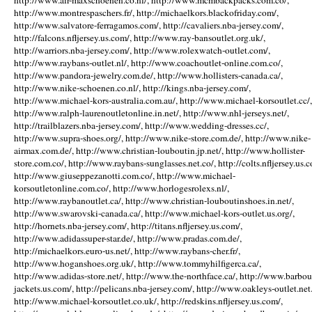
http://www.air-maxschoenen.co.nl/, http://www.mcmbackpacks.com.co/,
http://www.montrespaschers.fr/, http://michaelkors.blackofriday.com/,
http://www.salvatore-ferragamos.com/, http://cavaliers.nba-jersey.com/,
http://falcons.nfljersey.us.com/, http://www.ray-bansoutlet.org.uk/,
http://warriors.nba-jersey.com/, http://www.rolexwatch-outlet.com/,
http://www.raybans-outlet.nl/, http://www.coachoutlet-online.com.co/,
http://www.pandora-jewelry.com.de/, http://www.hollisters-canada.ca/,
http://www.nike-schoenen.co.nl/, http://kings.nba-jersey.com/,
http://www.michael-kors-australia.com.au/, http://www.michael-korsoutlet.cc/,
http://www.ralph-laurenoutletonline.in.net/, http://www.nhl-jerseys.net/,
http://trailblazers.nba-jersey.com/, http://www.wedding-dresses.cc/,
http://www.supra-shoes.org/, http://www.nike-store.com.de/, http://www.nike-
airmax.com.de/, http://www.christian-louboutin.jp.net/, http://www.hollister-
store.com.co/, http://www.raybans-sunglasses.net.co/, http://colts.nfljersey.us.c
http://www.giuseppezanotti.com.co/, http://www.michael-
korsoutletonline.com.co/, http://www.horlogesrolexs.nl/,
http://www.raybanoutlet.ca/, http://www.christian-louboutinshoes.in.net/,
http://www.swarovski-canada.ca/, http://www.michael-kors-outlet.us.org/,
http://hornets.nba-jersey.com/, http://titans.nfljersey.us.com/,
http://www.adidassuper-star.de/, http://www.pradas.com.de/,
http://michaelkors.euro-us.net/, http://www.raybans-cher.fr/,
http://www.hoganshoes.org.uk/, http://www.tommyhilfigerca.ca/,
http://www.adidas-store.net/, http://www.the-northface.ca/, http://www.barbou
jackets.us.com/, http://pelicans.nba-jersey.com/, http://www.oakleys-outlet.net.
http://www.michael-korsoutlet.co.uk/, http://redskins.nfljersey.us.com/,