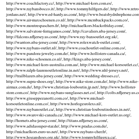
http://www.coachfactory.cc/, http://www.michael-kors.com.es/,
http://www.raybansbocco.it/, http://www.tommyhilfigers.de/, http://www.retro
jordans.net/, http://www.ed-hardy.us.com/, http://www.beatsbydrdrephone.com
http://www.air-maxschoenen.co.nl/, http://www.mcmbackpacks.com.co/,
http://www.montrespaschers.fr/, http://michaelkors.blackofriday.com/,
http://www.salvatore-ferragamos.com/, http://cavaliers.nba-jersey.com/,
http://falcons.nfljersey.us.com/, http://www.ray-bansoutlet.org.uk/,
http://warriors.nba-jersey.com/, http://www.rolexwatch-outlet.com/,
http://www.raybans-outlet.nl/, http://www.coachoutlet-online.com.co/,
http://www.pandora-jewelry.com.de/, http://www.hollisters-canada.ca/,
http://www.nike-schoenen.co.nl/, http://kings.nba-jersey.com/,
http://www.michael-kors-australia.com.au/, http://www.michael-korsoutlet.cc/,
http://www.ralph-laurenoutletonline.in.net/, http://www.nhl-jerseys.net/,
http://trailblazers.nba-jersey.com/, http://www.wedding-dresses.cc/,
http://www.supra-shoes.org/, http://www.nike-store.com.de/, http://www.nike-
airmax.com.de/, http://www.christian-louboutin.jp.net/, http://www.hollister-
store.com.co/, http://www.raybans-sunglasses.net.co/, http://colts.nfljersey.us.c
http://www.giuseppezanotti.com.co/, http://www.michael-
korsoutletonline.com.co/, http://www.horlogesrolexs.nl/,
http://www.raybanoutlet.ca/, http://www.christian-louboutinshoes.in.net/,
http://www.swarovski-canada.ca/, http://www.michael-kors-outlet.us.org/,
http://hornets.nba-jersey.com/, http://titans.nfljersey.us.com/,
http://www.adidassuper-star.de/, http://www.pradas.com.de/,
http://michaelkors.euro-us.net/, http://www.raybans-cher.fr/,
http://www.hoganshoes.org.uk/, http://www.tommyhilfigerca.ca/,