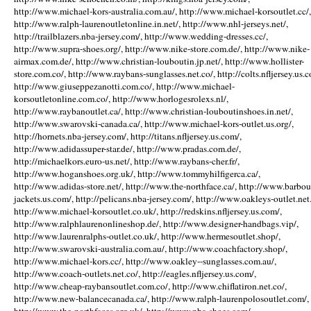
http://www.michael-kors-australia.com.au/, http://www.michael-korsoutlet.cc/,
http://www.ralph-laurenoutletonline.in.net/, http://www.nhl-jerseys.net/,
http://trailblazers.nba-jersey.com/, http://www.wedding-dresses.cc/,
http://www.supra-shoes.org/, http://www.nike-store.com.de/, http://www.nike-
airmax.com.de/, http://www.christian-louboutin.jp.net/, http://www.hollister-
store.com.co/, http://www.raybans-sunglasses.net.co/, http://colts.nfljersey.us.c
http://www.giuseppezanotti.com.co/, http://www.michael-
korsoutletonline.com.co/, http://www.horlogesrolexs.nl/,
http://www.raybanoutlet.ca/, http://www.christian-louboutinshoes.in.net/,
http://www.swarovski-canada.ca/, http://www.michael-kors-outlet.us.org/,
http://hornets.nba-jersey.com/, http://titans.nfljersey.us.com/,
http://www.adidassuper-star.de/, http://www.pradas.com.de/,
http://michaelkors.euro-us.net/, http://www.raybans-cher.fr/,
http://www.hoganshoes.org.uk/, http://www.tommyhilfigerca.ca/,
http://www.adidas-store.net/, http://www.the-northface.ca/, http://www.barbou
jackets.us.com/, http://pelicans.nba-jersey.com/, http://www.oakleys-outlet.net.
http://www.michael-korsoutlet.co.uk/, http://redskins.nfljersey.us.com/,
http://www.ralphlaurenonlineshop.de/, http://www.designer-handbags.vip/,
http://www.laurenralphs-outlet.co.uk/, http://www.hermesoutlet.shop/,
http://www.swarovski-australia.com.au/, http://www.coachfactory.shop/,
http://www.michael-kors.cc/, http://www.oakley--sunglasses.com.au/,
http://www.coach-outlets.net.co/, http://eagles.nfljersey.us.com/,
http://www.cheap-raybansoutlet.com.co/, http://www.chiflatiron.net.co/,
http://www.new-balancecanada.ca/, http://www.ralph-laurenpolosoutlet.com/,