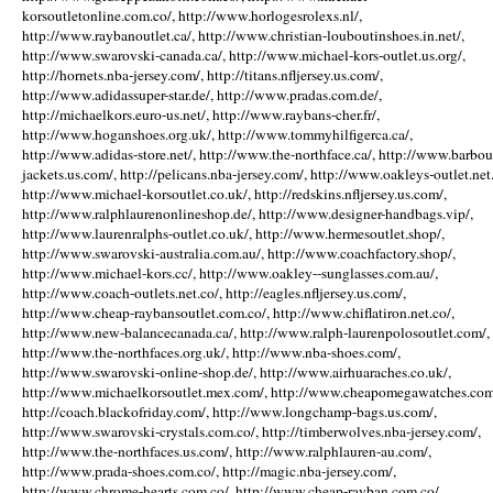
korsoutletonline.com.co/, http://www.horlogesrolexs.nl/,
http://www.raybanoutlet.ca/, http://www.christian-louboutinshoes.in.net/,
http://www.swarovski-canada.ca/, http://www.michael-kors-outlet.us.org/,
http://hornets.nba-jersey.com/, http://titans.nfljersey.us.com/,
http://www.adidassuper-star.de/, http://www.pradas.com.de/,
http://michaelkors.euro-us.net/, http://www.raybans-cher.fr/,
http://www.hoganshoes.org.uk/, http://www.tommyhilfigerca.ca/,
http://www.adidas-store.net/, http://www.the-northface.ca/, http://www.barbou
jackets.us.com/, http://pelicans.nba-jersey.com/, http://www.oakleys-outlet.net.
http://www.michael-korsoutlet.co.uk/, http://redskins.nfljersey.us.com/,
http://www.ralphlaurenonlineshop.de/, http://www.designer-handbags.vip/,
http://www.laurenralphs-outlet.co.uk/, http://www.hermesoutlet.shop/,
http://www.swarovski-australia.com.au/, http://www.coachfactory.shop/,
http://www.michael-kors.cc/, http://www.oakley--sunglasses.com.au/,
http://www.coach-outlets.net.co/, http://eagles.nfljersey.us.com/,
http://www.cheap-raybansoutlet.com.co/, http://www.chiflatiron.net.co/,
http://www.new-balancecanada.ca/, http://www.ralph-laurenpolosoutlet.com/,
http://www.the-northfaces.org.uk/, http://www.nba-shoes.com/,
http://www.swarovski-online-shop.de/, http://www.airhuaraches.co.uk/,
http://www.michaelkorsoutlet.mex.com/, http://www.cheapomegawatches.com
http://coach.blackofriday.com/, http://www.longchamp-bags.us.com/,
http://www.swarovski-crystals.com.co/, http://timberwolves.nba-jersey.com/,
http://www.the-northfaces.us.com/, http://www.ralphlauren-au.com/,
http://www.prada-shoes.com.co/, http://magic.nba-jersey.com/,
http://www.chrome-hearts.com.co/, http://www.cheap-rayban.com.co/,