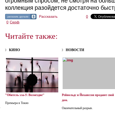
огромным спросом, не смотря на больш
коллекция разойдется достаточно быст
Рассказать
0
рассказать друзьям
0
Серф
Читайте также:
КИНО
НОВОСТИ
"Обитель зла-5: Возмездие"
Рейнольдс и Йоханссон продают свой
дом.
Премьера в Токио
Окончательный разрыв.