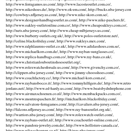
http://www.ferragamos.us.com/, http://www.lacosteoutlet.com.co/,
http://www.nikeshoes.de/, http://www.ok-em.com/, http://bucks.nba-jersey.com
http://cowboys.nfljersey.us.com/, http://www.nike-skors.com.se/,
http://www.designer-handbagsoutlet.us.com/, http://www.nike-paschers.fr/,
http://www.oakley-outletonline.com.co/, http://www.cheapoakleys.com.co/,
http://nets.nba-jersey.com/, http://www.cheap-mlbjerseys.us.com/,
http://www.burberry-outlets.org.uk/, http://www.polos-outletstore.net/,
http://celine.blackofriday.com/, http://www.oakleys.mex.com/,
http://www.ralphlaurens-outlet.co.uk/, http://www.adidasshoes.com.se/,
http://www.michaelkors.com.de/, http://www.rayban-sunglasses.co/,
http://www.replica-handbags.com.co/, http://www.ray-bans.co.uk/,
http://www.christianlouboutinshoesoutlet.org/,
http://www.rolexwatchesforsale.us.com/, http://www.givenchy.com.co/,
http://clippers.nba-jersey.com/, http://www.jimmy-choosshoes.com/,
http://www.coachfactory.cc/, http://www.michael-kors.com.es/,
http://www.raybansbocco.it/, http://www.tommyhilfigers.de/, http://www.retro
jordans.net/, http://www.ed-hardy.us.com/, http://www.beatsbydrdrephone.com
http://www.air-maxschoenen.co.nl/, http://www.mcmbackpacks.com.co/,
http://www.montrespaschers.fr/, http://michaelkors.blackofriday.com/,
http://www.salvatore-ferragamos.com/, http://cavaliers.nba-jersey.com/,
http://falcons.nfljersey.us.com/, http://www.ray-bansoutlet.org.uk/,
http://warriors.nba-jersey.com/, http://www.rolexwatch-outlet.com/,
http://www.raybans-outlet.nl/, http://www.coachoutlet-online.com.co/,
http://www.pandora-jewelry.com.de/, http://www.hollisters-canada.ca/,
http://www.nike-schoenen.co.nl/, http://kings.nba-jersey.com/,