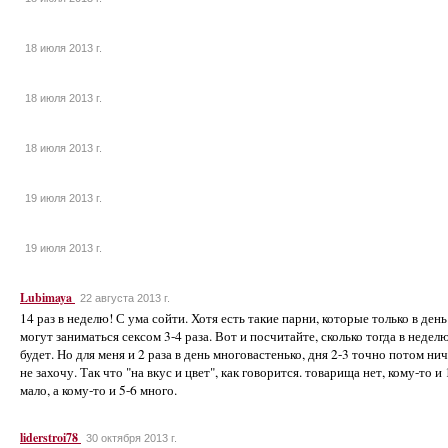
18 июля 2013 г.
18 июля 2013 г.
18 июля 2013 г.
19 июля 2013 г.
19 июля 2013 г.
Lubimaya
22 августа 2013 г.
14 раз в неделю! С ума сойти. Хотя есть такие парни, которые только в день
могут заниматься сексом 3-4 раза. Вот и посчитайте, сколько тогда в недел
будет. Но для меня и 2 раза в день многовастенько, дня 2-3 точно потом ни
не захочу. Так что "на вкус и цвет", как говорится. товарища нет, кому-то и 
мало, а кому-то и 5-6 много.
liderstroi78
30 октября 2013 г.