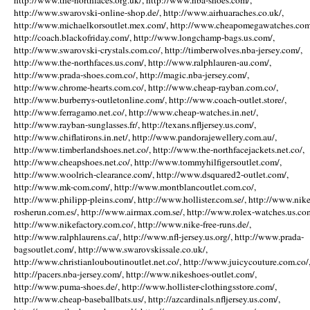
http://www.the-northfaces.org.uk/, http://www.nba-shoes.com/,
http://www.swarovski-online-shop.de/, http://www.airhuaraches.co.uk/,
http://www.michaelkorsoutlet.mex.com/, http://www.cheapomegawatches.com
http://coach.blackofriday.com/, http://www.longchamp-bags.us.com/,
http://www.swarovski-crystals.com.co/, http://timberwolves.nba-jersey.com/,
http://www.the-northfaces.us.com/, http://www.ralphlauren-au.com/,
http://www.prada-shoes.com.co/, http://magic.nba-jersey.com/,
http://www.chrome-hearts.com.co/, http://www.cheap-rayban.com.co/,
http://www.burberrys-outletonline.com/, http://www.coach-outlet.store/,
http://www.ferragamo.net.co/, http://www.cheap-watches.in.net/,
http://www.rayban-sunglasses.fr/, http://texans.nfljersey.us.com/,
http://www.chiflatirons.in.net/, http://www.pandorajewellery.com.au/,
http://www.timberlandshoes.net.co/, http://www.the-northfacejackets.net.co/,
http://www.cheapshoes.net.co/, http://www.tommyhilfigersoutlet.com/,
http://www.woolrich-clearance.com/, http://www.dsquared2-outlet.com/,
http://www.mk-com.com/, http://www.montblancoutlet.com.co/,
http://www.philipp-pleins.com/, http://www.hollister.com.se/, http://www.nike
rosherun.com.es/, http://www.airmax.com.se/, http://www.rolex-watches.us.co
http://www.nikefactory.com.co/, http://www.nike-free-runs.de/,
http://www.ralphlaurens.ca/, http://www.nfl-jersey.us.org/, http://www.prada-
bagsoutlet.com/, http://www.swarovskissale.co.uk/,
http://www.christianlouboutinoutlet.net.co/, http://www.juicycouture.com.co/
http://pacers.nba-jersey.com/, http://www.nikeshoes-outlet.com/,
http://www.puma-shoes.de/, http://www.hollister-clothingsstore.com/,
http://www.cheap-baseballbats.us/, http://azcardinals.nfljersey.us.com/,