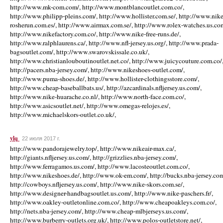
http://www.mk-com.com/, http://www.montblancoutlet.com.co/,
http://www.philipp-pleins.com/, http://www.hollister.com.se/, http://www.nike
rosherun.com.es/, http://www.airmax.com.se/, http://www.rolex-watches.us.co
http://www.nikefactory.com.co/, http://www.nike-free-runs.de/,
http://www.ralphlaurens.ca/, http://www.nfl-jersey.us.org/, http://www.prada-
bagsoutlet.com/, http://www.swarovskissale.co.uk/,
http://www.christianlouboutinoutlet.net.co/, http://www.juicycouture.com.co/
http://pacers.nba-jersey.com/, http://www.nikeshoes-outlet.com/,
http://www.puma-shoes.de/, http://www.hollister-clothingsstore.com/,
http://www.cheap-baseballbats.us/, http://azcardinals.nfljersey.us.com/,
http://www.nike-huarache.co.nl/, http://www.north-face.com.co/,
http://www.asicsoutlet.net/, http://www.omegas-relojes.es/,
http://www.michaelskors-outlet.co.uk/,
ylq
22 июля 2017 г.
http://www.pandorajewelry.top/, http://www.nikeair-max.ca/,
http://giants.nfljersey.us.com/, http://grizzlies.nba-jersey.com/,
http://www.ferragamos.us.com/, http://www.lacosteoutlet.com.co/,
http://www.nikeshoes.de/, http://www.ok-em.com/, http://bucks.nba-jersey.com
http://cowboys.nfljersey.us.com/, http://www.nike-skors.com.se/,
http://www.designer-handbagsoutlet.us.com/, http://www.nike-paschers.fr/,
http://www.oakley-outletonline.com.co/, http://www.cheapoakleys.com.co/,
http://nets.nba-jersey.com/, http://www.cheap-mlbjerseys.us.com/,
http://www.burberry-outlets.org.uk/, http://www.polos-outletstore.net/,