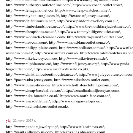
http://www.burberrys-outletonline.com/, http://www.coach-outlet.store/,
http://www.ferragamo.net.co/, http://www.cheap-watches.in.net/,
http://www.rayban-sunglasses.fr/, http://texans.nfljersey.us.com/,
http://www.chiflatirons.in.net/, http://www.pandorajewellery.com.au/,
http://www.timberlandshoes.net.co/, http://www.the-northfacejackets.net.co/,
http://www.cheapshoes.net.co/, http://www.tommyhilfigersoutlet.com/,
http://www.woolrich-clearance.com/, http://www.dsquared2-outlet.com/,
http://www.mk-com.com/, http://www.montblancoutlet.com.co/,
http://www.philipp-pleins.com/, http://www.hollister.com.se/, http://www.nike
rosherun.com.es/, http://www.airmax.com.se/, http://www.rolex-watches.us.co
http://www.nikefactory.com.co/, http://www.nike-free-runs.de/,
http://www.ralphlaurens.ca/, http://www.nfl-jersey.us.org/, http://www.prada-
bagsoutlet.com/, http://www.swarovskissale.co.uk/,
http://www.christianlouboutinoutlet.net.co/, http://www.juicycouture.com.co/
http://pacers.nba-jersey.com/, http://www.nikeshoes-outlet.com/,
http://www.puma-shoes.de/, http://www.hollister-clothingsstore.com/,
http://www.cheap-baseballbats.us/, http://azcardinals.nfljersey.us.com/,
http://www.nike-huarache.co.nl/, http://www.north-face.com.co/,
http://www.asicsoutlet.net/, http://www.omegas-relojes.es/,
http://www.michaelskors-outlet.co.uk/,
ylq
22 июля 2017 г.
http://www.pandorajewelry.top/, http://www.nikeair-max.ca/,
http://giants.nfljersey.us.com/, http://grizzlies.nba-jersey.com/,