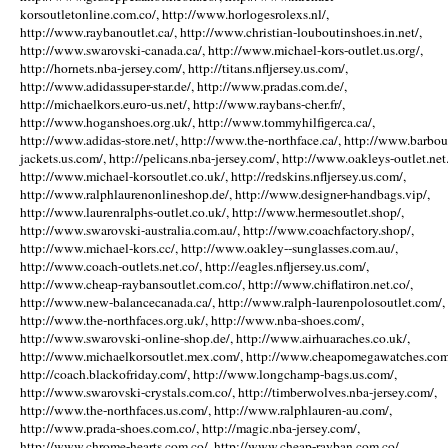
korsoutletonline.com.co/, http://www.horlogesrolexs.nl/,
http://www.raybanoutlet.ca/, http://www.christian-louboutinshoes.in.net/,
http://www.swarovski-canada.ca/, http://www.michael-kors-outlet.us.org/,
http://hornets.nba-jersey.com/, http://titans.nfljersey.us.com/,
http://www.adidassuper-star.de/, http://www.pradas.com.de/,
http://michaelkors.euro-us.net/, http://www.raybans-cher.fr/,
http://www.hoganshoes.org.uk/, http://www.tommyhilfigerca.ca/,
http://www.adidas-store.net/, http://www.the-northface.ca/, http://www.barbou
jackets.us.com/, http://pelicans.nba-jersey.com/, http://www.oakleys-outlet.net.
http://www.michael-korsoutlet.co.uk/, http://redskins.nfljersey.us.com/,
http://www.ralphlaurenonlineshop.de/, http://www.designer-handbags.vip/,
http://www.laurenralphs-outlet.co.uk/, http://www.hermesoutlet.shop/,
http://www.swarovski-australia.com.au/, http://www.coachfactory.shop/,
http://www.michael-kors.cc/, http://www.oakley--sunglasses.com.au/,
http://www.coach-outlets.net.co/, http://eagles.nfljersey.us.com/,
http://www.cheap-raybansoutlet.com.co/, http://www.chiflatiron.net.co/,
http://www.new-balancecanada.ca/, http://www.ralph-laurenpolosoutlet.com/,
http://www.the-northfaces.org.uk/, http://www.nba-shoes.com/,
http://www.swarovski-online-shop.de/, http://www.airhuaraches.co.uk/,
http://www.michaelkorsoutlet.mex.com/, http://www.cheapomegawatches.com
http://coach.blackofriday.com/, http://www.longchamp-bags.us.com/,
http://www.swarovski-crystals.com.co/, http://timberwolves.nba-jersey.com/,
http://www.the-northfaces.us.com/, http://www.ralphlauren-au.com/,
http://www.prada-shoes.com.co/, http://magic.nba-jersey.com/,
http://www.chrome-hearts.com.co/, http://www.cheap-rayban.com.co/,