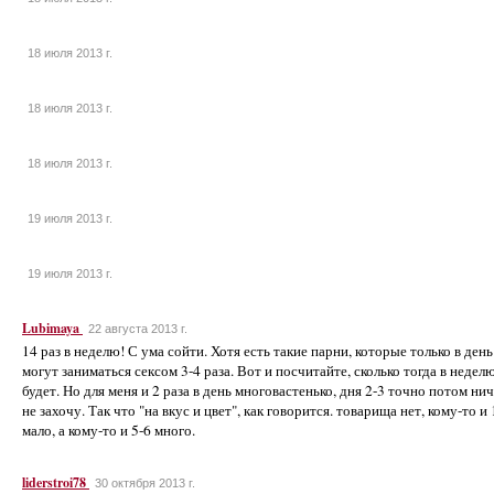
18 июля 2013 г.
18 июля 2013 г.
18 июля 2013 г.
19 июля 2013 г.
19 июля 2013 г.
Lubimaya
22 августа 2013 г.
14 раз в неделю! С ума сойти. Хотя есть такие парни, которые только в день
могут заниматься сексом 3-4 раза. Вот и посчитайте, сколько тогда в недел
будет. Но для меня и 2 раза в день многовастенько, дня 2-3 точно потом ни
не захочу. Так что "на вкус и цвет", как говорится. товарища нет, кому-то и 
мало, а кому-то и 5-6 много.
liderstroi78
30 октября 2013 г.