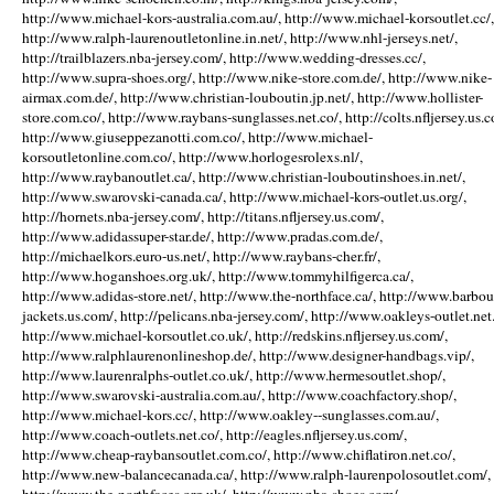
http://www.michael-kors-australia.com.au/, http://www.michael-korsoutlet.cc/,
http://www.ralph-laurenoutletonline.in.net/, http://www.nhl-jerseys.net/,
http://trailblazers.nba-jersey.com/, http://www.wedding-dresses.cc/,
http://www.supra-shoes.org/, http://www.nike-store.com.de/, http://www.nike-
airmax.com.de/, http://www.christian-louboutin.jp.net/, http://www.hollister-
store.com.co/, http://www.raybans-sunglasses.net.co/, http://colts.nfljersey.us.c
http://www.giuseppezanotti.com.co/, http://www.michael-
korsoutletonline.com.co/, http://www.horlogesrolexs.nl/,
http://www.raybanoutlet.ca/, http://www.christian-louboutinshoes.in.net/,
http://www.swarovski-canada.ca/, http://www.michael-kors-outlet.us.org/,
http://hornets.nba-jersey.com/, http://titans.nfljersey.us.com/,
http://www.adidassuper-star.de/, http://www.pradas.com.de/,
http://michaelkors.euro-us.net/, http://www.raybans-cher.fr/,
http://www.hoganshoes.org.uk/, http://www.tommyhilfigerca.ca/,
http://www.adidas-store.net/, http://www.the-northface.ca/, http://www.barbou
jackets.us.com/, http://pelicans.nba-jersey.com/, http://www.oakleys-outlet.net.
http://www.michael-korsoutlet.co.uk/, http://redskins.nfljersey.us.com/,
http://www.ralphlaurenonlineshop.de/, http://www.designer-handbags.vip/,
http://www.laurenralphs-outlet.co.uk/, http://www.hermesoutlet.shop/,
http://www.swarovski-australia.com.au/, http://www.coachfactory.shop/,
http://www.michael-kors.cc/, http://www.oakley--sunglasses.com.au/,
http://www.coach-outlets.net.co/, http://eagles.nfljersey.us.com/,
http://www.cheap-raybansoutlet.com.co/, http://www.chiflatiron.net.co/,
http://www.new-balancecanada.ca/, http://www.ralph-laurenpolosoutlet.com/,