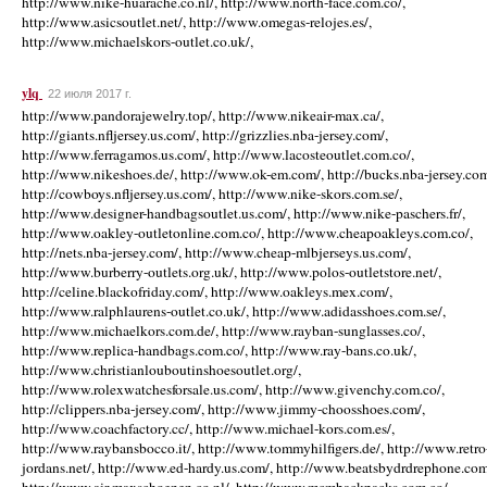
http://www.nike-huarache.co.nl/, http://www.north-face.com.co/,
http://www.asicsoutlet.net/, http://www.omegas-relojes.es/,
http://www.michaelskors-outlet.co.uk/,
ylq
22 июля 2017 г.
http://www.pandorajewelry.top/, http://www.nikeair-max.ca/,
http://giants.nfljersey.us.com/, http://grizzlies.nba-jersey.com/,
http://www.ferragamos.us.com/, http://www.lacosteoutlet.com.co/,
http://www.nikeshoes.de/, http://www.ok-em.com/, http://bucks.nba-jersey.com
http://cowboys.nfljersey.us.com/, http://www.nike-skors.com.se/,
http://www.designer-handbagsoutlet.us.com/, http://www.nike-paschers.fr/,
http://www.oakley-outletonline.com.co/, http://www.cheapoakleys.com.co/,
http://nets.nba-jersey.com/, http://www.cheap-mlbjerseys.us.com/,
http://www.burberry-outlets.org.uk/, http://www.polos-outletstore.net/,
http://celine.blackofriday.com/, http://www.oakleys.mex.com/,
http://www.ralphlaurens-outlet.co.uk/, http://www.adidasshoes.com.se/,
http://www.michaelkors.com.de/, http://www.rayban-sunglasses.co/,
http://www.replica-handbags.com.co/, http://www.ray-bans.co.uk/,
http://www.christianlouboutinshoesoutlet.org/,
http://www.rolexwatchesforsale.us.com/, http://www.givenchy.com.co/,
http://clippers.nba-jersey.com/, http://www.jimmy-choosshoes.com/,
http://www.coachfactory.cc/, http://www.michael-kors.com.es/,
http://www.raybansbocco.it/, http://www.tommyhilfigers.de/, http://www.retro
jordans.net/, http://www.ed-hardy.us.com/, http://www.beatsbydrdrephone.com