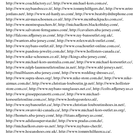
http://www.coachfactory.cc/, http://www.michael-kors.com.es/,
http://www.raybansbocco.it/, http://www.tommyhilfigers.de/, http://www.retro
jordans.net/, http://www.ed-hardy.us.com/, http://www.beatsbydrdrephone.com
http://www.air-maxschoenen.co.nl/, http://www.mcmbackpacks.com.co/,
http://www.montrespaschers.fr/, http://michaelkors.blackofriday.com/,
http://www.salvatore-ferragamos.com/, http://cavaliers.nba-jersey.com/,
http://falcons.nfljersey.us.com/, http://www.ray-bansoutlet.org.uk/,
http://warriors.nba-jersey.com/, http://www.rolexwatch-outlet.com/,
http://www.raybans-outlet.nl/, http://www.coachoutlet-online.com.co/,
http://www.pandora-jewelry.com.de/, http://www.hollisters-canada.ca/,
http://www.nike-schoenen.co.nl/, http://kings.nba-jersey.com/,
http://www.michael-kors-australia.com.au/, http://www.michael-korsoutlet.cc/,
http://www.ralph-laurenoutletonline.in.net/, http://www.nhl-jerseys.net/,
http://trailblazers.nba-jersey.com/, http://www.wedding-dresses.cc/,
http://www.supra-shoes.org/, http://www.nike-store.com.de/, http://www.nike-
airmax.com.de/, http://www.christian-louboutin.jp.net/, http://www.hollister-
store.com.co/, http://www.raybans-sunglasses.net.co/, http://colts.nfljersey.us.c
http://www.giuseppezanotti.com.co/, http://www.michael-
korsoutletonline.com.co/, http://www.horlogesrolexs.nl/,
http://www.raybanoutlet.ca/, http://www.christian-louboutinshoes.in.net/,
http://www.swarovski-canada.ca/, http://www.michael-kors-outlet.us.org/,
http://hornets.nba-jersey.com/, http://titans.nfljersey.us.com/,
http://www.adidassuper-star.de/, http://www.pradas.com.de/,
http://michaelkors.euro-us.net/, http://www.raybans-cher.fr/,
http://www.hoganshoes.org.uk/, http://www.tommyhilfigerca.ca/,