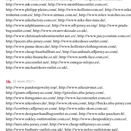
http://www.mk-com.com/, http://www.montblancoutlet.com.co/,
http://www.philipp-pleins.com/, http://www.hollister.com.se/, http://www.nike
rosherun.com.es/, http://www.airmax.com.se/, http://www.rolex-watches.us.co
http://www.nikefactory.com.co/, http://www.nike-free-runs.de/,
http://www.ralphlaurens.ca/, http://www.nfl-jersey.us.org/, http://www.prada-
bagsoutlet.com/, http://www.swarovskissale.co.uk/,
http://www.christianlouboutinoutlet.net.co/, http://www.juicycouture.com.co/
http://pacers.nba-jersey.com/, http://www.nikeshoes-outlet.com/,
http://www.puma-shoes.de/, http://www.hollister-clothingsstore.com/,
http://www.cheap-baseballbats.us/, http://azcardinals.nfljersey.us.com/,
http://www.nike-huarache.co.nl/, http://www.north-face.com.co/,
http://www.asicsoutlet.net/, http://www.omegas-relojes.es/,
http://www.michaelskors-outlet.co.uk/,
ylq
22 июля 2017 г.
http://www.pandorajewelry.top/, http://www.nikeair-max.ca/,
http://giants.nfljersey.us.com/, http://grizzlies.nba-jersey.com/,
http://www.ferragamos.us.com/, http://www.lacosteoutlet.com.co/,
http://www.nikeshoes.de/, http://www.ok-em.com/, http://bucks.nba-jersey.com
http://cowboys.nfljersey.us.com/, http://www.nike-skors.com.se/,
http://www.designer-handbagsoutlet.us.com/, http://www.nike-paschers.fr/,
http://www.oakley-outletonline.com.co/, http://www.cheapoakleys.com.co/,
http://nets.nba-jersey.com/, http://www.cheap-mlbjerseys.us.com/,
http://www.burberry-outlets.org.uk/, http://www.polos-outletstore.net/,