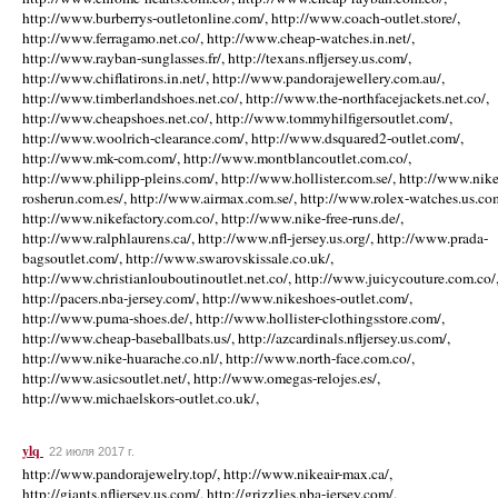
http://www.burberrys-outletonline.com/, http://www.coach-outlet.store/,
http://www.ferragamo.net.co/, http://www.cheap-watches.in.net/,
http://www.rayban-sunglasses.fr/, http://texans.nfljersey.us.com/,
http://www.chiflatirons.in.net/, http://www.pandorajewellery.com.au/,
http://www.timberlandshoes.net.co/, http://www.the-northfacejackets.net.co/,
http://www.cheapshoes.net.co/, http://www.tommyhilfigersoutlet.com/,
http://www.woolrich-clearance.com/, http://www.dsquared2-outlet.com/,
http://www.mk-com.com/, http://www.montblancoutlet.com.co/,
http://www.philipp-pleins.com/, http://www.hollister.com.se/, http://www.nike
rosherun.com.es/, http://www.airmax.com.se/, http://www.rolex-watches.us.co
http://www.nikefactory.com.co/, http://www.nike-free-runs.de/,
http://www.ralphlaurens.ca/, http://www.nfl-jersey.us.org/, http://www.prada-
bagsoutlet.com/, http://www.swarovskissale.co.uk/,
http://www.christianlouboutinoutlet.net.co/, http://www.juicycouture.com.co/
http://pacers.nba-jersey.com/, http://www.nikeshoes-outlet.com/,
http://www.puma-shoes.de/, http://www.hollister-clothingsstore.com/,
http://www.cheap-baseballbats.us/, http://azcardinals.nfljersey.us.com/,
http://www.nike-huarache.co.nl/, http://www.north-face.com.co/,
http://www.asicsoutlet.net/, http://www.omegas-relojes.es/,
http://www.michaelskors-outlet.co.uk/,
ylq
22 июля 2017 г.
http://www.pandorajewelry.top/, http://www.nikeair-max.ca/,
http://giants.nfljersey.us.com/, http://grizzlies.nba-jersey.com/,