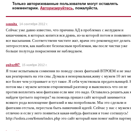
Только авторизованные пользователи могут оставлять
комментарии.
Авторизируйтесь
, пожалуйста.
sonnita
14 сентября 2012 г.
Сейчас уже давно известно, что причина АД в проблемах с желудком и
кишечником, в которых копится вся дрянь, из-за которой потом и появляют
все высыпания. Соответственн чистите жкт, врачи это рекомендуют делать
энтеросгелем, как наиболее безопасным проблемам, мы после чистки уже
больше полугода покраснения не наблюдлаем.
gnbxrf87
15 ноября 2012 г.
Я тоже испытывала сомнения по поводу своих фантазий ВТРОЕМ и не зна
как реагировать на эти сны. Думала я ненормальная,живу с мужем 10 лет м
все более чем устраивает и тут такое. Я себя чувствовала предательницей. 
потом мы с мужем затеяли откровенный разговор и выяснилось что он не
против воплотить мои фантазии если мне это надо. Оставалось решить,как
найдем третьего партнера? на помощь пришел сайт который занимается
всякого рода воплощение фантазий и мы попробовали. Мы это сделали и
фантазия отстала, перестала быть навязчивой идеей. Сейчас у нас с мужем 
отлично и если у него появиться какая-нибудь фантазия я тоже соглашусь!
http://usfera.com/forum/index.php это сайт который нам помог найти партне