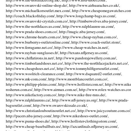
http://www.the-northfaces.org.uk/, http://www.nba-shoes.com/,
http://www.swarovski-online-shop.de/, http://www.airhuaraches.co.uk/,
http://www.michaelkorsoutlet.mex.com/, http://www.cheapomegawatches.com
http://coach.blackofriday.com/, http://www.longchamp-bags.us.com/,
http://www.swarovski-crystals.com.co/, http://timberwolves.nba-jersey.com/,
http://www.the-northfaces.us.com/, http://www.ralphlauren-au.com/,
http://www.prada-shoes.com.co/, http://magic.nba-jersey.com/,
http://www.chrome-hearts.com.co/, http://www.cheap-rayban.com.co/,
http://www.burberrys-outletonline.com/, http://www.coach-outlet.store/,
http://www.ferragamo.net.co/, http://www.cheap-watches.in.net/,
http://www.rayban-sunglasses.fr/, http://texans.nfljersey.us.com/,
http://www.chiflatirons.in.net/, http://www.pandorajewellery.com.au/,
http://www.timberlandshoes.net.co/, http://www.the-northfacejackets.net.co/,
http://www.cheapshoes.net.co/, http://www.tommyhilfigersoutlet.com/,
http://www.woolrich-clearance.com/, http://www.dsquared2-outlet.com/,
http://www.mk-com.com/, http://www.montblancoutlet.com.co/,
http://www.philipp-pleins.com/, http://www.hollister.com.se/, http://www.nike
rosherun.com.es/, http://www.airmax.com.se/, http://www.rolex-watches.us.co
http://www.nikefactory.com.co/, http://www.nike-free-runs.de/,
http://www.ralphlaurens.ca/, http://www.nfl-jersey.us.org/, http://www.prada-
bagsoutlet.com/, http://www.swarovskissale.co.uk/,
http://www.christianlouboutinoutlet.net.co/, http://www.juicycouture.com.co/
http://pacers.nba-jersey.com/, http://www.nikeshoes-outlet.com/,
http://www.puma-shoes.de/, http://www.hollister-clothingsstore.com/,
http://www.cheap-baseballbats.us/, http://azcardinals.nfljersey.us.com/,