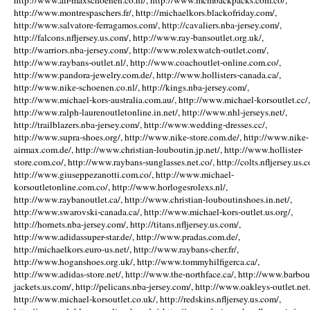
http://www.air-maxschoenen.co.nl/, http://www.mcmbackpacks.com.co/,
http://www.montrespaschers.fr/, http://michaelkors.blackofriday.com/,
http://www.salvatore-ferragamos.com/, http://cavaliers.nba-jersey.com/,
http://falcons.nfljersey.us.com/, http://www.ray-bansoutlet.org.uk/,
http://warriors.nba-jersey.com/, http://www.rolexwatch-outlet.com/,
http://www.raybans-outlet.nl/, http://www.coachoutlet-online.com.co/,
http://www.pandora-jewelry.com.de/, http://www.hollisters-canada.ca/,
http://www.nike-schoenen.co.nl/, http://kings.nba-jersey.com/,
http://www.michael-kors-australia.com.au/, http://www.michael-korsoutlet.cc/,
http://www.ralph-laurenoutletonline.in.net/, http://www.nhl-jerseys.net/,
http://trailblazers.nba-jersey.com/, http://www.wedding-dresses.cc/,
http://www.supra-shoes.org/, http://www.nike-store.com.de/, http://www.nike-
airmax.com.de/, http://www.christian-louboutin.jp.net/, http://www.hollister-
store.com.co/, http://www.raybans-sunglasses.net.co/, http://colts.nfljersey.us.c
http://www.giuseppezanotti.com.co/, http://www.michael-
korsoutletonline.com.co/, http://www.horlogesrolexs.nl/,
http://www.raybanoutlet.ca/, http://www.christian-louboutinshoes.in.net/,
http://www.swarovski-canada.ca/, http://www.michael-kors-outlet.us.org/,
http://hornets.nba-jersey.com/, http://titans.nfljersey.us.com/,
http://www.adidassuper-star.de/, http://www.pradas.com.de/,
http://michaelkors.euro-us.net/, http://www.raybans-cher.fr/,
http://www.hoganshoes.org.uk/, http://www.tommyhilfigerca.ca/,
http://www.adidas-store.net/, http://www.the-northface.ca/, http://www.barbou
jackets.us.com/, http://pelicans.nba-jersey.com/, http://www.oakleys-outlet.net.
http://www.michael-korsoutlet.co.uk/, http://redskins.nfljersey.us.com/,