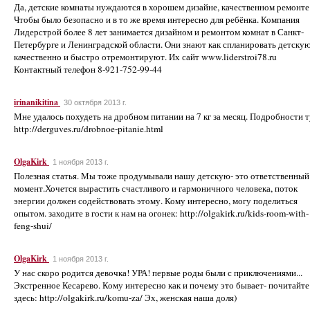
Да, детские комнаты нуждаются в хорошем дизайне, качественном ремонте
Чтобы было безопасно и в то же время интересно для ребёнка. Компания
Лидерстрой более 8 лет занимается дизайном и ремонтом комнат в Санкт-
Петербурге и Ленинградской области. Они знают как спланировать детскую
качественно и быстро отремонтируют. Их сайт www.liderstroi78.ru
Контактный телефон 8-921-752-99-44
irinanikitina
30 октября 2013 г.
Мне удалось похудеть на дробном питании на 7 кг за месяц. Подробности т
http://derguves.ru/drobnoe-pitanie.html
OlgaKirk
1 ноября 2013 г.
Полезная статья. Мы тоже продумывали нашу детскую- это ответственный
момент.Хочется вырастить счастливого и гармоничного человека, поток
энергии должен содействовать этому. Кому интересно, могу поделиться
опытом. заходите в гости к нам на огонек: http://olgakirk.ru/kids-room-with-
feng-shui/
OlgaKirk
1 ноября 2013 г.
У нас скоро родится девочка! УРА! первые роды были с приключениями...
Экстренное Кесарево. Кому интересно как и почему это бывает- почитайте
здесь: http://olgakirk.ru/komu-za/ Эх, женская наша доля)