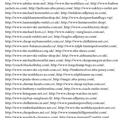
http://www.adidas-store.net/, http://www.the-northface.ca/, http://www.barbou
jackets.us.com/, http://pelicans.nba-jersey.com/, http://www.oakleys-outlet.net.
http://www.michael-korsoutlet.co.uk/, http://redskins.nfljersey.us.com/,
http://www.ralphlaurenonlineshop.de/, http://www.designer-handbags.vip/,
http://www.laurenralphs-outlet.co.uk/, http://www.hermesoutlet.shop/,
http://www.swarovski-australia.com.au/, http://www.coachfactory.shop/,
http://www.michael-kors.cc/, http://www.oakley--sunglasses.com.au/,
http://www.coach-outlets.net.co/, http://eagles.nfljersey.us.com/,
http://www.cheap-raybansoutlet.com.co/, http://www.chiflatiron.net.co/,
http://www.new-balancecanada.ca/, http://www.ralph-laurenpolosoutlet.com/,
http://www.the-northfaces.org.uk/, http://www.nba-shoes.com/,
http://www.swarovski-online-shop.de/, http://www.airhuaraches.co.uk/,
http://www.michaelkorsoutlet.mex.com/, http://www.cheapomegawatches.com
http://coach.blackofriday.com/, http://www.longchamp-bags.us.com/,
http://www.swarovski-crystals.com.co/, http://timberwolves.nba-jersey.com/,
http://www.the-northfaces.us.com/, http://www.ralphlauren-au.com/,
http://www.prada-shoes.com.co/, http://magic.nba-jersey.com/,
http://www.chrome-hearts.com.co/, http://www.cheap-rayban.com.co/,
http://www.burberrys-outletonline.com/, http://www.coach-outlet.store/,
http://www.ferragamo.net.co/, http://www.cheap-watches.in.net/,
http://www.rayban-sunglasses.fr/, http://texans.nfljersey.us.com/,
http://www.chiflatirons.in.net/, http://www.pandorajewellery.com.au/,
http://www.timberlandshoes.net.co/, http://www.the-northfacejackets.net.co/,
http://www.cheapshoes.net.co/, http://www.tommyhilfigersoutlet.com/,
http://www.woolrich-clearance.com/, http://www.dsquared2-outlet.com/,