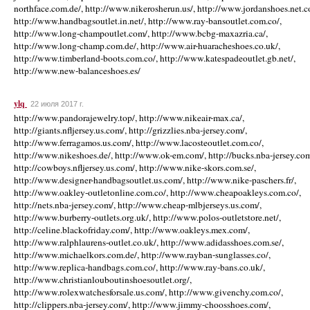
ylq
22 июля 2017 г.
http://www.pandorajewelry.top/, http://www.nikeair-max.ca/,
http://giants.nfljersey.us.com/, http://grizzlies.nba-jersey.com/,
http://www.ferragamos.us.com/, http://www.lacosteoutlet.com.co/,
http://www.nikeshoes.de/, http://www.ok-em.com/, http://bucks.nba-jersey.com
http://cowboys.nfljersey.us.com/, http://www.nike-skors.com.se/,
http://www.designer-handbagsoutlet.us.com/, http://www.nike-paschers.fr/,
http://www.oakley-outletonline.com.co/, http://www.cheapoakleys.com.co/,
http://nets.nba-jersey.com/, http://www.cheap-mlbjerseys.us.com/,
http://www.burberry-outlets.org.uk/, http://www.polos-outletstore.net/,
http://celine.blackofriday.com/, http://www.oakleys.mex.com/,
http://www.ralphlaurens-outlet.co.uk/, http://www.adidasshoes.com.se/,
http://www.michaelkors.com.de/, http://www.rayban-sunglasses.co/,
http://www.replica-handbags.com.co/, http://www.ray-bans.co.uk/,
http://www.christianlouboutinshoesoutlet.org/,
http://www.rolexwatchesforsale.us.com/, http://www.givenchy.com.co/,
http://clippers.nba-jersey.com/, http://www.jimmy-choosshoes.com/,