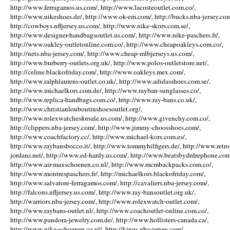
http://www.ferragamos.us.com/, http://www.lacosteoutlet.com.co/,
http://www.nikeshoes.de/, http://www.ok-em.com/, http://bucks.nba-jersey.com
http://cowboys.nfljersey.us.com/, http://www.nike-skors.com.se/,
http://www.designer-handbagsoutlet.us.com/, http://www.nike-paschers.fr/,
http://www.oakley-outletonline.com.co/, http://www.cheapoakleys.com.co/,
http://nets.nba-jersey.com/, http://www.cheap-mlbjerseys.us.com/,
http://www.burberry-outlets.org.uk/, http://www.polos-outletstore.net/,
http://celine.blackofriday.com/, http://www.oakleys.mex.com/,
http://www.ralphlaurens-outlet.co.uk/, http://www.adidasshoes.com.se/,
http://www.michaelkors.com.de/, http://www.rayban-sunglasses.co/,
http://www.replica-handbags.com.co/, http://www.ray-bans.co.uk/,
http://www.christianlouboutinshoesoutlet.org/,
http://www.rolexwatchesforsale.us.com/, http://www.givenchy.com.co/,
http://clippers.nba-jersey.com/, http://www.jimmy-choosshoes.com/,
http://www.coachfactory.cc/, http://www.michael-kors.com.es/,
http://www.raybansbocco.it/, http://www.tommyhilfigers.de/, http://www.retro
jordans.net/, http://www.ed-hardy.us.com/, http://www.beatsbydrdrephone.com
http://www.air-maxschoenen.co.nl/, http://www.mcmbackpacks.com.co/,
http://www.montrespaschers.fr/, http://michaelkors.blackofriday.com/,
http://www.salvatore-ferragamos.com/, http://cavaliers.nba-jersey.com/,
http://falcons.nfljersey.us.com/, http://www.ray-bansoutlet.org.uk/,
http://warriors.nba-jersey.com/, http://www.rolexwatch-outlet.com/,
http://www.raybans-outlet.nl/, http://www.coachoutlet-online.com.co/,
http://www.pandora-jewelry.com.de/, http://www.hollisters-canada.ca/,
http://www.nike-schoenen.co.nl/, http://kings.nba-jersey.com/,