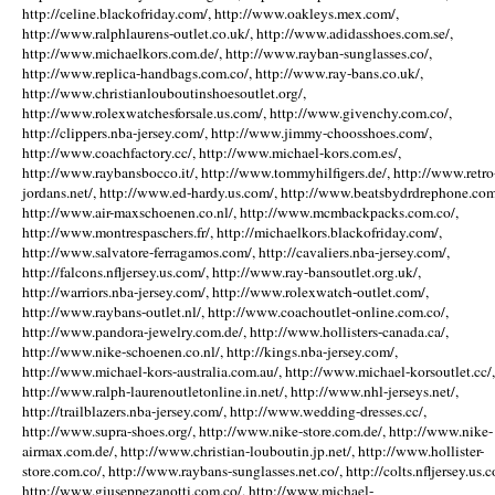
http://celine.blackofriday.com/, http://www.oakleys.mex.com/,
http://www.ralphlaurens-outlet.co.uk/, http://www.adidasshoes.com.se/,
http://www.michaelkors.com.de/, http://www.rayban-sunglasses.co/,
http://www.replica-handbags.com.co/, http://www.ray-bans.co.uk/,
http://www.christianlouboutinshoesoutlet.org/,
http://www.rolexwatchesforsale.us.com/, http://www.givenchy.com.co/,
http://clippers.nba-jersey.com/, http://www.jimmy-choosshoes.com/,
http://www.coachfactory.cc/, http://www.michael-kors.com.es/,
http://www.raybansbocco.it/, http://www.tommyhilfigers.de/, http://www.retro
jordans.net/, http://www.ed-hardy.us.com/, http://www.beatsbydrdrephone.com
http://www.air-maxschoenen.co.nl/, http://www.mcmbackpacks.com.co/,
http://www.montrespaschers.fr/, http://michaelkors.blackofriday.com/,
http://www.salvatore-ferragamos.com/, http://cavaliers.nba-jersey.com/,
http://falcons.nfljersey.us.com/, http://www.ray-bansoutlet.org.uk/,
http://warriors.nba-jersey.com/, http://www.rolexwatch-outlet.com/,
http://www.raybans-outlet.nl/, http://www.coachoutlet-online.com.co/,
http://www.pandora-jewelry.com.de/, http://www.hollisters-canada.ca/,
http://www.nike-schoenen.co.nl/, http://kings.nba-jersey.com/,
http://www.michael-kors-australia.com.au/, http://www.michael-korsoutlet.cc/,
http://www.ralph-laurenoutletonline.in.net/, http://www.nhl-jerseys.net/,
http://trailblazers.nba-jersey.com/, http://www.wedding-dresses.cc/,
http://www.supra-shoes.org/, http://www.nike-store.com.de/, http://www.nike-
airmax.com.de/, http://www.christian-louboutin.jp.net/, http://www.hollister-
store.com.co/, http://www.raybans-sunglasses.net.co/, http://colts.nfljersey.us.c
http://www.giuseppezanotti.com.co/, http://www.michael-